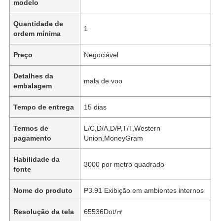
modelo
Quantidade de
1
ordem mínima
Preço
Negociável
Detalhes da
mala de voo
embalagem
Tempo de entrega
15 dias
Termos de
L/C,D/A,D/P,T/T,Western
pagamento
Union,MoneyGram
Habilidade da
3000 por metro quadrado
fonte
Nome do produto
P3.91 Exibição em ambientes internos
Resolução da tela
65536Dot/㎡