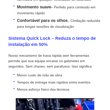
Movimento suave
– Perfeito para conteúdo em
movimento rápido
Espetáculo VR
Confortável para os olhos
– Cintilação reduzida
para longas sessões de visualização
Sobre nós
Sistema Quick Lock – Reduza o tempo de
instalação em 50%
Visita à Fábrica
Nosso mecanismo de trava rápida sem ferramentas
Controle de qualidade
permite que sua equipe encaixe os gabinetes em
segundos. Sem chaves, sem parafusos. Isso significa:
Menor custo de mão de obra
Contacte-nos
Tempos de entrega mais rápidos entre eventos
Menos esforço físico dos técnicos
Notícias
Casos