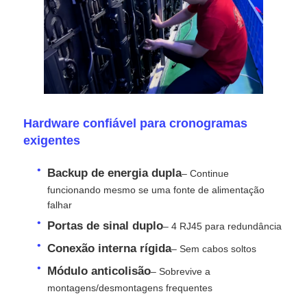
Solicitar Orçamento
Vídeo Wall Display de LED
Hardware confiável para cronogramas
Tela da tela LED
exigentes
Tela do diodo emissor de luz do concerto
Backup de energia dupla
– Continue
funcionando mesmo se uma fonte de alimentação
falhar
Aluguer de ecrãs de LED
Portas de sinal duplo
– 4 RJ45 para redundância
Conexão interna rígida
– Sem cabos soltos
Parede de vídeo led de cobra
Módulo anticolisão
– Sobrevive a
montagens/desmontagens frequentes
Exibição de LED transparente