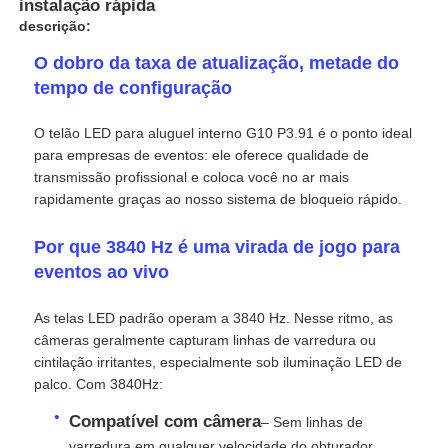
instalação rápida
descrição:
O dobro da taxa de atualização, metade do
tempo de configuração
O telão LED para aluguel interno G10 P3.91 é o ponto ideal
para empresas de eventos: ele oferece qualidade de
transmissão profissional e coloca você no ar mais
rapidamente graças ao nosso sistema de bloqueio rápido.
Por que 3840 Hz é uma virada de jogo para
eventos ao vivo
Para casa
As telas LED padrão operam a 3840 Hz. Nesse ritmo, as
câmeras geralmente capturam linhas de varredura ou
cintilação irritantes, especialmente sob iluminação LED de
Produtos
palco. Com 3840Hz:
Compatível com câmera
– Sem linhas de
Vídeos
varredura em qualquer velocidade do obturador