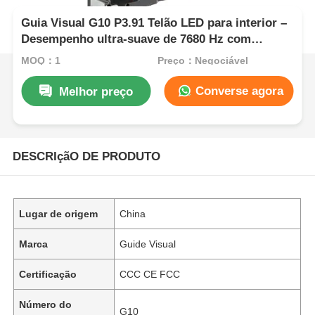
Guia Visual G10 P3.91 Telão LED para interior –
Desempenho ultra-suave de 7680 Hz com
instalação rápida
MOQ：1
Preço：Negociável
Converse agora
Melhor preço
DESCRIçãO DE PRODUTO
Lugar de origem
China
Marca
Guide Visual
Certificação
CCC CE FCC
Número do
G10