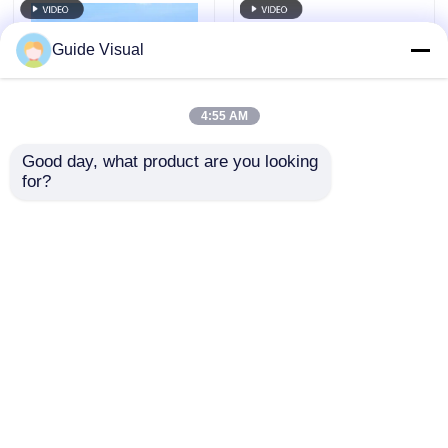
Guide Visual
4:55 AM
Good day, what product are you looking 
for?
Guia Visual G10 P4.81
Guia Visual G10 P4.81
Ecrã LED externo
Telão LED para
Ecrã de aluguer
aluguel externo -
durável e rentável
Solução econômica
Enviar inquérito
Enviar inquérito
para distribuidores
com design de
gabinete universal
Casa
Mapa do Site
Fale Conosco
Desktop Site
Mapa do Site
Política de privacidade