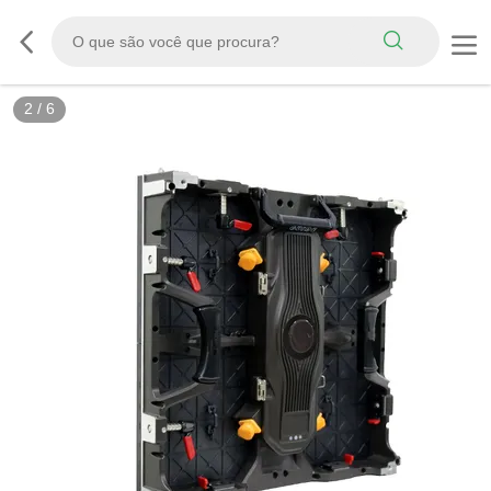
2
/
6