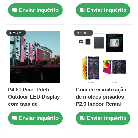
completa P2.6 a
interno para
Enviar inquérito
Enviar inquérito
P4.81, Armários
passeios, Quick Lock
intercambiáveis
Dual Backup
P4.81 Pixel Pitch
Guia de visualização
Outdoor LED Display
de moldes privados
com taxa de
P2.9 Indoor Rental
atualização de
LED Display versus
Enviar inquérito
Enviar inquérito
7680Hz e IP65 à prova
moldes públicos,
d'água para aluguel e
armário mais forte
eventos
anti-colisão