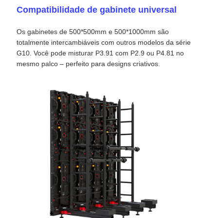
Compatibilidade de gabinete universal
Ecrã LED SMD
Os gabinetes de 500*500mm e 500*1000mm são
totalmente intercambiáveis ​​com outros modelos da série
G10. Você pode misturar P3.91 com P2.9 ou P4.81 no
Painel de exibição LED exterior
mesmo palco – perfeito para designs criativos.
outdoor led ao ar livre