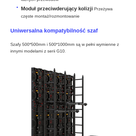
Moduł przeciwderujący kolizji
️ Przeżywa
Ekran LED SMD
częste montaż/rozmontowanie
Uniwersalna kompatybilność szaf
Płyty wyświetleniowe LED zewnętrzne
Szafy 500*500mm i 500*1000mm są w pełni wymienne z
innymi modelami z serii G10.
Zewnętrzny billboard ledowy