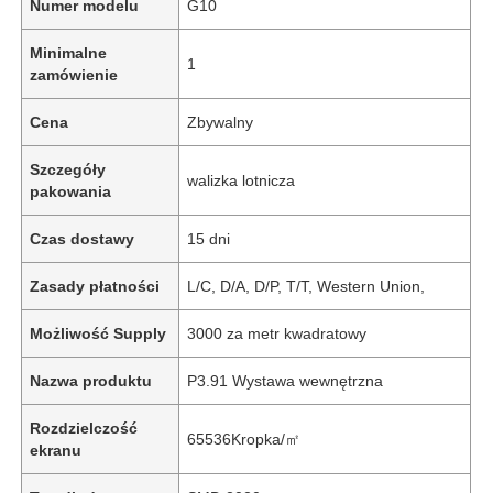
Numer modelu
G10
Minimalne
1
zamówienie
Cena
Zbywalny
Szczegóły
walizka lotnicza
pakowania
Czas dostawy
15 dni
Zasady płatności
L/C, D/A, D/P, T/T, Western Union,
Możliwość Supply
3000 za metr kwadratowy
Nazwa produktu
P3.91 Wystawa wewnętrzna
Rozdzielczość
65536Kropka/㎡
ekranu