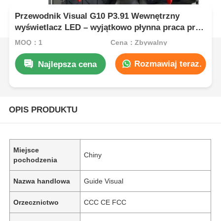
Przewodnik Visual G10 P3.91 Wewnętrzny
wyświetlacz LED – wyjątkowo płynna praca przy
częstotliwości 7680 Hz i szybka instalacja
MOQ：1
Cena：Zbywalny
Rozmawiaj teraz.
Najlepsza cena
OPIS PRODUKTU
Miejsce
Chiny
pochodzenia
Nazwa handlowa
Guide Visual
Orzecznictwo
CCC CE FCC