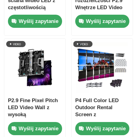
ściana wideo LED z
rozdzielczości P2.9
częstotliwością
Wnętrze LED Video
odświeżania 7680Hz,
Wall z 2,9 mm Pixel
Wyślij zapytanie
Wyślij zapytanie
pełnym kolorem
Pitch 3840 Hz Refresh
wyświetlacza i
Rate i 4500cd / sqm
ochroną IP65 dla
Jasność
koncertów i imprez
scenicznych
P2.9 Fine Pixel Pitch
P4 Full Color LED
LED Video Wall z
Outdoor Rental
wysoką
Screen z
częstotliwością
częstotliwością
Wyślij zapytanie
Wyślij zapytanie
odświeżania 7680Hz i
odświeżania 7680Hz i
podwójnym
wodoodpornością