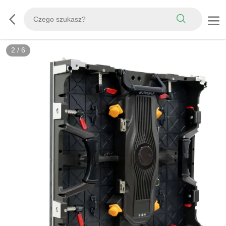
2
/
6