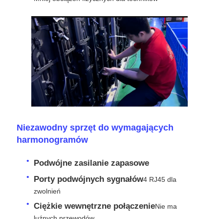
Poproś o wycenę
Wyświetlacz LED do ściany wideo
Ekran wyświetlacza LED
ekran LED na koncerty
Niezawodny sprzęt do wymagających
harmonogramów
Wynajem ekranów LED
Podwójne zasilanie zapasowe
Porty podwójnych sygnałów
4 RJ45 dla
Ściana wideo LED Cob
zwolnień
Ciężkie wewnętrzne połączenie
Nie ma
Przezroczysty wyświetlacz LED
luźnych przewodów