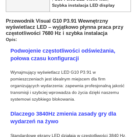
Szybka instalacja LED display
Przewodnik Visual G10 P3.91 Wewnętrzny
wyświetlacz LED – wyjątkowo płynna praca przy
częstotliwości 7680 Hz i szybka instalacja
Opis:
Podwojenie częstotliwości odświeżania,
połowa czasu konfiguracji
Wynajmujący wyświetlacz LED G10 P3.91 w
pomieszczeniach jest idealnym miejscem dla firm
organizujących wydarzenia: zapewnia profesjonalną jakość
transmisji i szybciej wprowadza do życia dzięki naszemu
Do domu
systemowi szybkiego blokowania.
Dlaczego 3840Hz zmienia zasady gry dla
Produkty
wydarzeń na żywo
Filmy
Standardowe ekrany LED działają w częstotliwości 3840 Hz.