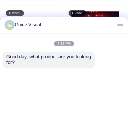
zasilaniem i
IP65 dla HD Video
wsparciem sygnału
Wall Display
dla wydarzeń
Guide Visual
scenicznych
4:52 PM
Good day, what product are you looking 
for?
Częstotliwość
Wskazówka Wizualny
odświeżania 7680 Hz
wypożyczalny
Wodoodporna ściana
wyświetlacz LED z
wideo LED IP65 z
serii GS P4.81 na
Wyślij zapytanie
Wyślij zapytanie
obudową z
zewnątrz
odlewanego
wypożyczalny
ciśnieniowo
wypożyczalny na
aluminium do
poziomie
Dom
O nas
Skontaktuj się z nami
Desktop Site
profesjonalnych
wejściowym, 5000nit
Sitemap
Polityka prywatności
wydarzeń
IP65 7680Hz CE