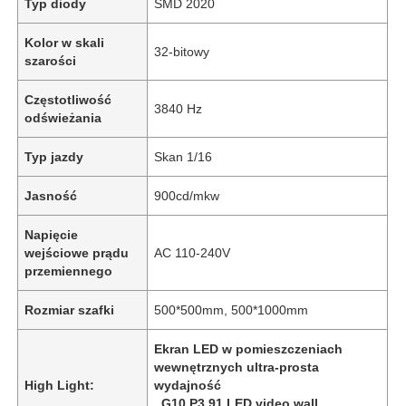
Typ diody
SMD 2020
Kolor w skali
32-bitowy
szarości
Częstotliwość
3840 Hz
odświeżania
Typ jazdy
Skan 1/16
Jasność
900cd/mkw
Napięcie
wejściowe prądu
AC 110-240V
przemiennego
Rozmiar szafki
500*500mm, 500*1000mm
Ekran LED w pomieszczeniach
wewnętrznych ultra-prosta
High Light:
wydajność
,
G10 P3.91 LED video wall
,