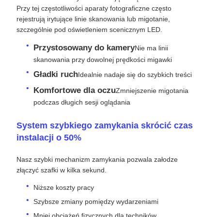
Przy tej częstotliwości aparaty fotograficzne często
rejestrują irytujące linie skanowania lub migotanie,
Pokaz VR
szczególnie pod oświetleniem scenicznym LED.
Przystosowany do kamery
Nie ma linii
O nas
skanowania przy dowolnej prędkości migawki
Gładki ruch
Idealnie nadaje się do szybkich treści
Wycieczka po fabryce
Komfortowe dla oczu
Zmniejszenie migotania
podczas długich sesji oglądania
Kontrola jakości
System szybkiego zamykania skrócić czas
instalacji o 50%
Skontaktuj się z nami
Nasz szybki mechanizm zamykania pozwala załodze
złączyć szafki w kilka sekund.
Nowości
Niższe koszty pracy
Szybsze zmiany pomiędzy wydarzeniami
Sprawy
Mniej obciążeń fizycznych dla techników