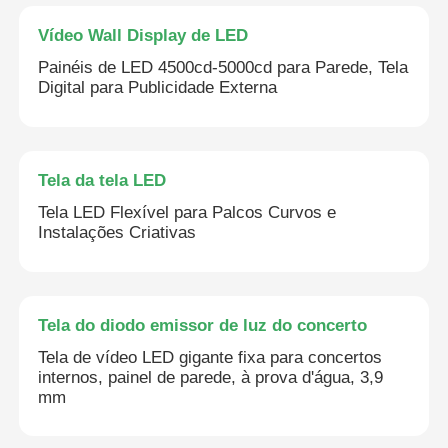
Vídeo Wall Display de LED
Solicitar Orçamento
Painéis de LED 4500cd-5000cd para Parede, Tela
Digital para Publicidade Externa
Vídeo Wall Display de LED
Tela da tela LED
Tela da tela LED
Tela LED Flexível para Palcos Curvos e
Instalações Criativas
Tela do diodo emissor de luz do concerto
Aluguer de ecrãs de LED
Tela do diodo emissor de luz do concerto
Tela de vídeo LED gigante fixa para concertos
Parede de vídeo led de cobra
internos, painel de parede, à prova d'água, 3,9
mm
Exibição de LED transparente