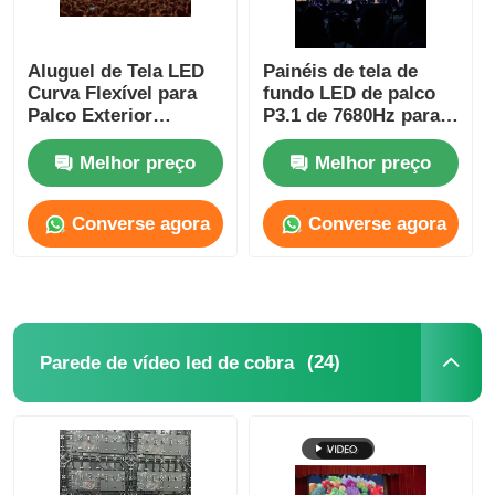
Solicitar Orçamento
Aluguel de Tela LED
Painéis de tela de
Curva Flexível para
fundo LED de palco
Palco Exterior
P3.1 de 7680Hz para
Vídeo Wall Display de LED
3.91mm Shoppings
estádio de futebol de
5V SDK
alta resolução
Melhor preço
Melhor preço
Tela da tela LED
Converse agora
Converse agora
Tela do diodo emissor de luz do concerto
Aluguer de ecrãs de LED
(24)
Parede de vídeo led de cobra
Parede de vídeo led de cobra
Exibição de LED transparente