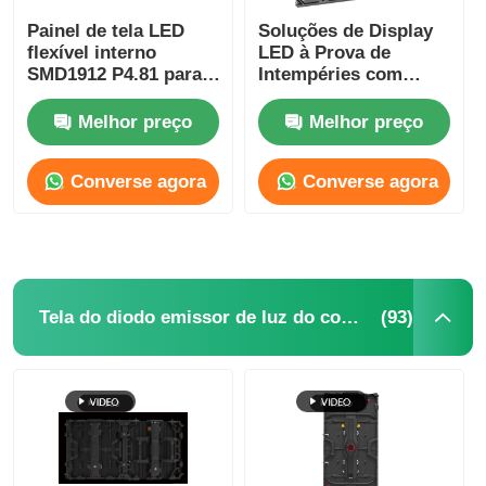
Painel de tela LED
Soluções de Display
flexível interno
LED à Prova de
SMD1912 P4.81 para
Intempéries com
aluguel de eventos
Certificação FCC para
publicitários
Eventos
Melhor preço
Melhor preço
500mm*1000mm
Converse agora
Converse agora
(93)
Tela do diodo emissor de luz do concerto
Para casa
Produtos
Vídeos