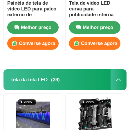
Painéis de tela de
Tela de vídeo LED
vídeo LED para palco
curva para
externo de
publicidade interna a
500x500mm P3.91
cores, aluguel,
800mcd-1000mcd
Melhor preço
Melhor preço
Converse agora
Converse agora
(39)
Tela da tela LED