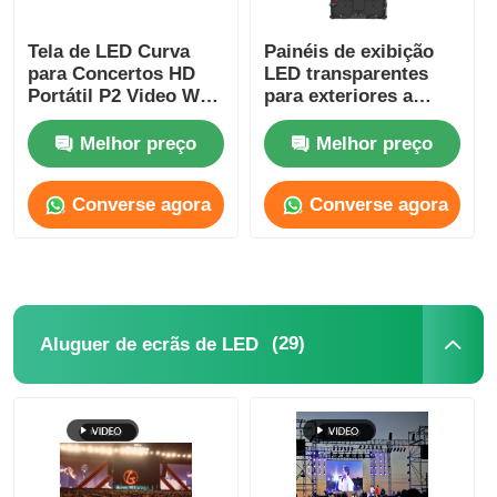
Tela de LED Curva
Painéis de exibição
Espetáculo VR
para Concertos HD
LED transparentes
Portátil P2 Video Wall
para exteriores a
4500cd-5000cd
cores leves P2.6 P2.9
Sobre nós
à prova d'água
Melhor preço
Melhor preço
personalizados
Visita à Fábrica
Converse agora
Converse agora
Controle de qualidade
(29)
Aluguer de ecrãs de LED
Contacte-nos
Notícias
Casos