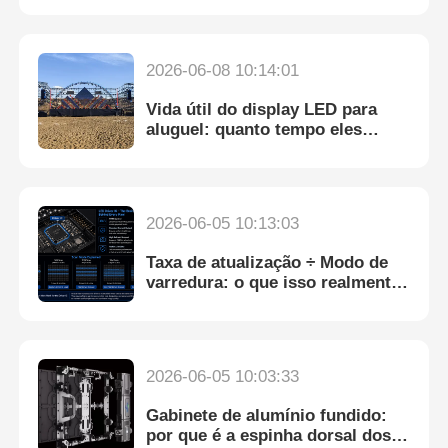
2026-06-08 10:14:01
Vida útil do display LED para
aluguel: quanto tempo eles
duram e como maximizá-lo
2026-06-05 10:13:03
Taxa de atualização ÷ Modo de
varredura: o que isso realmente
significa?
Para casa
2026-06-05 10:03:33
Produtos
Gabinete de alumínio fundido:
por que é a espinha dorsal dos
Vídeos