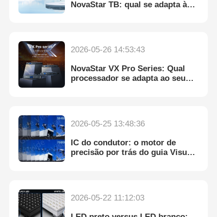
NovaStar TB: qual se adapta à
sua tela LED?
Ecrã LED SMD
2026-05-26 14:53:43
Painel de exibição LED exterior
NovaStar VX Pro Series: Qual
processador se adapta ao seu
outdoor led ao ar livre
display LED alugado?
2026-05-25 13:48:36
IC do condutor: o motor de
precisão por trás do guia Visual
¢s 7680Hz LED Displays
2026-05-22 11:12:03
LED preto versus LED branco: