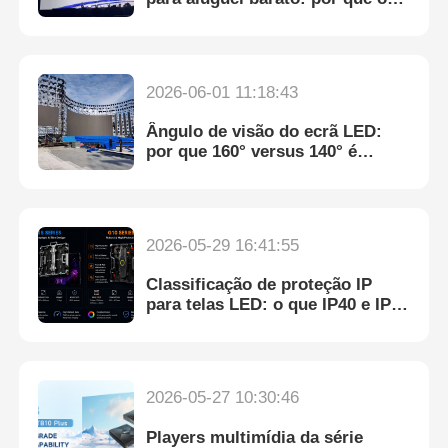
preço baixo geralmente leva a
despesas mais altas
Solicitar Orçamento
2026-06-01 11:18:43
Vídeo Wall Display de LED
Ângulo de visão do ecrã LED:
por que 160° versus 140° é
importante para o seu público
Tela da tela LED
Tela do diodo emissor de luz do concerto
2026-05-29 16:41:55
Classificação de proteção IP
para telas LED: o que IP40 e IP65
Aluguer de ecrãs de LED
realmente significam
Parede de vídeo led de cobra
2026-05-27 10:30:46
Exibição de LED transparente
Players multimídia da série