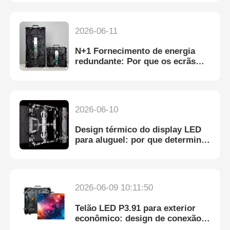
transporte
2026-06-11
N+1 Fornecimento de energia
redundante: Por que os ecrãs
LED de aluguel profissional não
ficam negros
2026-06-10
Design térmico do display LED
para aluguel: por que determina
a vida útil e a estabilidade
2026-06-09 10:11:50
Telão LED P3.91 para exterior
econômico: design de conexão
suave com qualidade confiável