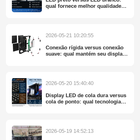
qual fornece melhor qualidade
de imagem para telas de
aluguel?
2026-05-21 10:20:55
Conexão rígida versus conexão
suave: qual mantém seu display
LED de aluguel confiável?
2026-05-20 15:40:40
Display LED de cola dura versus
cola de ponto: qual tecnologia
de proteção é melhor?
2026-05-19 14:52:13