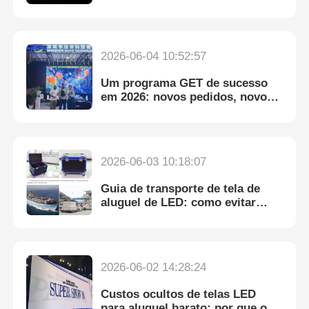
painéis LED para aluguel
Espetáculo VR
2026-06-04 10:52:57
Um programa GET de sucesso
Sobre nós
em 2026: novos pedidos, novos
amigos e conexões interculturais
Visita à Fábrica
2026-06-03 10:18:07
Controle de qualidade
Guia de transporte de tela de
aluguel de LED: como evitar
Contacte-nos
danos na lâmpada durante o
transporte
Notícias
2026-06-02 14:28:24
Custos ocultos de telas LED
Casos
para aluguel barato: por que o