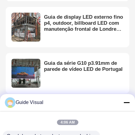
Guia de display LED externo fino
p4, outdoor, billboard LED com
manutenção frontal de Londres,
Reino Unido
Guia da série G10 p3.91mm de
parede de vídeo LED de Portugal
Guide Visual
Guia da série GS p1.9mm de
parede de vídeo LED do México
4:06 AM