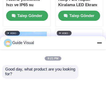
hızı ve IP65 su
Kiralama LED Ekranı
geçirmezliği ile
vs Kamu Kalıpları,
Talep Gönder
Talep Gönder
kiralama ve etkinlikler
Daha Güçlü Kabine
için açık hava LED
Çarpışma Karşıtı
ekranı
Guide Visual
9:21 PM
Good day, what product are you looking 
for?
Kılavuz Görsel G10
Kılavuz Görsel G10
P4.81 Dış LED Ekranı
P4.81 Dış Mekan
Kiralama LED Ekran –
Evrensel Kabin
Talep Gönder
Talep Gönder
Tasarımıyla Uygun
Maliyetli Çözüm