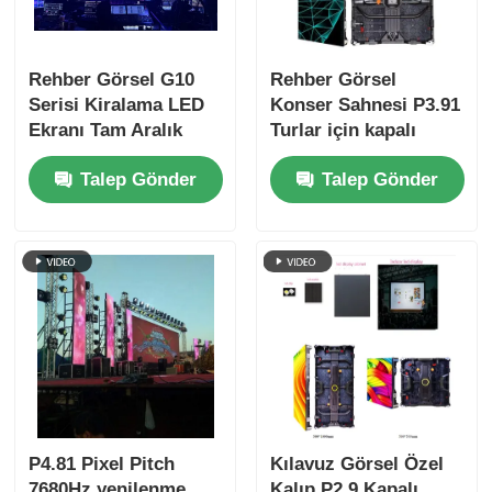
Rehber Görsel G10
Rehber Görsel
Serisi Kiralama LED
Konser Sahnesi P3.91
Ekranı Tam Aralık
Turlar için kapalı
P2.6'dan P4'e
Kiralama LED Ekranı,
Talep Gönder
Talep Gönder
kadar.81, Değişken
Hızlı Kilitli Çift
Dolaplar
Yedekleme
P4.81 Pixel Pitch
Kılavuz Görsel Özel
7680Hz yenilenme
Kalıp P2.9 Kapalı