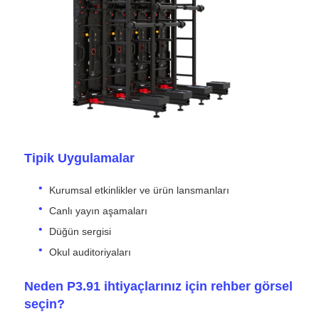
SMD LED Ekran
Dış LED Ekran Tablosu
Dış mekan led reklam panosu
Tipik Uygulamalar
Kurumsal etkinlikler ve ürün lansmanları
Canlı yayın aşamaları
Düğün sergisi
Okul auditoriyaları
Neden P3.91 ihtiyaçlarınız için rehber görsel
seçin?