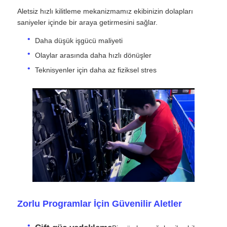
Aletsiz hızlı kilitleme mekanizmamız ekibinizin dolapları
saniyeler içinde bir araya getirmesini sağlar.
VR Gösterisi
Daha düşük işgücü maliyeti
Olaylar arasında daha hızlı dönüşler
Hakkımızda
Teknisyenler için daha az fiziksel stres
Fabrika turu
Kalite kontrolü
Bize Ulaşın
Haberler
Zorlu Programlar İçin Güvenilir Aletler
Durumlar