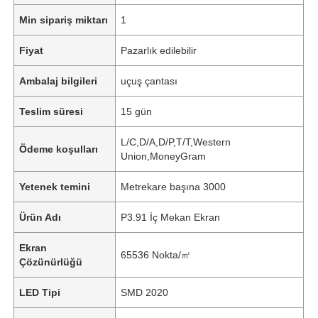
Min sipariş miktarı
1
Fiyat
Pazarlık edilebilir
Ambalaj bilgileri
uçuş çantası
Teslim süresi
15 gün
L/C,D/A,D/P,T/T,Western
Ödeme koşulları
Union,MoneyGram
Yetenek temini
Metrekare başına 3000
Ürün Adı
P3.91 İç Mekan Ekran
Ekran
65536 Nokta/㎡
Çözünürlüğü
LED Tipi
SMD 2020