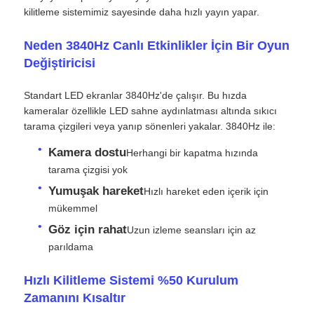
kilitleme sistemimiz sayesinde daha hızlı yayın yapar.
Neden 3840Hz Canlı Etkinlikler İçin Bir Oyun
Değiştiricisi
Standart LED ekranlar 3840Hz'de çalışır. Bu hızda
kameralar özellikle LED sahne aydınlatması altında sıkıcı
tarama çizgileri veya yanıp sönenleri yakalar. 3840Hz ile:
Kamera dostu
Herhangi bir kapatma hızında
tarama çizgisi yok
Yumuşak hareket
Hızlı hareket eden içerik için
mükemmel
Ana Sayfa
Göz için rahat
Uzun izleme seansları için az
parıldama
Ürünler
Hızlı Kilitleme Sistemi %50 Kurulum
Zamanını Kısaltır
Videolar