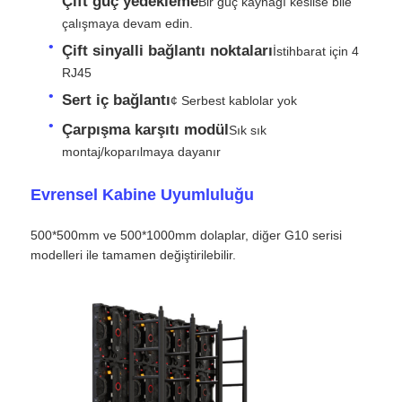
Çift güç yedekleme
Bir güç kaynağı kesilse bile
çalışmaya devam edin.
Bir İndirim İste
Çift sinyalli bağlantı noktaları
İstihbarat için 4
RJ45
Sert iç bağlantı
¢ Serbest kablolar yok
LED Video Duvar Ekranı
Çarpışma karşıtı modül
Sık sık
montaj/koparılmaya dayanır
LED ekran ekranı
Evrensel Kabine Uyumluluğu
konser led ekranı
500*500mm ve 500*1000mm dolaplar, diğer G10 serisi
modelleri ile tamamen değiştirilebilir.
Sahne LED ekran kiralama
Cob LED video duvarı
Şeffaf LED ekran