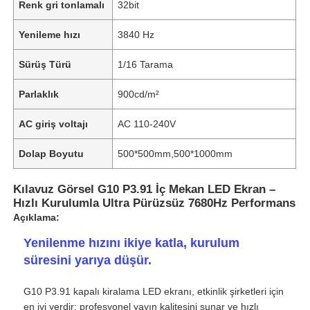
Renk gri tonlamalı
32bit
Yenileme hızı
3840 Hz
Sürüş Türü
1/16 Tarama
Parlaklık
900cd/m²
AC giriş voltajı
AC 110-240V
Dolap Boyutu
500*500mm,500*1000mm
Kılavuz Görsel G10 P3.91 İç Mekan LED Ekran –
Hızlı Kurulumla Ultra Pürüzsüz 7680Hz Performans
Açıklama:
Yenilenme hızını ikiye katla, kurulum
süresini yarıya düşür.
G10 P3.91 kapalı kiralama LED ekranı, etkinlik şirketleri için
en iyi yerdir: profesyonel yayın kalitesini sunar ve hızlı