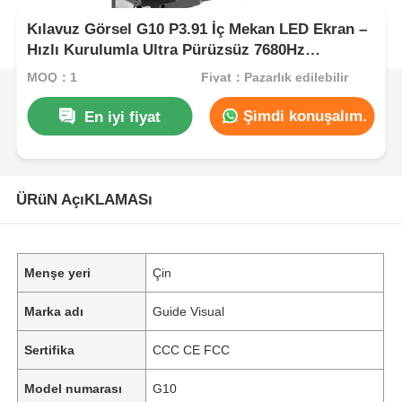
Kılavuz Görsel G10 P3.91 İç Mekan LED Ekran –
Hızlı Kurulumla Ultra Pürüzsüz 7680Hz
Performans
MOQ：1
Fiyat：Pazarlık edilebilir
Şimdi konuşalım.
En iyi fiyat
ÜRüN AçıKLAMASı
Menşe yeri
Çin
Marka adı
Guide Visual
Sertifika
CCC CE FCC
Model numarası
G10