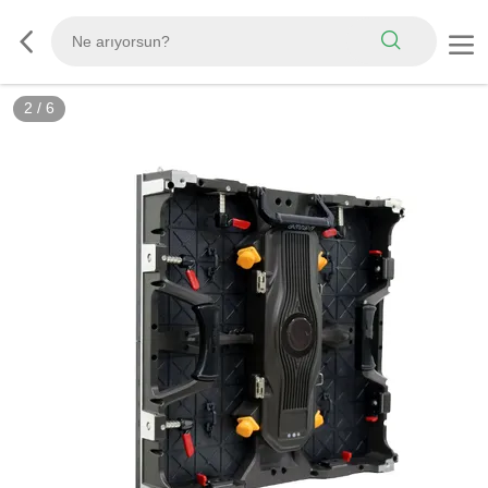
2
/
6