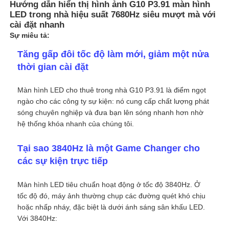
Hướng dẫn hiển thị hình ảnh G10 P3.91 màn hình
LED trong nhà hiệu suất 7680Hz siêu mượt mà với
cài đặt nhanh
Sự miêu tả:
Tăng gấp đôi tốc độ làm mới, giảm một nửa
thời gian cài đặt
Màn hình LED cho thuê trong nhà G10 P3.91 là điểm ngọt
ngào cho các công ty sự kiện: nó cung cấp chất lượng phát
sóng chuyên nghiệp và đưa bạn lên sóng nhanh hơn nhờ
hệ thống khóa nhanh của chúng tôi.
Tại sao 3840Hz là một Game Changer cho
các sự kiện trực tiếp
Trang chủ
Màn hình LED tiêu chuẩn hoạt động ở tốc độ 3840Hz. Ở
Các sản phẩm
tốc độ đó, máy ảnh thường chụp các đường quét khó chịu
hoặc nhấp nháy, đặc biệt là dưới ánh sáng sân khấu LED.
Với 3840Hz:
Video