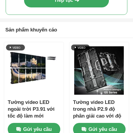
Tiếp tục
Sản phẩm khuyến cáo
Tường video LED
Tường video LED
ngoài trời P3.91 với
trong nhà P2.9 độ
tốc độ làm mới
phân giải cao với độ
7680Hz, màn hình đủ
phân giải pixel 2,9mm
Gửi yêu cầu
Gửi yêu cầu
màu và mức bảo vệ
Tốc độ làm mới 3840