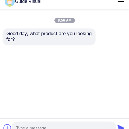
Guide Visual
8:56 AM
Good day, what product are you looking 
for?
Tỷ lệ làm mới 7680Hz
Hướng dẫn hình ảnh
IP65 tường video LED
GS Series P4.81 Trình
chống nước với tủ
hiển thị LED thuê
nhôm đúc đúp cho
ngoài cho thuê cấp
Gửi yêu cầu
Gửi yêu cầu
các sự kiện chuyên
độ nhập cảnh, 5000nit
nghiệp
IP65 7680Hz CE
Nhà
Về chúng tôi
Liên hệ với chúng tôi
Desktop Site
Sơ đồ trang web
Chính sách bảo mật
Phẩm chất
Màn hình treo tường LED
Nhà máy
trung quốc.Copyright © 2026 Shenzhen Guide