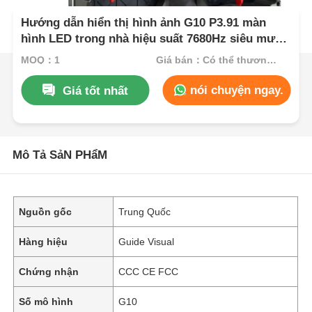
Hướng dẫn hiển thị hình ảnh G10 P3.91 màn
hình LED trong nhà hiệu suất 7680Hz siêu mượt
mà với cài đặt nhanh
MOQ：1
Giá bán：Có thể thương lượng
nói chuyện ngay.
Giá tốt nhất
Mô Tả SảN PHẩM
Nguồn gốc
Trung Quốc
Hàng hiệu
Guide Visual
Chứng nhận
CCC CE FCC
Số mô hình
G10