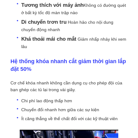
Tương thích với máy ảnh
Không có đường quét
ở bất kỳ tốc độ màn trập nào
Buổi trình diễn VR
Di chuyển trơn tru
️ Hoàn hảo cho nội dung
chuyển động nhanh
Về Chúng Tôi
Khá thoải mái cho mắt
️ Giảm nhấp nháy khi xem
lâu
Tham quan nhà máy
Hệ thống khóa nhanh cắt giảm thời gian lắp
đặt 50%
Kiểm soát chất lượng
Cơ chế khóa nhanh không cần dụng cụ cho phép đội của
bạn ghép các tủ lại trong vài giây.
Liên hệ với chúng tôi
Chi phí lao động thấp hơn
Chuyển đổi nhanh hơn giữa các sự kiện
Tin tức
Ít căng thẳng về thể chất đối với các kỹ thuật viên
Các trường hợp