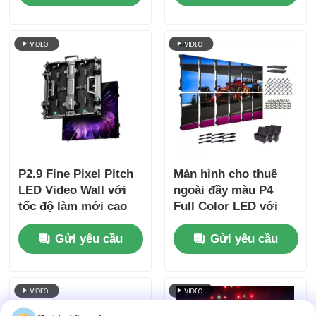
IP65 cho buổi hòa
Hz và độ sáng
nhạc & sự kiện sân
4500cd/m2
khấu
P2.9 Fine Pixel Pitch
Màn hình cho thuê
LED Video Wall với
ngoài đầy màu P4
tốc độ làm mới cao
Full Color LED với
7680Hz và hỗ trợ điện
tốc độ làm mới
Gửi yêu cầu
Gửi yêu cầu
& tín hiệu kép cho
7680Hz và chống
các sự kiện sân khấu
nước IP65 cho màn
hình tường video HD