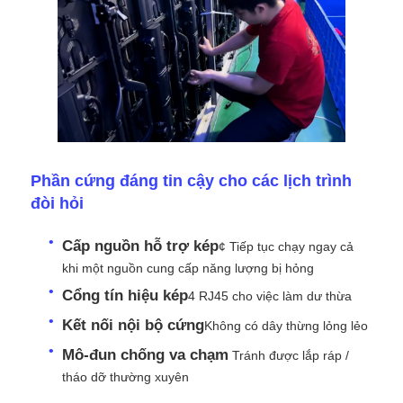
Yêu cầu báo giá
Màn hình treo tường LED
Màn hình hiển thị LED
Phần cứng đáng tin cậy cho các lịch trình
đòi hỏi
Màn hình LED cho buổi hòa nhạc
Cấp nguồn hỗ trợ kép
¢ Tiếp tục chạy ngay cả
khi một nguồn cung cấp năng lượng bị hỏng
Thuê màn hình LED sân khấu
Cổng tín hiệu kép
4 RJ45 cho việc làm dư thừa
Kết nối nội bộ cứng
Không có dây thừng lỏng lẻo
Tường video LED COB
Mô-đun chống va chạm
️ Tránh được lắp ráp /
tháo dỡ thường xuyên
Màn hình LED trong suốt