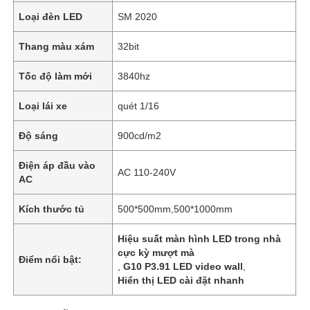
Loại đèn LED
SM 2020
Thang màu xám
32bit
Tốc độ làm mới
3840hz
Loại lái xe
quét 1/16
Độ sáng
900cd/m2
Điện áp đầu vào
AC 110-240V
AC
Kích thước tủ
500*500mm,500*1000mm
Hiệu suất màn hình LED trong nhà
cực kỳ mượt mà
Điểm nổi bật:
,
G10 P3.91 LED video wall
,
Hiển thị LED cài đặt nhanh