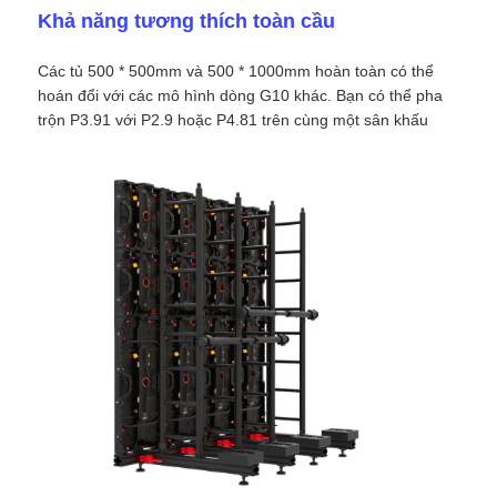
Khả năng tương thích toàn cầu
Màn hình SMD LED
Các tủ 500 * 500mm và 500 * 1000mm hoàn toàn có thể
hoán đổi với các mô hình dòng G10 khác. Bạn có thể pha
trộn P3.91 với P2.9 hoặc P4.81 trên cùng một sân khấu
Bảng hiển thị LED ngoài trời
biển quảng cáo led ngoài trời