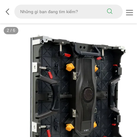
2
/
6