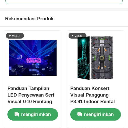
Rekomendasi Produk
Panduan Tampilan
Panduan Konsert
LED Penyewaan Seri
Visual Panggung
Visual G10 Rentang
P3.91 Indoor Rental
Lengkap P2.6 hingga
LED Display untuk
mengirimkan
mengirimkan
P4.81, Lemari yang
Tur, Quick Lock Dual
Dapat Dipertukarkan
Backup
permintaan
permintaan