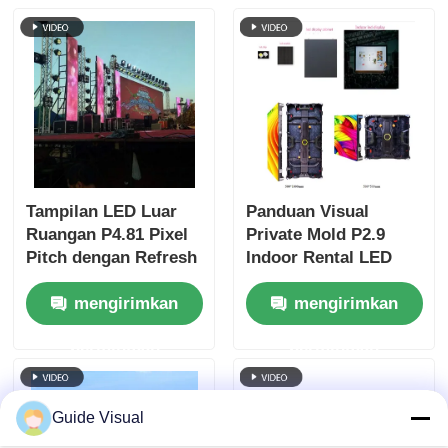
Tampilan LED Luar
Panduan Visual
Ruangan P4.81 Pixel
Private Mold P2.9
Pitch dengan Refresh
Indoor Rental LED
Rate 7680Hz dan
Display vs Public
mengirimkan
mengirimkan
Tahan Air IP65 untuk
Mold, Cabinet Anti-
Penyewaan dan Acara
Collision yang Lebih
permintaan
permintaan
Kuat
Guide Visual