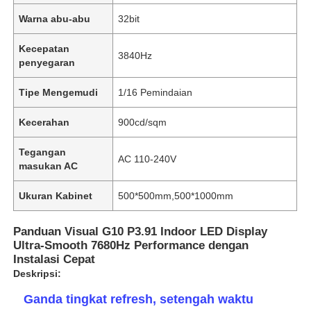
Warna abu-abu
32bit
Kecepatan
3840Hz
penyegaran
Tipe Mengemudi
1/16 Pemindaian
Kecerahan
900cd/sqm
Tegangan
AC 110-240V
masukan AC
Ukuran Kabinet
500*500mm,500*1000mm
Panduan Visual G10 P3.91 Indoor LED Display ️
Ultra-Smooth 7680Hz Performance dengan
Instalasi Cepat
Deskripsi:
Ganda tingkat refresh, setengah waktu