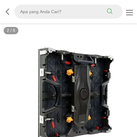
2
/
6