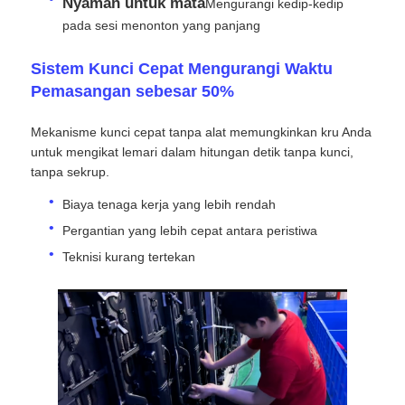
Nyaman untuk mata
Mengurangi kedip-kedip
pada sesi menonton yang panjang
Pertunjukan VR
Sistem Kunci Cepat Mengurangi Waktu
Pemasangan sebesar 50%
Tentang Kami
Mekanisme kunci cepat tanpa alat memungkinkan kru Anda
untuk mengikat lemari dalam hitungan detik tanpa kunci,
Tur Pabrik
tanpa sekrup.
Biaya tenaga kerja yang lebih rendah
Kontrol kualitas
Pergantian yang lebih cepat antara peristiwa
Teknisi kurang tertekan
Hubungi Kami
Berita
Kasus