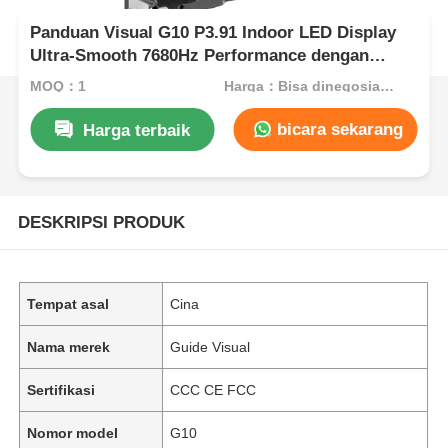
Panduan Visual G10 P3.91 Indoor LED Display ️
Ultra-Smooth 7680Hz Performance dengan
Instalasi Cepat
MOQ：1
Harga：Bisa dinegosiasikan
bicara sekarang
Harga terbaik
DESKRIPSI PRODUK
Tempat asal
Cina
Nama merek
Guide Visual
Sertifikasi
CCC CE FCC
Nomor model
G10