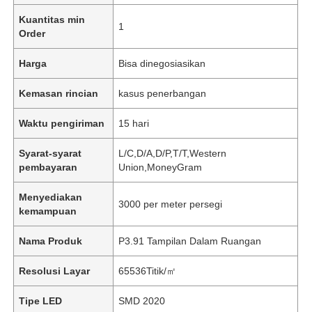
Kuantitas min
1
Order
Harga
Bisa dinegosiasikan
Kemasan rincian
kasus penerbangan
Waktu pengiriman
15 hari
Syarat-syarat
L/C,D/A,D/P,T/T,Western
pembayaran
Union,MoneyGram
Menyediakan
3000 per meter persegi
kemampuan
Nama Produk
P3.91 Tampilan Dalam Ruangan
Resolusi Layar
65536Titik/㎡
Tipe LED
SMD 2020