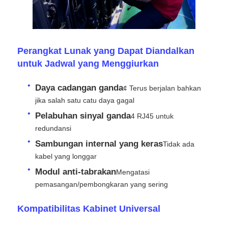
Minta Penawaran Harga
Perangkat Lunak yang Dapat Diandalkan
Tampilan Dinding Video LED
untuk Jadwal yang Menggiurkan
Daya cadangan ganda
¢ Terus berjalan bahkan
Layar layar LED
jika salah satu catu daya gagal
Pelabuhan sinyal ganda
4 RJ45 untuk
layar dipimpin konser
redundansi
Sambungan internal yang keras
Tidak ada
Sewa layar LED panggung
kabel yang longgar
Modul anti-tabrakan
Mengatasi
pemasangan/pembongkaran yang sering
Dinding video LED COB
Kompatibilitas Kabinet Universal
Tampilan LED transparan