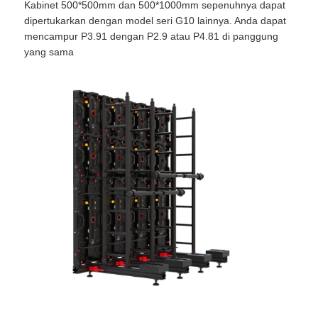
Kabinet 500*500mm dan 500*1000mm sepenuhnya dapat
dipertukarkan dengan model seri G10 lainnya. Anda dapat
SMD LED Screen
mencampur P3.91 dengan P2.9 atau P4.81 di panggung
yang sama
Papan Tampilan LED Luar
Papan reklame luar ruangan