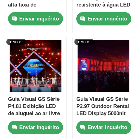
alta taxa de
resistente à água LED
atualização de
parede de vídeo com
Enviar inquérito
Enviar inquérito
7680Hz e backup de
caixa de alumínio
energia e sinal duplo
fundido para eventos
para eventos de palco
profissionais
Guia Visual GS Série
Guia Visual GS Série
P4.81 Exibição LED
P2.97 Outdoor Rental
de aluguel ao ar livre
LED Display 5000nit
para aluguel de nível
IP65 para sinalização
Enviar inquérito
Enviar inquérito
de entrada, 5000nit
digital, 7680Hz Duplo
IP65 7680Hz CE
Backup