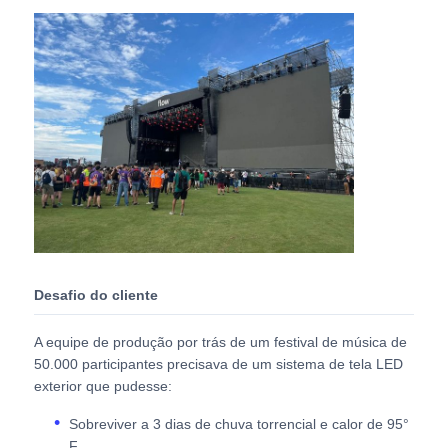
Solicitar Orçamento
Vídeo Wall Display de LED
Tela da tela LED
Tela do diodo emissor de luz do concerto
Desafio do cliente
Aluguer de ecrãs de LED
A equipe de produção por trás de um festival de música de
50.000 participantes precisava de um sistema de tela LED
Parede de vídeo led de cobra
exterior que pudesse:
Sobreviver a 3 dias de chuva torrencial e calor de 95°
Exibição de LED transparente
F.