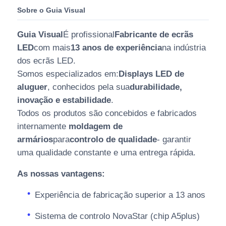
Sobre o Guia Visual
Guia Visual
É profissional
Fabricante de ecrãs
LED
com mais
13 anos de experiência
na indústria
dos ecrãs LED.
Somos especializados em:
Displays LED de
aluguer
, conhecidos pela sua
durabilidade,
inovação e estabilidade
.
Todos os produtos são concebidos e fabricados
internamente
moldagem de
armários
para
controlo de qualidade
- garantir
uma qualidade constante e uma entrega rápida.
As nossas vantagens:
Experiência de fabricação superior a 13 anos
Sistema de controlo NovaStar (chip A5plus)