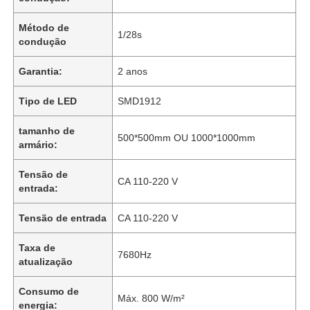
Método de
1/28s
condução
Garantia:
2 anos
Tipo de LED
SMD1912
tamanho de
500*500mm OU 1000*1000mm
armário:
Tensão de
CA 110-220 V
entrada:
Para casa
Tensão de entrada
CA 110-220 V
Taxa de
7680Hz
atualização
Produtos
Consumo de
Máx. 800 W/m²
energia:
Vídeos