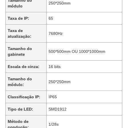
Tamanho do
250*250mm
módulo
Taxa de IP:
65
Taxa de
7680Hz
atualização:
Tamanho do
500*500mm OU 1000*1000mm
gabinete
Escala de cinza:
16 bits
Tamanho do
250*250mm
módulo:
Classificação IP:
IP65
Tipo de LED:
SMD1912
Método de
1/28s
condução: