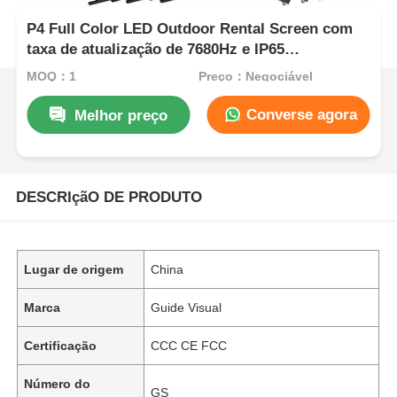
P4 Full Color LED Outdoor Rental Screen com
taxa de atualização de 7680Hz e IP65
impermeável para HD Video Wall Display
MOQ：1
Preço：Negociável
Converse agora
Melhor preço
DESCRIçãO DE PRODUTO
Lugar de origem
China
Marca
Guide Visual
Certificação
CCC CE FCC
Número do
GS