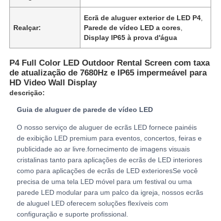
Ecrã de aluguer exterior de LED P4
,
Realçar:
Parede de vídeo LED a cores
,
Espetáculo VR
Display IP65 à prova d'água
Sobre nós
P4 Full Color LED Outdoor Rental Screen com taxa
de atualização de 7680Hz e IP65 impermeável para
HD Video Wall Display
Visita à Fábrica
descrição:
Guia de aluguer de parede de vídeo LED
Controle de qualidade
O nosso serviço de aluguer de ecrãs LED fornece painéis
de exibição LED premium para eventos, concertos, feiras e
publicidade ao ar livre.fornecimento de imagens visuais
Contacte-nos
cristalinas tanto para aplicações de ecrãs de LED interiores
como para aplicações de ecrãs de LED exterioresSe você
precisa de uma tela LED móvel para um festival ou uma
Notícias
parede LED modular para um palco da igreja, nossos ecrãs
de aluguel LED oferecem soluções flexíveis com
configuração e suporte profissional.
Casos