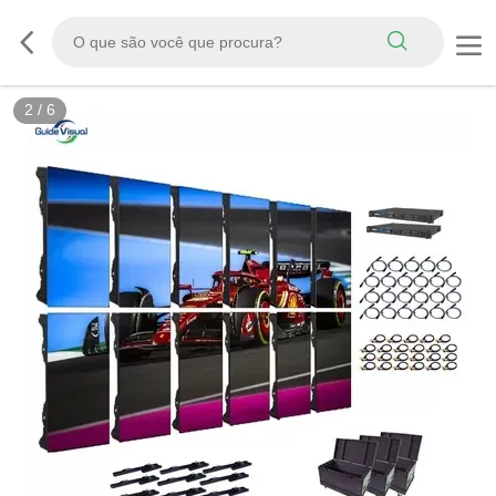
3
/
6