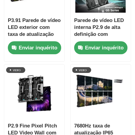
P3.91 Parede de vídeo
Parede de vídeo LED
LED exterior com
interna P2.9 de alta
taxa de atualização
definição com
de 7680Hz, exibição
densidade de pixel de
Enviar inquérito
Enviar inquérito
em cores completas e
2,9 mm, taxa de
proteção IP65 para
atualização de 3840
concertos e eventos
Hz e brilho de
de palco
4500cd/m²
P2.9 Fine Pixel Pitch
7680Hz taxa de
LED Video Wall com
atualização IP65