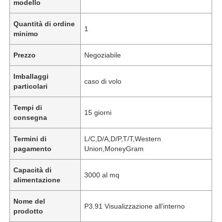
modello
Quantità di ordine
1
minimo
Prezzo
Negoziabile
Imballaggi
caso di volo
particolari
Tempi di
15 giorni
consegna
Termini di
L/C,D/A,D/P,T/T,Western
pagamento
Union,MoneyGram
Capacità di
3000 al mq
alimentazione
Nome del
P3.91 Visualizzazione all'interno
prodotto