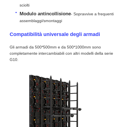
sciolti
Modulo antincollisione
Schermo LED SMD
- Sopravvive a frequenti
assemblaggi/smontaggi
Displayboard LED esterno
Compatibilità universale degli armadi
Gli armadi da 500*500mm e da 500*1000mm sono
Cartellone led da esterno
completamente intercambiabili con altri modelli della serie
G10.