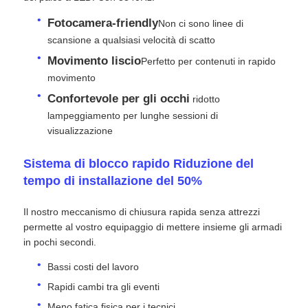
Fotocamera-friendly
Non ci sono linee di
Spettacolo VR
scansione a qualsiasi velocità di scatto
Movimento liscio
Perfetto per contenuti in rapido
movimento
Chi Siamo
Confortevole per gli occhi
️ ridotto
lampeggiamento per lunghe sessioni di
Visita alla fabbrica
visualizzazione
Sistema di blocco rapido Riduzione del
Controllo di qualità
tempo di installazione del 50%
Il nostro meccanismo di chiusura rapida senza attrezzi
Contattaci
permette al vostro equipaggio di mettere insieme gli armadi
in pochi secondi.
Notizie
Bassi costi del lavoro
Rapidi cambi tra gli eventi
Casi
Meno fatica fisica per i tecnici