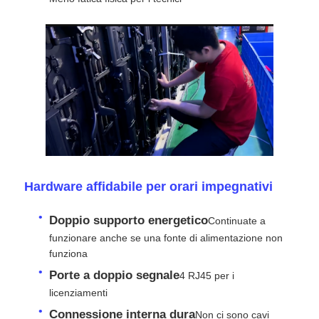
Chiedi un preventivo
Display a parete video a LED
Schermata del display LED
Schermo di concerto LED
Hardware affidabile per orari impegnativi
Noleggio di schermi a LED
Doppio supporto energetico
Continuate a
funzionare anche se una fonte di alimentazione non
funziona
Muro video a LED COB
Porte a doppio segnale
4 RJ45 per i
licenziamenti
Display LED trasparente
Connessione interna dura
Non ci sono cavi