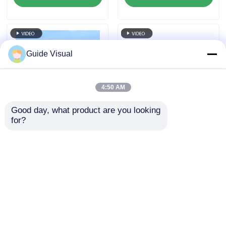
noleggio ed eventi
pubblico, armadio più
resistente anti-
collizione
Guide Visual
4:50 AM
Good day, what product are you looking 
for?
Guida Visuale G10
Guida Visuale G10
P4.81 Display LED
P4.81 Display a LED
esterno
per noleggio
all'aperto
Invia richiesta
Invia richiesta
Casa
Circa noi
Contattaci
Desktop Site