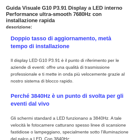
Guida Visuale G10 P3.91 Display a LED interno
Performance ultra-smooth 7680Hz con
installazione rapida
descrizione:
Doppio tasso di aggiornamento, metà
tempo di installazione
Il display LED G10 P3.91 è il punto di riferimento per le
aziende di eventi: offre una qualità di trasmissione
professionale e ti mette in onda più velocemente grazie al
nostro sistema di blocco rapido.
Perché 3840Hz è un punto di svolta per gli
Casa.
eventi dal vivo
Prodotti
Gli schermi standard a LED funzionano a 3840Hz. A tale
velocità le fotocamere catturano spesso linee di scansione
fastidiose o lampeggiano, specialmente sotto l'illuminazione
Video
del palco a LED. Con 3840Hz: