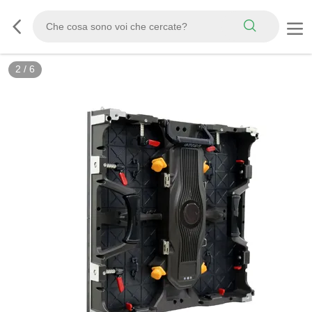
2
/
6