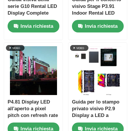
serie G10 Rental LED
visivo Stage P3.91
Display Complete
Indoor Rental LED
Range P2.6 a P4.81,
Display for Tours,
Invia richiesta
Invia richiesta
Armadi
Quick Lock Dual
intercambiabili
Backup
P4.81 Display LED
Guida per lo stampo
all'aperto a pixel
privato visivo P2.9
pitch con refresh rate
Display a LED a
a 7680Hz e resistente
noleggio interno
Invia richiesta
Invia richiesta
all'acqua IP65 per
contro stampo