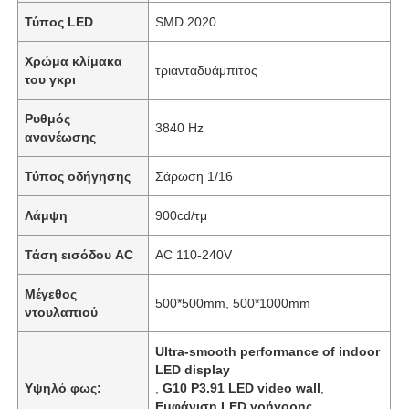
Τύπος LED
SMD 2020
Χρώμα κλίμακα
τριανταδυάμπιτος
του γκρι
Ρυθμός
3840 Hz
ανανέωσης
Τύπος οδήγησης
Σάρωση 1/16
Λάμψη
900cd/τμ
Τάση εισόδου AC
AC 110-240V
Μέγεθος
500*500mm, 500*1000mm
ντουλαπιού
Ultra-smooth performance of indoor
LED display
Υψηλό φως:
,
G10 P3.91 LED video wall
,
Εμφάνιση LED γρήγορης