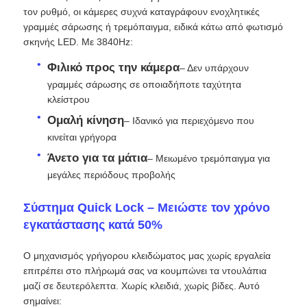
τον ρυθμό, οι κάμερες συχνά καταγράφουν ενοχλητικές
γραμμές σάρωσης ή τρεμόπαιγμα, ειδικά κάτω από φωτισμό
Εκπομπή VR
σκηνής LED. Με 3840Hz:
Φιλικό προς την κάμερα
– Δεν υπάρχουν
Σχετικά με εμάς
γραμμές σάρωσης σε οποιαδήποτε ταχύτητα
κλείστρου
Ομαλή κίνηση
– Ιδανικό για περιεχόμενο που
Ξενάγηση στο Εργοστάσιο
κινείται γρήγορα
Άνετο για τα μάτια
– Μειωμένο τρεμόπαιγμα για
Ποιοτικός έλεγχος
μεγάλες περιόδους προβολής
Σύστημα Quick Lock – Μειώστε τον χρόνο
Επικοινωνήστε μαζί μας
εγκατάστασης κατά 50%
Ειδήσεις
Ο μηχανισμός γρήγορου κλειδώματος μας χωρίς εργαλεία
επιτρέπει στο πλήρωμά σας να κουμπώνει τα ντουλάπια
μαζί σε δευτερόλεπτα. Χωρίς κλειδιά, χωρίς βίδες. Αυτό
Υποθέσεις
σημαίνει: