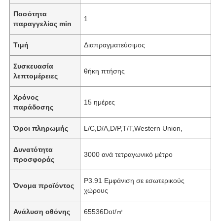
Ποσότητα
1
παραγγελίας min
Τιμή
Διαπραγματεύσιμος
Συσκευασία
θήκη πτήσης
λεπτομέρειες
Χρόνος
15 ημέρες
παράδοσης
Όροι πληρωμής
L/C,D/A,D/P,T/T,Western Union,
Δυνατότητα
3000 ανά τετραγωνικό μέτρο
προσφοράς
P3.91 Εμφάνιση σε εσωτερικούς
Όνομα προϊόντος
χώρους
Ανάλυση οθόνης
65536Dot/㎡