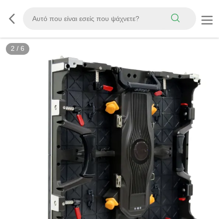
2
/
6