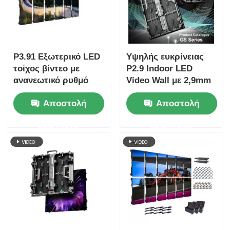
P3.91 Εξωτερικό LED
Υψηλής ευκρίνειας
τοίχος βίντεο με
P2.9 Indoor LED
ανανεωτικό ρυθμό
Video Wall με 2,9mm
7680Hz, πλήρη
Pixel Pitch 3840 Hz
Αποστολή
Αποστολή
έγχρωμη οθόνη και
Refresh Rate και
προστασία IP65 για
4500cd/sqm
ερώτησης
ερώτησης
συναυλίες και
φωτεινότητα
εκδηλώσεις σκηνής