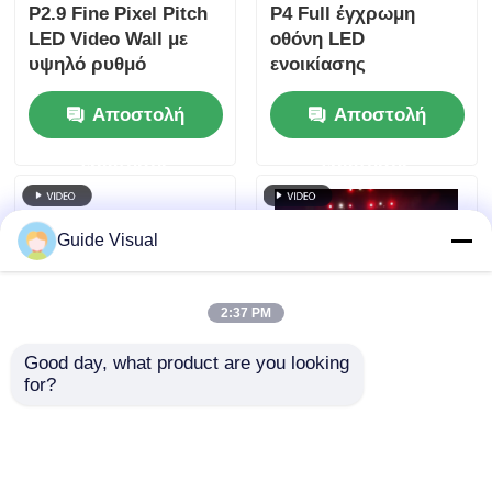
P2.9 Fine Pixel Pitch
P4 Full έγχρωμη
LED Video Wall με
οθόνη LED
υψηλό ρυθμό
ενοικίασης
ανανέωσης 7680Hz
εξωτερικού χώρου με
Αποστολή
Αποστολή
και διπλή ισχύ και
ρυθμό ανανέωσης
υποστήριξη σήματος
7680 Hz και
ερώτησης
ερώτησης
για εκδηλώσεις
αδιάβροχη IP65 για
σκηνής
οθόνη τοίχου βίντεο
HD
Guide Visual
2:37 PM
Good day, what product are you looking 
for?
7680Hz ανανεωτικό
Οδηγός Visual GS
ρυθμό IP65
Series P4.81 Οθόνη
Αδιάβροχο LED
LED ενοικίασης
τοίχος βίντεο με
εξωτερικού χώρου