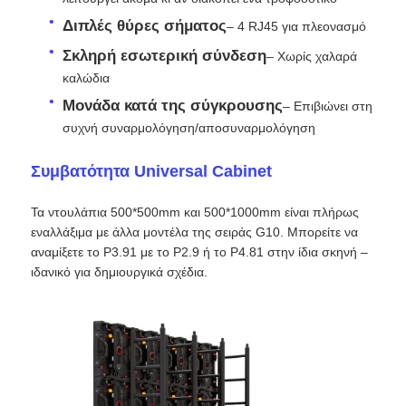
Διπλές θύρες σήματος
– 4 RJ45 για πλεονασμό
Εικόνα LED SMD
Σκληρή εσωτερική σύνδεση
– Χωρίς χαλαρά
καλώδια
Εξωτερικό πίνακα οθόνης LED
Μονάδα κατά της σύγκρουσης
– Επιβιώνει στη
συχνή συναρμολόγηση/αποσυναρμολόγηση
Υπαίθριος πίνακας led
Συμβατότητα Universal Cabinet
Τα ντουλάπια 500*500mm και 500*1000mm είναι πλήρως
εναλλάξιμα με άλλα μοντέλα της σειράς G10. Μπορείτε να
αναμίξετε το P3.91 με το P2.9 ή το P4.81 στην ίδια σκηνή –
ιδανικό για δημιουργικά σχέδια.