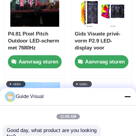
P4.81 Pixel Pitch
Gids Visuele privé-
Outdoor LED-scherm
vorm P2.9 LED-
met 7680Hz
display voor
vernieuwingssnelheid
binnenverhuur versus
Aanvraag sturen
Aanvraag sturen
en IP65 waterdicht
openbare vorm,
voor verhuur en
sterkere anti-
evenementen
botsingskast
Guide Visual
11:06 AM
Good day, what product are you looking 