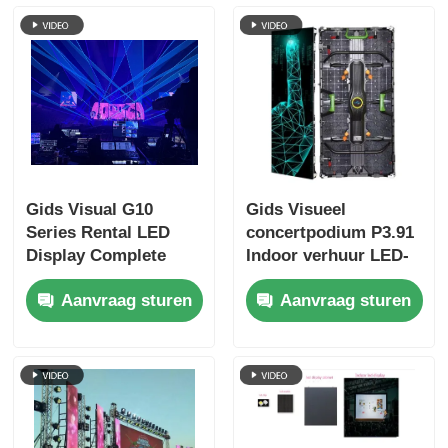
Gids Visual G10
Gids Visueel
Series Rental LED
concertpodium P3.91
Display Complete
Indoor verhuur LED-
Range P2.6 tot en met
display voor
Aanvraag sturen
Aanvraag sturen
P4.81, Verwisselbare
rondleidingen, Quick
kasten
Lock Dual Backup