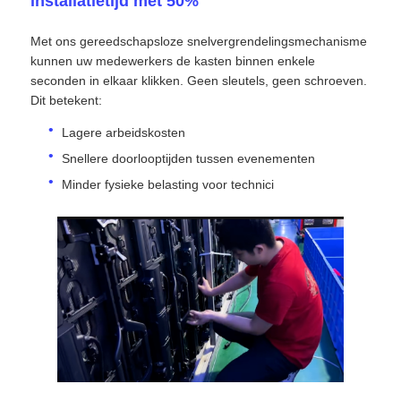
installatietijd met 50%
Met ons gereedschapsloze snelvergrendelingsmechanisme
VR -show
kunnen uw medewerkers de kasten binnen enkele
seconden in elkaar klikken. Geen sleutels, geen schroeven.
Dit betekent:
Over Ons
Lagere arbeidskosten
Snellere doorlooptijden tussen evenementen
Fabriekstour
Minder fysieke belasting voor technici
Kwaliteitscontrole
Neem contact met ons op
Nieuws
Gevallen