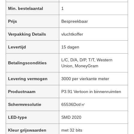
Min. bestelaantal
1
Prijs
Bespreekbaar
Verpakking Details
vluchtkoffer
Levertijd
15 dagen
L/C, D/A, D/P, T/T, Western
Betalingscondities
Union, MoneyGram
Levering vermogen
3000 per vierkante meter
Productnaam
P3.91 Vertoon in binnenruimten
Schermresolutie
65536Dot/㎡
LED-type
SMD 2020
Kleur grijswaarden
met 32 bits