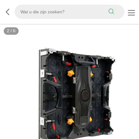
2
/
6