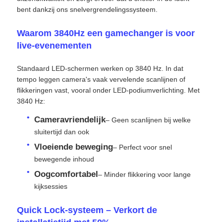
bent dankzij ons snelvergrendelingssysteem.
Waarom 3840Hz een gamechanger is voor
live-evenementen
Standaard LED-schermen werken op 3840 Hz. In dat
tempo leggen camera's vaak vervelende scanlijnen of
flikkeringen vast, vooral onder LED-podiumverlichting. Met
3840 Hz:
Cameravriendelijk
– Geen scanlijnen bij welke
sluitertijd dan ook
Vloeiende beweging
– Perfect voor snel
Huis
bewegende inhoud
Oogcomfortabel
– Minder flikkering voor lange
kijksessies
Producten
Quick Lock-systeem – Verkort de
Video's