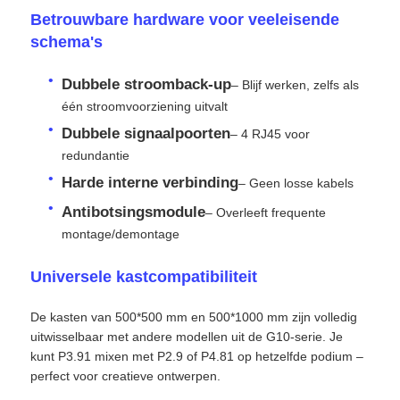
Betrouwbare hardware voor veeleisende
schema's
Offerte Aanvragen
Dubbele stroomback-up
– Blijf werken, zelfs als
LED-videomuurweergave
één stroomvoorziening uitvalt
Dubbele signaalpoorten
– 4 RJ45 voor
redundantie
LED -schermscherm
Harde interne verbinding
– Geen losse kabels
Antibotsingsmodule
– Overleeft frequente
Overleg het LEIDENE Scherm
montage/demontage
Verhuur van LED-schermen
Universele kastcompatibiliteit
De kasten van 500*500 mm en 500*1000 mm zijn volledig
COB LED VIDEO WALL
uitwisselbaar met andere modellen uit de G10-serie. Je
kunt P3.91 mixen met P2.9 of P4.81 op hetzelfde podium –
perfect voor creatieve ontwerpen.
Transparant LED -display