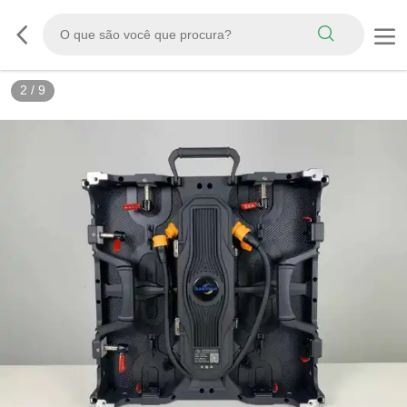
3
/
9