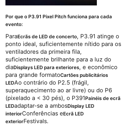
Por que o P3.91 Pixel Pitch funciona para cada
evento:
Para
, P3.91 atinge o
Ecrãs de LED de concerto
ponto ideal, suficientemente nítido para os
ventiladores da primeira fila,
suficientemente brilhante para a luz do
dia
, e econômico
Displays LED para exteriores
para grande formato
Cartões publicitários
Ao contrário do P2.5 (frágil,
LED
superaquecimento ao ar livre) ou do P6
(pixelado a < 30 pés), o P391
Painéis de ecrã
adaptar-se a ambos
LED
Display LED
Conferências e
interior
Ecrã LED
Festivals.
exterior