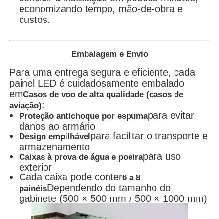
economizando tempo, mão-de-obra e
custos.
Embalagem e Envio
Para uma entrega segura e eficiente, cada
painel LED é cuidadosamente embalado
em
Casos de voo de alta qualidade (casos de
:
aviação)
para evitar
Proteção antichoque por espuma
danos ao armário
para facilitar o transporte e
Design empilhável
armazenamento
para uso
Caixas à prova de água e poeira
exterior
Cada caixa pode conter
6 a 8
Dependendo do tamanho do
painéis
gabinete (500 × 500 mm / 500 × 1000 mm)