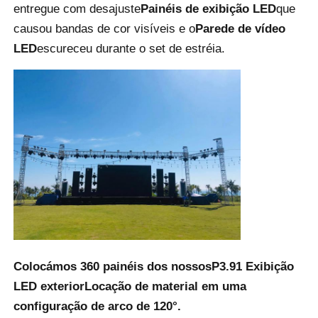
entregue com desajuste
Painéis de exibição LED
que
causou bandas de cor visíveis e o
Parede de vídeo
Ecrã LED SMD
LED
escureceu durante o set de estréia.
Painel de exibição LED exterior
outdoor led ao ar livre
Colocámos 360 painéis dos nossos
P3.91 Exibição
LED exterior
Locação de material em uma
configuração de arco de 120°.