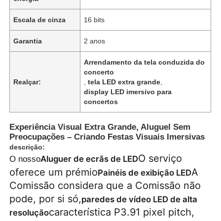
Escala de cinza
16 bits
Garantia
2 anos
Arrendamento da tela conduzida do
concerto
Realçar:
,
tela LED extra grande
,
display LED imersivo para
concertos
Experiência Visual Extra Grande, Aluguel Sem
Preocupações – Criando Festas Visuais Imersivas
descrição:
Para casa
O serviço
Aluguer de ecrãs de LED
O nosso
oferece um prémio
A
Painéis de exibição LED
Comissão considera que a Comissão não
Produtos
pode, por si só,
paredes de vídeo LED de alta
característica P3.91 pixel pitch,
resolução
Vídeos