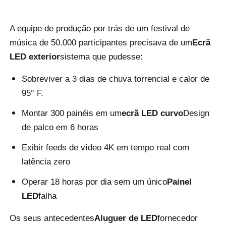
Solicitar Orçamento
A equipe de produção por trás de um festival de
música de 50.000 participantes precisava de um
Ecrã
LED exterior
sistema que pudesse:
Vídeo Wall Display de LED
Sobreviver a 3 dias de chuva torrencial e calor de
Tela da tela LED
95° F.
Montar 300 painéis em um
ecrã LED curvo
Design
Tela do diodo emissor de luz do concerto
de palco em 6 horas
Exibir feeds de vídeo 4K em tempo real com
Aluguer de ecrãs de LED
latência zero
Operar 18 horas por dia sem um único
Painel
Parede de vídeo led de cobra
LED
falha
Os seus antecedentes
Aluguer de LED
fornecedor
Exibição de LED transparente