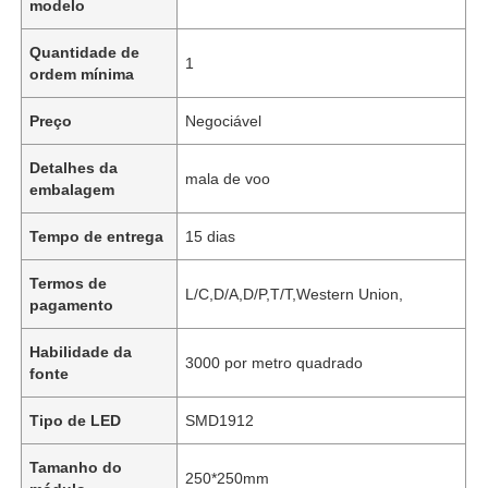
modelo
Quantidade de
1
ordem mínima
Preço
Negociável
Detalhes da
mala de voo
embalagem
Tempo de entrega
15 dias
Termos de
L/C,D/A,D/P,T/T,Western Union,
pagamento
Habilidade da
3000 por metro quadrado
fonte
Tipo de LED
SMD1912
Tamanho do
250*250mm