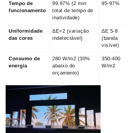
Tempo de
99.97% (2 min
95-97%
funcionamento
total de tempo de
inatividade)
Uniformidade
ΔE<2 (variação
ΔE 5-8
das cores
indetectável)
(banda
visível)
Consumo de
280 W/m2 (30%
350-400
energia
abaixo do
W/m2
orçamento)