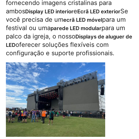
fornecendo imagens cristalinas para
ambos
e
Se
Display LED interior
Ecrã LED exterior
Espetáculo VR
você precisa de um
para um
ecrã LED móvel
festival ou uma
para um
parede LED modular
palco da igreja, o nosso
Displays de aluguer de
Sobre nós
oferecer soluções flexíveis com
LED
configuração e suporte profissionais.
Visita à Fábrica
Controle de qualidade
Contacte-nos
Notícias
Casos