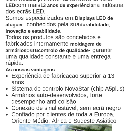
com mais
na indústria
LED
13 anos de experiência
dos ecrãs LED.
Somos especializados em:
Displays LED de
, conhecidos pela sua
aluguer
durabilidade,
.
inovação e estabilidade
Todos os produtos são concebidos e
fabricados internamente
moldagem de
para
- garantir
armários
controlo de qualidade
uma qualidade constante e uma entrega
rápida.
As nossas vantagens:
Experiência de fabricação superior a 13
anos
Sistema de controlo NovaStar (chip A5plus)
Armários auto-desenvolvidos, forte
desempenho anti-colisão
Conexão de sinal estável, sem ecrã negro
Confiado por clientes de toda a Europa,
Oriente Médio, África e Sudeste Asiático