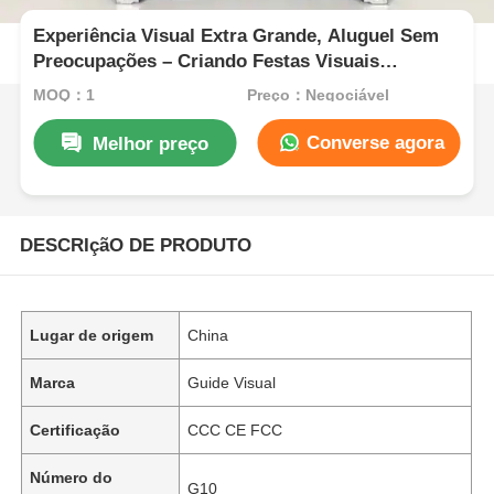
Experiência Visual Extra Grande, Aluguel Sem
Preocupações – Criando Festas Visuais
Imersivas
MOQ：1
Preço：Negociável
Converse agora
Melhor preço
DESCRIçãO DE PRODUTO
Lugar de origem
China
Marca
Guide Visual
Certificação
CCC CE FCC
Número do
G10