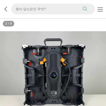
3
/
9