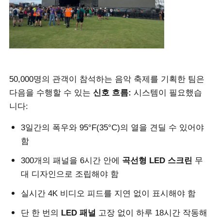
VR 쇼
회사 소개
50,000명의 관객이 참석하는 음악 축제를 기획한 팀은
공장 견학
다음을 수행할 수 있는
신호 흐름:
시스템이 필요했습
니다:
품질 관리
3일간의 폭우와 95°F(35°C)의 열을 견딜 수 있어야
함
문의하기
300개의 패널을 6시간 안에
곡선형 LED 스크린
무
대 디자인으로 조립해야 함
뉴스
실시간 4K 비디오 피드를 지연 없이 표시해야 함
사례
단 한 번의
LED 패널
고장 없이 하루 18시간 작동해