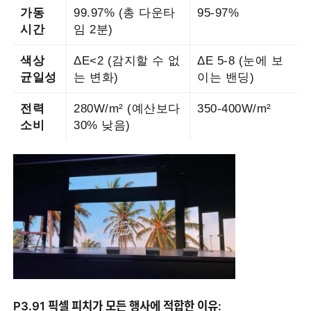
가동
99.97% (총 다운타
95-97%
시간
임 2분)
색상
ΔE<2 (감지할 수 없
ΔE 5-8 (눈에 보
균일성
는 변화)
이는 밴딩)
전력
280W/m² (예산보다
350-400W/m²
소비
30% 낮음)
P3.91 픽셀 피치가 모든 행사에 적합한 이유: