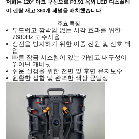
저희는 120° 아크 구성으로
P3.91 옥외 LED 디스플레
이
렌탈 재고 360개 패널을 배치했습니다.
SMD LED 화면
주요 특징:
부드럽고 깜박임 없는 시각 효과를 위한
야외 LED 디스플레이 보드
7680Hz 고주사율
정전을 방지하기 위한 이중 전원 및 신호 백
업
옥외 지도된 ​​게시판
빠른 잠금 시스템이 있는 가볍고 내구성이
뛰어난 캐비닛
쉬운 설정을 위한 전면 및 후면 유지보수
원활한 접합 및 완벽한 색상 균일성