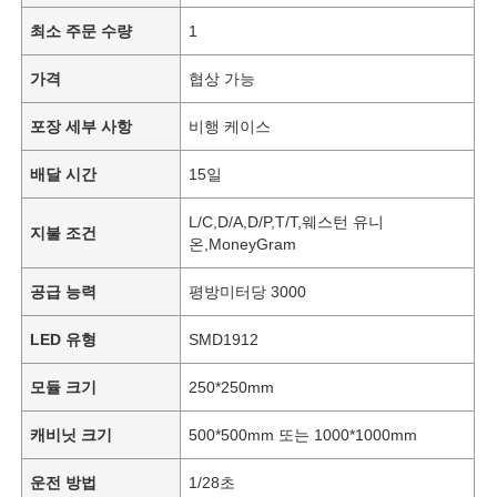
최소 주문 수량
1
가격
협상 가능
포장 세부 사항
비행 케이스
배달 시간
15일
L/C,D/A,D/P,T/T,웨스턴 유니
지불 조건
온,MoneyGram
공급 능력
평방미터당 3000
LED 유형
SMD1912
모듈 크기
250*250mm
캐비닛 크기
500*500mm 또는 1000*1000mm
운전 방법
1/28초