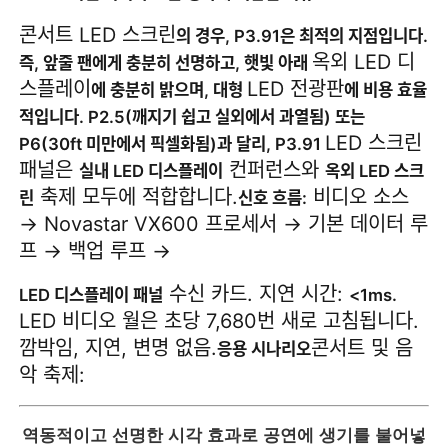
콘서트 LED 스크린
의 경우, P3.91은 최적의 지점입니다.
옥외 LED 디
즉, 앞줄 팬에게 충분히 선명하고, 햇빛 아래
스플레이
LED 전광판
에 충분히 밝으며, 대형
에 비용 효율
적입니다. P2.5(깨지기 쉽고 실외에서 과열됨) 또는
LED 스크린
P6(30ft 미만에서 픽셀화됨)과 달리, P3.91
패널은
컨퍼런스와
실내 LED 디스플레이
옥외 LED 스크
축제 모두에 적합합니다.
비디오 소스
린
신호 흐름:
→ Novastar VX600 프로세서 → 기본 데이터 루
프 → 백업 루프 →
수신 카드. 지연 시간:
LED 디스플레이 패널
<1ms.
LED 비디오 월은 초당 7,680번 새로 고침됩니다.
깜박임, 지연, 변명 없음.
콘서트 및 음
응용 시나리오
악 축제:
역동적이고 선명한 시각 효과로 공연에 생기를 불어넣