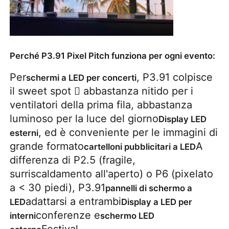
Perché P3.91 Pixel Pitch funziona per ogni evento:
Per
, P3.91 colpisce
schermi a LED per concerti
il sweet spot  abbastanza nitido per i
ventilatori della prima fila, abbastanza
luminoso per la luce del giorno
Display LED
, ed è conveniente per le immagini di
esterni
grande formato
A
cartelloni pubblicitari a LED
differenza di P2.5 (fragile,
surriscaldamento all'aperto) o P6 (pixelato
a < 30 piedi), P3.91
pannelli di schermo a
adattarsi a entrambi
LED
Display a LED per
conferenze e
interni
schermo LED
Festival.