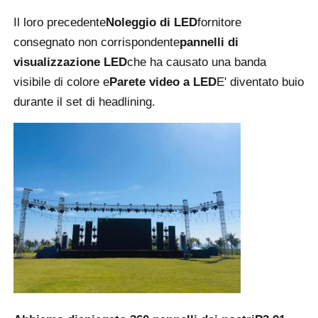
Il loro precedente
Noleggio di LED
fornitore
Schermo LED SMD
consegnato non corrispondente
pannelli di
visualizzazione LED
che ha causato una banda
Displayboard LED esterno
visibile di colore e
Parete video a LED
E' diventato buio
durante il set di headlining.
Cartellone led da esterno