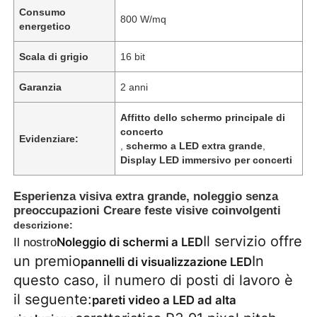
Consumo
800 W/mq
energetico
Scala di grigio
16 bit
Garanzia
2 anni
Affitto dello schermo principale di
concerto
Evidenziare:
,
schermo a LED extra grande
,
Display LED immersivo per concerti
Esperienza visiva extra grande, noleggio senza
preoccupazioni Creare feste visive coinvolgenti
Casa.
descrizione:
Il servizio offre
Noleggio di schermi a LED
Il nostro
un premio
In
pannelli di visualizzazione LED
Prodotti
questo caso, il numero di posti di lavoro è
il seguente:
pareti video a LED ad alta
Video