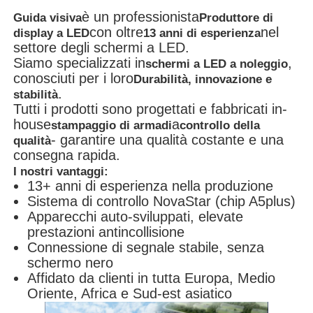
è un professionista
Guida visiva
Produttore di
con oltre
nel
display a LED
13 anni di esperienza
settore degli schermi a LED.
Siamo specializzati in
,
schermi a LED a noleggio
conosciuti per i loro
Durabilità, innovazione e
.
stabilità
Tutti i prodotti sono progettati e fabbricati in-
house
a
stampaggio di armadi
controllo della
- garantire una qualità costante e una
qualità
consegna rapida.
I nostri vantaggi:
13+ anni di esperienza nella produzione
Sistema di controllo NovaStar (chip A5plus)
Apparecchi auto-sviluppati, elevate
prestazioni antincollisione
Connessione di segnale stabile, senza
schermo nero
Affidato da clienti in tutta Europa, Medio
Oriente, Africa e Sud-est asiatico