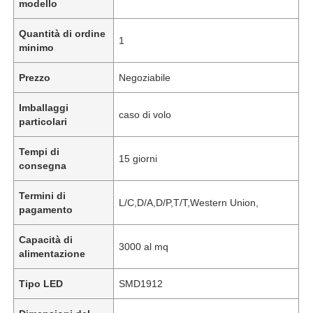
modello
Quantità di ordine
1
minimo
Prezzo
Negoziabile
Imballaggi
caso di volo
particolari
Tempi di
15 giorni
consegna
Termini di
L/C,D/A,D/P,T/T,Western Union,
pagamento
Capacità di
3000 al mq
alimentazione
Tipo LED
SMD1912