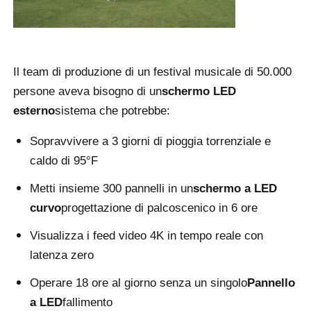
Chiedi un preventivo
Il team di produzione di un festival musicale di 50.000
Display a parete video a LED
persone aveva bisogno di un
schermo LED
esterno
sistema che potrebbe:
Schermata del display LED
Sopravvivere a 3 giorni di pioggia torrenziale e
caldo di 95°F
Schermo di concerto LED
Metti insieme 300 pannelli in un
schermo a LED
curvo
progettazione di palcoscenico in 6 ore
Noleggio di schermi a LED
Visualizza i feed video 4K in tempo reale con
latenza zero
Muro video a LED COB
Operare 18 ore al giorno senza un singolo
Pannello
Display LED trasparente
a LED
fallimento