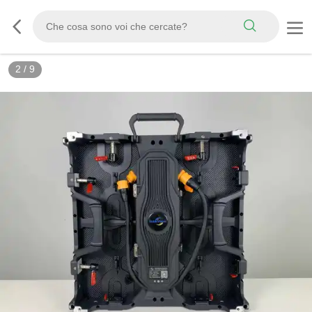
3
/
9