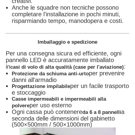
creativi.
Anche le squadre non tecniche possono
completare l'installazione in pochi minuti,
risparmiando tempo, manodopera e costi.
Imballaggio e spedizione
Per una consegna sicura ed efficiente, ogni
pannello LED è accuratamente imballato
in
:
casi di volo di alta qualità (case per l'aviazione)
per prevenire
Protezione da schiuma anti-urto
danni all'armadio
per un facile trasporto
Progettazione impilabile
e stoccaggio
Casse impermeabili e impermeabili alla
per uso esterno
polvere
Ogni cassa può contenere
a
da 6 a 8 pannelli
seconda delle dimensioni del gabinetto
(500×500mm / 500×1000mm)