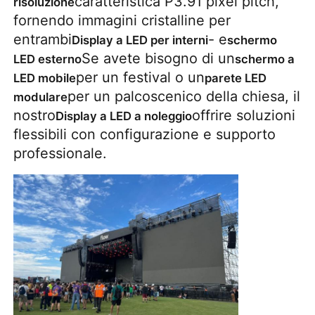
caratteristica P3.91 pixel pitch,
risoluzione
fornendo immagini cristalline per
entrambi
- e
Display a LED per interni
schermo
Spettacolo VR
Se avete bisogno di un
LED esterno
schermo a
per un festival o un
LED mobile
parete LED
Chi Siamo
per un palcoscenico della chiesa, il
modulare
nostro
offrire soluzioni
Display a LED a noleggio
Visita alla fabbrica
flessibili con configurazione e supporto
professionale.
Controllo di qualità
Contattaci
Notizie
Casi