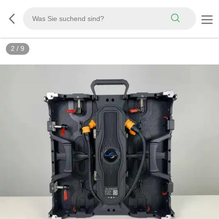
3
/
9