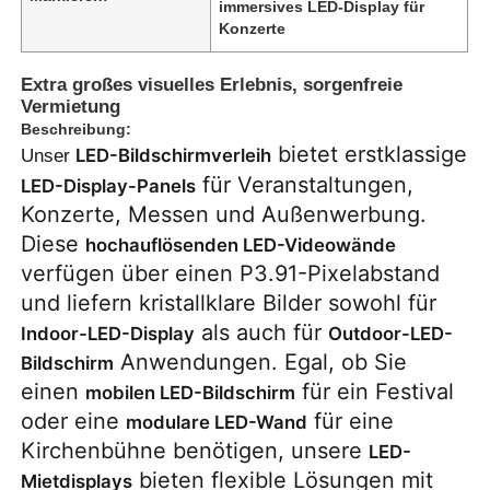
immersives LED-Display für
Konzerte
Extra großes visuelles Erlebnis, sorgenfreie
Vermietung
Beschreibung:
bietet erstklassige
LED-Bildschirmverleih
Unser
für Veranstaltungen,
LED-Display-Panels
Konzerte, Messen und Außenwerbung.
Diese
hochauflösenden LED-Videowände
verfügen über einen P3.91-Pixelabstand
und liefern kristallklare Bilder sowohl für
als auch für
Indoor-LED-Display
Outdoor-LED-
Zu Hause
Anwendungen. Egal, ob Sie
Bildschirm
einen
für ein Festival
mobilen LED-Bildschirm
Produkte
oder eine
für eine
modulare LED-Wand
Kirchenbühne benötigen, unsere
LED-
bieten flexible Lösungen mit
Mietdisplays
Videos