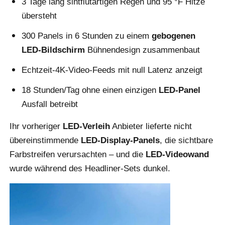
3 Tage lang sintflutartigen Regen und 95 °F Hitze
übersteht
Angebot anfordern
300 Panels in 6 Stunden zu einem
gebogenen
LED-Bildschirm
Bühnendesign zusammenbaut
LED-Videowand-Display
Echtzeit-4K-Video-Feeds mit null Latenz anzeigt
18 Stunden/Tag ohne einen einzigen
LED-Panel
LED -Anzeigebildschirm
Ausfall betreibt
Schirm des Konzert-LED
Ihr vorheriger
LED-Verleih
Anbieter lieferte nicht
übereinstimmende
LED-Display-Panels
, die sichtbare
Vermietung von LED-Bildschirmen
Farbstreifen verursachten – und die
LED-Videowand
wurde während des Headliner-Sets dunkel.
COB -LED -Videowand
Transparentes LED -Display