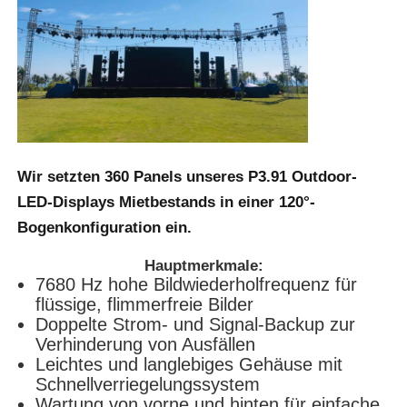
SMD LED-Bildschirm
LED-Anzeigetafel für den Außenbereich
LED-Werbetafel im Freien
Wir setzten 360 Panels unseres
P3.91 Outdoor-
LED-Displays
Mietbestands in einer 120°-
Bogenkonfiguration ein.
Hauptmerkmale:
7680 Hz hohe Bildwiederholfrequenz für
flüssige, flimmerfreie Bilder
Doppelte Strom- und Signal-Backup zur
Verhinderung von Ausfällen
Leichtes und langlebiges Gehäuse mit
Schnellverriegelungssystem
Wartung von vorne und hinten für einfache