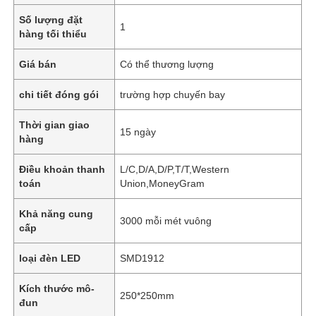
Số lượng đặt
1
hàng tối thiểu
Giá bán
Có thể thương lượng
chi tiết đóng gói
trường hợp chuyến bay
Thời gian giao
15 ngày
hàng
Điều khoản thanh
L/C,D/A,D/P,T/T,Western
toán
Union,MoneyGram
Khả năng cung
3000 mỗi mét vuông
cấp
loại đèn LED
SMD1912
Kích thước mô-
250*250mm
đun