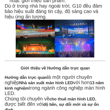
hoặc giới thiệu sản phẩm.
Dù ở trong nhà hay ngoài trời, G10 đều đảm
bảo hiệu suất đáng tin cậy, độ sáng cao và
hiệu ứng ấn tượng.
Giới thiệu về Hướng dẫn trực quan
là một người chuyên
Hướng dẫn trực quan
nghiệp
với hơn
Nhà sản xuất màn hình LED
13 năm
trong ngành công nghiệp màn hình
kinh nghiệm
LED.
Chúng tôi chuyên về
,
cho thuê màn hình LED
được biết đến với
độ bền, sự đổi mới và sự ổn
.
định