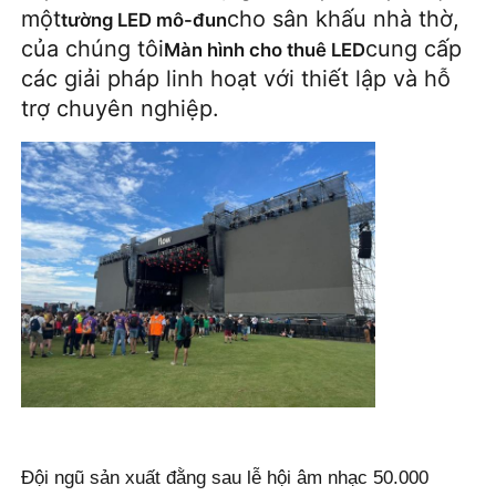
một
cho sân khấu nhà thờ,
tường LED mô-đun
của chúng tôi
cung cấp
Màn hình cho thuê LED
Buổi trình diễn VR
các giải pháp linh hoạt với thiết lập và hỗ
trợ chuyên nghiệp.
Về Chúng Tôi
Tham quan nhà máy
Kiểm soát chất lượng
Liên hệ với chúng tôi
Tin tức
Đội ngũ sản xuất đằng sau lễ hội âm nhạc 50.000
Các trường hợp