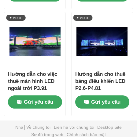
Hướng dẫn cho việc
Hướng dẫn cho thuê
thuê màn hình LED
bảng điều khiển LED
ngoài trời P3.91
P2.6-P4.81
Gửi yêu cầu
Gửi yêu cầu
Nhà
Về chúng tôi
Liên hệ với chúng tôi
Desktop Site
Sơ đồ trang web
Chính sách bảo mật