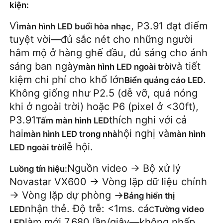
kiện:
Vì
, P3.91 đạt điểm
màn hình LED buổi hòa nhạc
tuyệt vời—đủ sắc nét cho những người
hâm mộ ở hàng ghế đầu, đủ sáng cho ánh
sáng ban ngày
và tiết
màn hình LED ngoài trời
kiệm chi phí cho khổ lớn
.
Biển quảng cáo LED
Không giống như P2.5 (dễ vỡ, quá nóng
khi ở ngoài trời) hoặc P6 (pixel ở <30ft),
P3.91
thích nghi với cả
Tấm màn hình LED
hai
hội nghị và
màn hình LED trong nhà
màn hình
lễ hội.
LED ngoài trời
Nguồn video → Bộ xử lý
Luồng tín hiệu:
Novastar VX600 → Vòng lặp dữ liệu chính
→ Vòng lặp dự phòng →
Bảng hiển thị
nhận thẻ. Độ trễ: <1ms. các
LED
Tường video
làm mới 7.680 lần/giây—không nhấp
LED