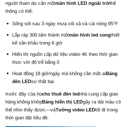
người tham dự cần một
màn hình LED ngoài trời
hệ
thống có thể:
Yêu cầu báo giá
Sống sót sau 3 ngày mưa xối xả và cái nóng 95°F
Màn hình treo tường LED
Lắp ráp 300 tấm thành một
màn hình led cong
thiết
kế sân khấu trong 6 giờ
Màn hình hiển thị LED
Hiển thị nguồn cấp dữ liệu video 4K theo thời gian
thực với độ trễ bằng 0
Màn hình LED cho buổi hòa nhạc
Hoạt động 18 giờ/ngày mà không cần một ai
Bảng
đèn LED
sự thất bại
Thuê màn hình LED sân khấu
trước đây của họ
cho thuê đèn led
nhà cung cấp giao
hàng không khớp
Bảng hiển thị LED
gây ra dải màu có
Tường video LED COB
thể nhìn thấy được—và
Tường video LED
tối đi trong
thời gian đặt tiêu đề.
Màn hình LED trong suốt