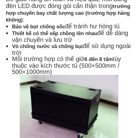
đèn LED được đóng gói cẩn thận trong
trường
hợp chuyến bay chất lượng cao (trường hợp hàng
:
không)
để tránh hư hỏng tủ
Bảo vệ bọt chống sốc
để dễ dàng
Thiết kế có thể xếp chồng lên nhau
vận chuyển và lưu trữ
để sử dụng ngoài
Vỏ chống nước và chống bụi
trời
Mỗi trường hợp có thể giữ
tùy
6 đến 8 tấm
thuộc vào kích thước tủ (500×500mm /
500×1000mm)