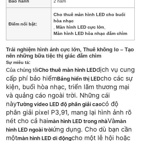
Bảo hành
2 năm
Cho thuê màn hình LED cho buổi
hòa nhạc
Điểm nổi bật:
,
Màn hình LED cực lớn
,
Màn hình LED hòa nhạc đắm chìm
Trải nghiệm hình ảnh cực lớn, Thuê không lo – Tạo
nên những bữa tiệc thị giác đắm chìm
Sự miêu tả:
dịch vụ cung
Cho thuê màn hình LED
Của chúng tôi
cấp phí bảo hiểm
cho các sự
Bảng hiển thị LED
kiện, buổi hòa nhạc, triển lãm thương mại
và quảng cáo ngoài trời. Những cái
Trang chủ
này
có độ
Tường video LED độ phân giải cao
phân giải pixel P3,91, mang lại hình ảnh rõ
Các sản phẩm
nét cho cả hai
Và
màn hình LED trong nhà
màn
ứng dụng. Cho dù bạn cần
hình LED ngoài trời
một
cho một lễ hội hoặc
màn hình LED di động
Video