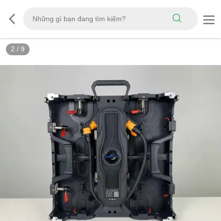
3
/
9