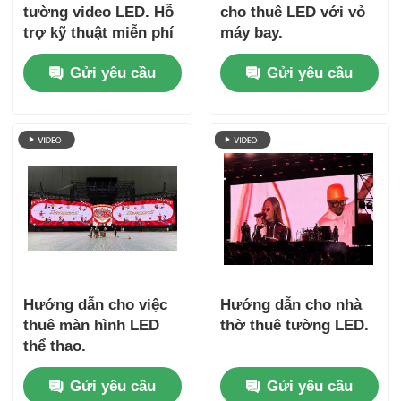
tường video LED. Hỗ
cho thuê LED với vỏ
trợ kỹ thuật miễn phí
máy bay.
& vận chuyển toàn
Gửi yêu cầu
Gửi yêu cầu
cầu
Hướng dẫn cho việc
Hướng dẫn cho nhà
thuê màn hình LED
thờ thuê tường LED.
thể thao.
Gửi yêu cầu
Gửi yêu cầu