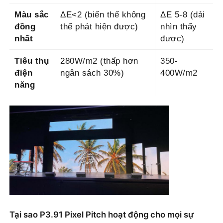
Màu sắc
ΔE<2 (biến thể không
ΔE 5-8 (dải
đồng
thể phát hiện được)
nhìn thấy
nhất
được)
Tiêu thụ
280W/m2 (thấp hơn
350-
điện
ngân sách 30%)
400W/m2
năng
Tại sao P3.91 Pixel Pitch hoạt động cho mọi sự