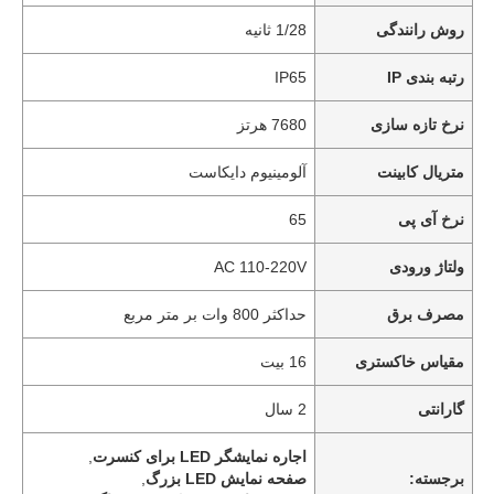
روش رانندگی
1/28 ثانیه
رتبه بندی IP
IP65
نرخ تازه سازی
7680 هرتز
متریال کابینت
آلومینیوم دایکاست
نرخ آی پی
65
ولتاژ ورودی
AC 110-220V
مصرف برق
حداکثر 800 وات بر متر مربع
مقیاس خاکستری
16 بیت
گارانتی
2 سال
اجاره نمایشگر LED برای کنسرت
,
برجسته:
صفحه نمایش LED بزرگ
,