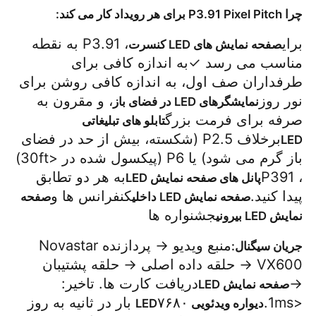
چرا P3.91 Pixel Pitch برای هر رویداد کار می کند:
برای
، P3.91 به نقطه
صفحه نمایش های LED کنسرت
مناسب می رسد ✓به اندازه کافی برای
طرفداران صف اول، به اندازه کافی روشن برای
نور روز
، و مقرون به
نمایشگرهای LED در فضای باز
صرفه برای فرمت بزرگ
تابلو های تبلیغاتی
برخلاف P2.5 (شکسته، بیش از حد در فضای
LED
باز گرم می شود) یا P6 (پیکسول شده در <30ft)
، P391
به هر دو تطابق
پانل های صفحه نمایش LED
پیدا کنید.
کنفرانس ها و
صفحه نمایش LED داخلی
صفحه
جشنواره ها
نمایش LED بیرونی
منبع ویدیو → پردازنده Novastar
جریان سیگنال:
VX600 → حلقه داده اصلی → حلقه پشتیبان
→
دریافت کارت ها. تاخیر:
صفحه نمایش LED
<1ms.
۷۶۸۰ بار در ثانیه به روز
دیواره ویدئویی LED