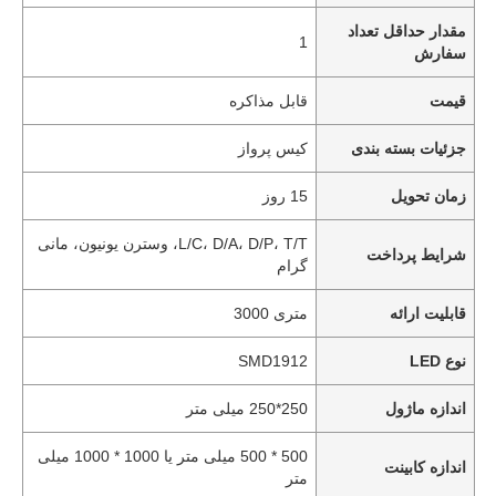
مقدار حداقل تعداد
1
سفارش
قیمت
قابل مذاکره
جزئیات بسته بندی
کیس پرواز
زمان تحویل
15 روز
L/C، D/A، D/P، T/T، وسترن یونیون، مانی
شرایط پرداخت
گرام
قابلیت ارائه
متری 3000
نوع LED
SMD1912
اندازه ماژول
250*250 میلی متر
500 * 500 میلی متر یا 1000 * 1000 میلی
اندازه کابینت
متر