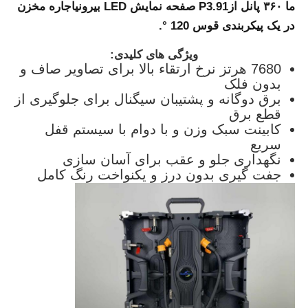
ما ۳۶۰ پانل از
P3.91 صفحه نمایش LED بیرونی
اجاره مخزن
در یک پیکربندی قوس 120 °.
صفحه نمایش LED SMD
ویژگی های کلیدی:
7680 هرتز نرخ ارتقاء بالا برای تصاویر صاف و
صفحه نمایش LED بیرونی
بدون فلک
برق دوگانه و پشتیبان سیگنال برای جلوگیری از
قطع برق
بیلبورد LED در فضای باز
کابینت سبک وزن و با دوام با سیستم قفل
سریع
نگهداری جلو و عقب برای آسان سازی
جفت گیری بدون درز و یکنواخت رنگ کامل