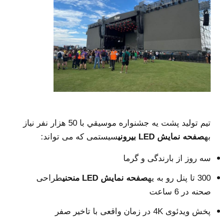
نمایش VR
درباره ما
بازدید از کارخانه
کنترل کیفیت
تيم توليد پشت يه جشنواره موسيقي با 50 هزار نفر نياز
به
صفحه نمایش LED بیرونی
سیستمی که می تواند:
با ما تماس بگیرید
سه روز از بارندگی و گرما
300 تا پنل رو به يه
صفحه نمایش LED منحنی
طراحی
اخبار
صحنه در 6 ساعت
پخش ویدئوی 4K در زمان واقعی با تاخیر صفر
موارد