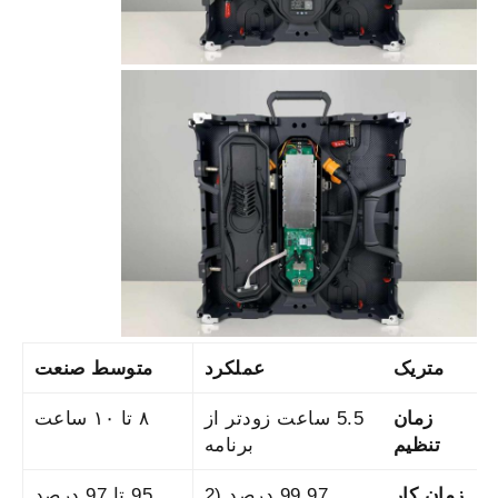
متریک
عملکرد
متوسط صنعت
زمان
5.5 ساعت زودتر از
۸ تا ۱۰ ساعت
تنظیم
برنامه
زمان کار
99.97 درصد (2
95 تا 97 درصد