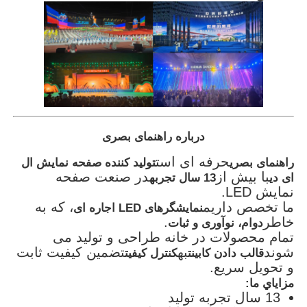
درباره راهنمای بصری
حرفه ای است
راهنمای بصری
تولید کننده صفحه نمایش ال
با بیش از
در صنعت صفحه
ای دی
13 سال تجربه
نمایش LED.
ما تخصص داریم
، که به
نمایشگرهای LED اجاره ای
خاطر
.
دوام، نوآوری و ثبات
تمام محصولات در خانه طراحی و تولید می
شوند
به
تضمین کیفیت ثابت
قالب دادن کابینت
کنترل کیفیت
و تحویل سریع.
مزاياي ما:
13 سال تجربه توليد