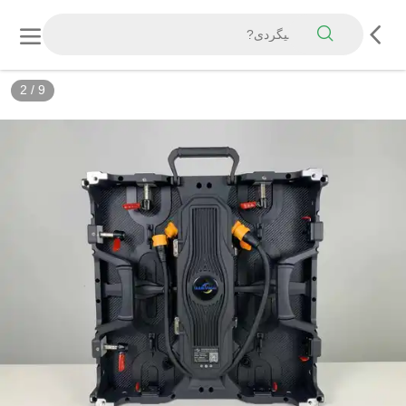
3
/
9