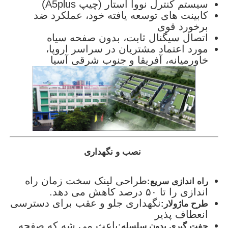
سیستم کنترل نووا استار (چیپ A5plus)
کابینت های توسعه یافته خود، عملکرد ضد
برخورد قوی
اتصال سيگنال ثابت، بدون صفحه سياه
مورد اعتماد مشتریان در سراسر اروپا،
خاورمیانه، آفریقا و جنوب شرقی آسیا
نصب و نگهداری
طراحی لینک سخت زمان راه
راه اندازی سریع:
اندازی را تا ۵۰ درصد کاهش می دهد.
نگهداری جلو و عقب برای دسترسی
طرح ماژولار:
انعطاف پذیر
باعث می شه که صفحه
جفت گیری بدون سلسله: