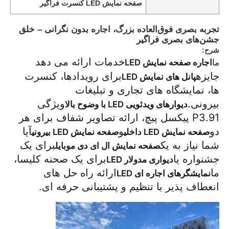
صفحه نمایش LED کنسرت فراگیر
تجربه بصری فوق‌العاده بزرگ، اجاره بدون نگرانی – خلق
جشن‌های بصری فراگیر
شرح:
خدمات ارائه می دهد
اجاره صفحه نمایش LED
ما
جایزه
برای رویدادها، کنسرت
پانل های نمایش LED
ها، نمایشگاه های تجاری و تبلیغات
بیرونی.
ویژگی
دیوارهای ویدئویی LED با وضوح بالا
P3.91 پیکسل پیچ، ارائه تصاویر شفاف برای هر
دو
و
آیا
صفحه نمایش LED داخلی
صفحه نمایش LED بیرونی
شما نیاز به یک
برای یک
صفحه نمایش ال ای دی موبایل
جشنواره یا
برای یک صحنه کلیسا،
دیواری مدولار LED
خانه
ما
ارائه راه حل های
نمایشگرهای اجاره ای LED
انعطاف پذیر با تنظیم و پشتیبانی حرفه ای.
محصولات
ویدیو