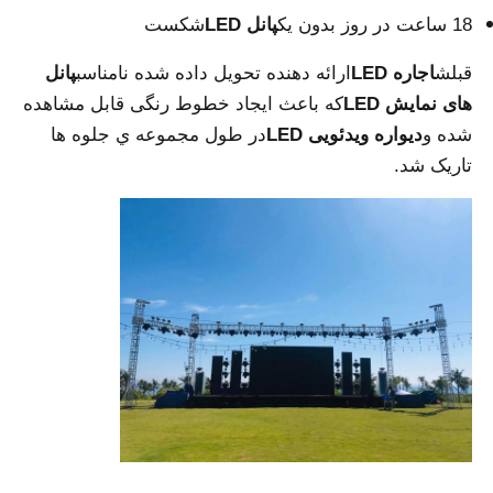
18 ساعت در روز بدون یک
پانل LED
شکست
درخواست قیمت
قبلش
اجاره LED
ارائه دهنده تحویل داده شده نامناسب
پانل
های نمایش LED
که باعث ایجاد خطوط رنگی قابل مشاهده
نمایشگر LED ویدیو وال
شده و
دیواره ویدئویی LED
در طول مجموعه ي جلوه ها
تاريک شد.
صفحه نمایش LED
صفحه نمایش کنسرت LED
اجاره صفحه نمایش LED
دیوار ویدیویی LED COB
نمایشگر LED شفاف