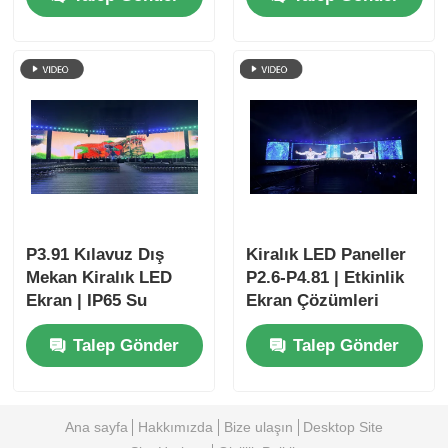
P3.91 Kılavuz Dış
Kiralık LED Paneller
Mekan Kiralık LED
P2.6-P4.81 | Etkinlik
Ekran | IP65 Su
Ekran Çözümleri
Geçirmez Video
Talep Gönder
Talep Gönder
Duvarı
Ana sayfa
Hakkımızda
Bize ulaşın
Desktop Site