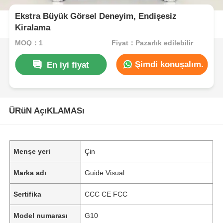
Ekstra Büyük Görsel Deneyim, Endişesiz
Kiralama
MOQ：1
Fiyat：Pazarlık edilebilir
Şimdi konuşalım.
En iyi fiyat
ÜRüN AçıKLAMASı
Menşe yeri
Çin
Marka adı
Guide Visual
Sertifika
CCC CE FCC
Model numarası
G10