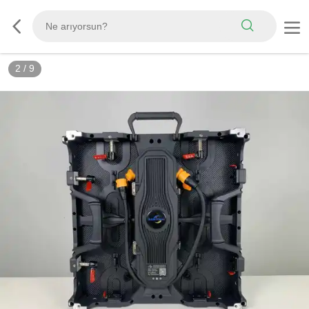
3
/
9