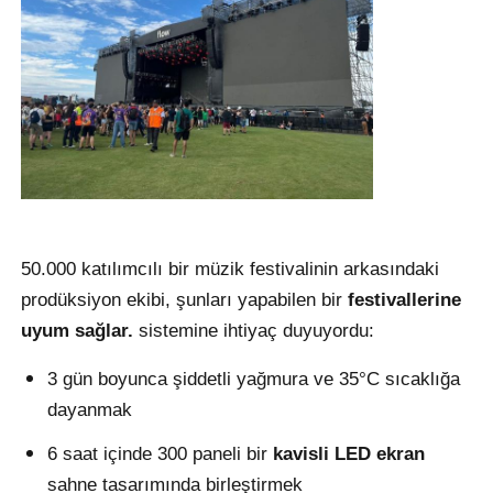
VR Gösterisi
Hakkımızda
Fabrika turu
50.000 katılımcılı bir müzik festivalinin arkasındaki
Kalite kontrolü
prodüksiyon ekibi, şunları yapabilen bir
festivallerine
uyum sağlar.
sistemine ihtiyaç duyuyordu:
Bize Ulaşın
3 gün boyunca şiddetli yağmura ve 35°C sıcaklığa
dayanmak
Haberler
6 saat içinde 300 paneli bir
kavisli LED ekran
Durumlar
sahne tasarımında birleştirmek