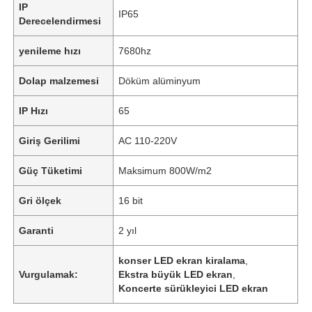
IP
IP65
Derecelendirmesi
yenileme hızı
7680hz
Dolap malzemesi
Döküm alüminyum
IP Hızı
65
Giriş Gerilimi
AC 110-220V
Güç Tüketimi
Maksimum 800W/m2
Gri ölçek
16 bit
Garanti
2 yıl
konser LED ekran kiralama
,
Vurgulamak:
Ekstra büyük LED ekran
,
Koncerte sürükleyici LED ekran