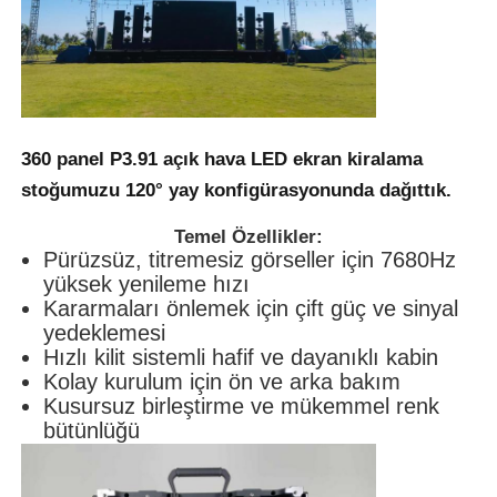
SMD LED Ekran
Dış LED Ekran Tablosu
360 panel
P3.91 açık hava LED ekran
kiralama
stoğumuzu 120° yay konfigürasyonunda dağıttık.
Dış mekan led reklam panosu
Temel Özellikler:
Pürüzsüz, titremesiz görseller için 7680Hz
yüksek yenileme hızı
Kararmaları önlemek için çift güç ve sinyal
yedeklemesi
Hızlı kilit sistemli hafif ve dayanıklı kabin
Kolay kurulum için ön ve arka bakım
Kusursuz birleştirme ve mükemmel renk
bütünlüğü