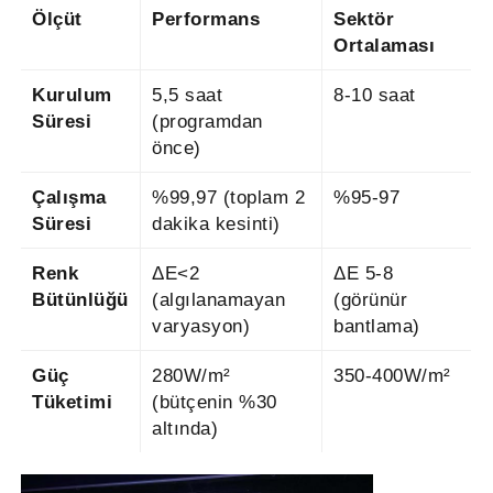
Ölçüt
Performans
Sektör
Ortalaması
Kurulum
5,5 saat
8-10 saat
Süresi
(programdan
önce)
Çalışma
%99,97 (toplam 2
%95-97
Süresi
dakika kesinti)
Renk
ΔE<2
ΔE 5-8
Bütünlüğü
(algılanamayan
(görünür
varyasyon)
bantlama)
Güç
280W/m²
350-400W/m²
Tüketimi
(bütçenin %30
altında)