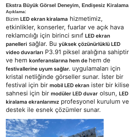
Ekstra Büyük Görsel Deneyim, Endişesiz Kiralama
Açıklama:
hizmetimiz,
LED ekran kiralama
Bizim
etkinlikler, konserler, fuarlar ve açık hava
reklamcılığı için birinci sınıf
LED ekran
sağlar. Bu
panelleri
yüksek çözünürlüklü LED
P3.91 piksel aralığına sahiptir
video duvarları
ve hem
hem de
konferanslarına hem de
uygulamaları için
festivallerine uyum sağlar.
kristal netliğinde görseller sunar. İster bir
festival için bir
ister bir kilise
mobil LED ekran
sahnesi için bir
olsun,
modüler LED duvar
LED
Ana Sayfa
profesyonel kurulum ve
kiralama ekranlarımız
destek ile esnek çözümler sunar.
Ürünler
Videolar