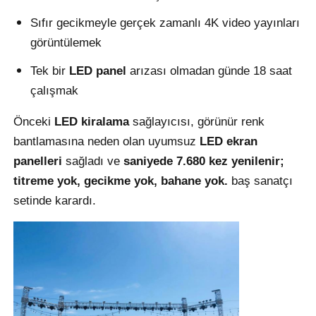
Sıfır gecikmeyle gerçek zamanlı 4K video yayınları
Bir İndirim İste
görüntülemek
Tek bir
LED panel
arızası olmadan günde 18 saat
LED Video Duvar Ekranı
çalışmak
Önceki
LED kiralama
sağlayıcısı, görünür renk
LED ekran ekranı
bantlamasına neden olan uyumsuz
LED ekran
panelleri
sağladı ve
saniyede 7.680 kez yenilenir;
konser led ekranı
titreme yok, gecikme yok, bahane yok.
baş sanatçı
setinde karardı.
Sahne LED ekran kiralama
Cob LED video duvarı
Şeffaf LED ekran