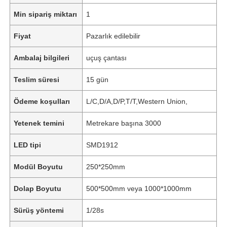
Min sipariş miktarı
1
Fiyat
Pazarlık edilebilir
Ambalaj bilgileri
uçuş çantası
Teslim süresi
15 gün
Ödeme koşulları
L/C,D/A,D/P,T/T,Western Union,
Yetenek temini
Metrekare başına 3000
LED tipi
SMD1912
Modül Boyutu
250*250mm
Dolap Boyutu
500*500mm veya 1000*1000mm
Sürüş yöntemi
1/28s