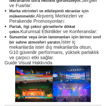
Sergiler
tekrarlarını ultra netlikte görüntüleyin.
ve Fuarlar:
Marka vitrinleri ve etkileşimli ekranlar için
Alışveriş Merkezleri ve
mükemmeldir.
Perakende Promosyonları:
Parlak, ilgi çekici görsellerle dikkat
Kurumsal Etkinlikler ve Konferanslar:
çekin.
Sunumlar veya ürün lansmanları için birinci sınıf
İster iç
bir sahne atmosferi yaratın.
mekanlarda ister dış mekanlarda olsun,
G10 güvenilir performans, yüksek parlaklık
ve çarpıcı etki sağlar.
Guide Visual Hakkında