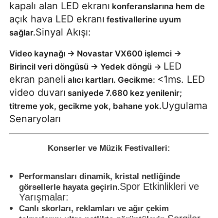
kapalı alan LED ekranı
konferanslarına hem de
açık hava LED ekranı
festivallerine uyum
Sinyal Akışı:
sağlar.
Video kaynağı → Novastar VX600 işlemci →
LED
Birincil veri döngüsü → Yedek döngü →
ekran paneli
<1ms. LED
alıcı kartları. Gecikme:
video duvarı
saniyede 7.680 kez yenilenir;
Uygulama
titreme yok, gecikme yok, bahane yok.
Senaryoları
Konserler ve Müzik Festivalleri:
Performansları dinamik, kristal netliğinde
Spor Etkinlikleri ve
görsellerle hayata geçirin.
Yarışmalar:
Canlı skorları, reklamları ve ağır çekim