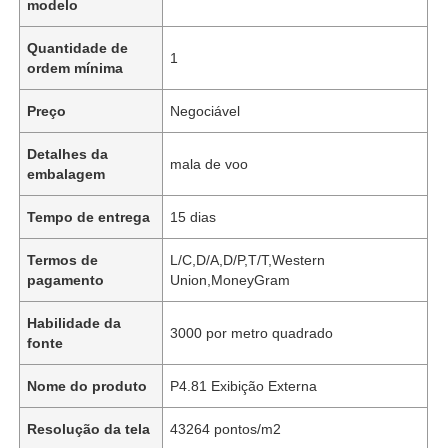
modelo
Quantidade de
1
ordem mínima
Preço
Negociável
Detalhes da
mala de voo
embalagem
Tempo de entrega
15 dias
Termos de
L/C,D/A,D/P,T/T,Western
pagamento
Union,MoneyGram
Habilidade da
3000 por metro quadrado
fonte
Nome do produto
P4.81 Exibição Externa
Resolução da tela
43264 pontos/m2