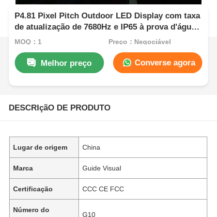
P4.81 Pixel Pitch Outdoor LED Display com taxa
de atualização de 7680Hz e IP65 à prova d'água
para aluguel e eventos
MOQ：1
Preço：Negociável
Converse agora
Melhor preço
DESCRIçãO DE PRODUTO
Lugar de origem
China
Marca
Guide Visual
Certificação
CCC CE FCC
Número do
G10