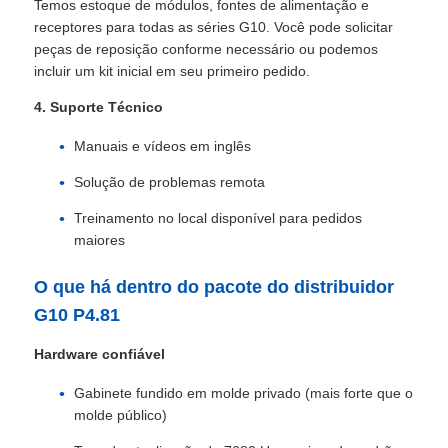
Temos estoque de módulos, fontes de alimentação e
receptores para todas as séries G10. Você pode solicitar
peças de reposição conforme necessário ou podemos
Solicitar Orçamento
incluir um kit inicial em seu primeiro pedido.
4. Suporte Técnico
Vídeo Wall Display de LED
Manuais e vídeos em inglês
Tela da tela LED
Solução de problemas remota
Treinamento no local disponível para pedidos
maiores
Tela do diodo emissor de luz do concerto
O que há dentro do pacote do distribuidor
Aluguer de ecrãs de LED
G10 P4.81
Hardware confiável
Parede de vídeo led de cobra
Gabinete fundido em molde privado (mais forte que o
molde público)
Exibição de LED transparente