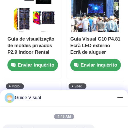
Guia de visualização
Guia Visual G10 P4.81
de moldes privados
Ecrã LED externo
P2.9 Indoor Rental
Ecrã de aluguer
LED Display versus
durável e rentável
Enviar inquérito
Enviar inquérito
moldes públicos,
para distribuidores
armário mais forte
anti-colisão
Guide Visual
4:49 AM