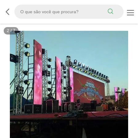
2
/
7