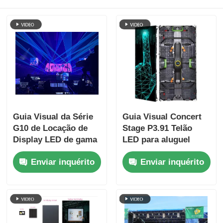
Guia Visual da Série
Guia Visual Concert
G10 de Locação de
Stage P3.91 Telão
Display LED de gama
LED para aluguel
completa P2.6 a
interno para
Enviar inquérito
Enviar inquérito
P4.81, Armários
passeios, Quick Lock
intercambiáveis
Dual Backup