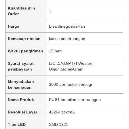
Kuantitas min
1
Order
Harga
Bisa dinegosiasikan
Kemasan rincian
kasus penerbangan
Waktu pengiriman
15 hari
Syarat-syarat
L/C,D/A,D/P,T/T,Western
pembayaran
Union,MoneyGram
Menyediakan
3000 per meter persegi
kemampuan
Nama Produk
P4.81 tampilan luar ruangan
Resolusi Layar
43264 titik/m2
Tipe LED
SMD 1921