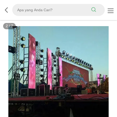
2
/
7