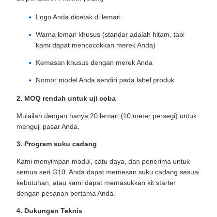
Logo Anda dicetak di lemari
Pertunjukan VR
Warna lemari khusus (standar adalah hitam, tapi
kami dapat mencocokkan merek Anda)
Tentang Kami
Kemasan khusus dengan merek Anda
Nomor model Anda sendiri pada label produk
Tur Pabrik
2. MOQ rendah untuk uji coba
Mulailah dengan hanya 20 lemari (10 meter persegi) untuk
Kontrol kualitas
menguji pasar Anda.
3. Program suku cadang
Hubungi Kami
Kami menyimpan modul, catu daya, dan penerima untuk
semua seri G10. Anda dapat memesan suku cadang sesuai
Berita
kebutuhan, atau kami dapat memasukkan kit starter
dengan pesanan pertama Anda.
4. Dukungan Teknis
Kasus