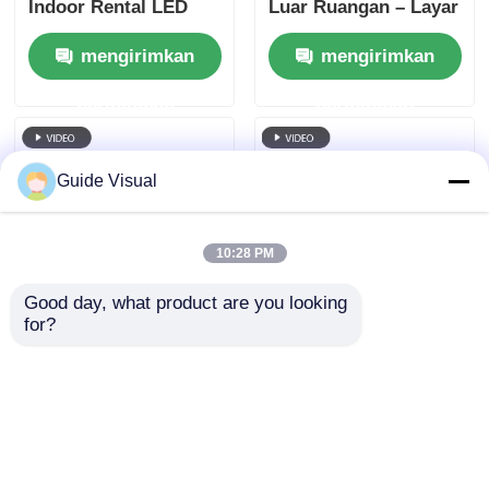
Indoor Rental LED
Luar Ruangan – Layar
Display vs Public
Sewa Tahan Lama &
mengirimkan
mengirimkan
Mold, Cabinet Anti-
Hemat Biaya untuk
Collision yang Lebih
Distributor
permintaan
permintaan
Kuat
Guide Visual
10:28 PM
Good day, what product are you looking 
for?
Panduan Visual G10
Panduan Visual G10
P4.81 Layar LED
P3.91 Indoor LED
Penyewaan Luar
Display ️ Ultra-
Ruangan Solusi
Smooth 7680Hz
mengirimkan
mengirimkan
hemat biaya dengan
Performance dengan
Desain Kabinet
Instalasi Cepat
permintaan
permintaan