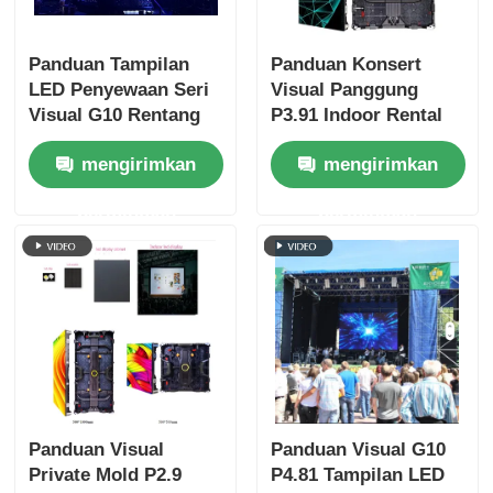
Panduan Tampilan
Panduan Konsert
LED Penyewaan Seri
Visual Panggung
Visual G10 Rentang
P3.91 Indoor Rental
Lengkap P2.6 hingga
LED Display untuk
mengirimkan
mengirimkan
P4.81, Lemari yang
Tur, Quick Lock Dual
Dapat Dipertukarkan
Backup
permintaan
permintaan
Panduan Visual
Panduan Visual G10
Private Mold P2.9
P4.81 Tampilan LED