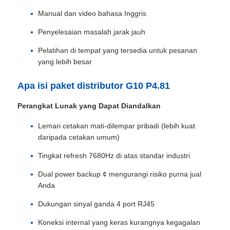
Manual dan video bahasa Inggris
Minta Penawaran Harga
Penyelesaian masalah jarak jauh
Pelatihan di tempat yang tersedia untuk pesanan
Tampilan Dinding Video LED
yang lebih besar
Apa isi paket distributor G10 P4.81
Layar layar LED
Perangkat Lunak yang Dapat Diandalkan
layar dipimpin konser
Lemari cetakan mati-dilempar pribadi (lebih kuat
daripada cetakan umum)
Tingkat refresh 7680Hz di atas standar industri
Sewa layar LED panggung
Dual power backup ¢ mengurangi risiko purna jual
Anda
Dinding video LED COB
Dukungan sinyal ganda 4 port RJ45
Tampilan LED transparan
Koneksi internal yang keras kurangnya kegagalan