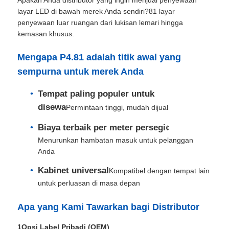
layar LED di bawah merek Anda sendiri?81 layar
penyewaan luar ruangan dari lukisan lemari hingga
kemasan khusus.
Mengapa P4.81 adalah titik awal yang
sempurna untuk merek Anda
Tempat paling populer untuk
disewa
Permintaan tinggi, mudah dijual
Biaya terbaik per meter persegi
¢
Menurunkan hambatan masuk untuk pelanggan
Anda
Rumah
Kabinet universal
Kompatibel dengan tempat lain
untuk perluasan di masa depan
Produk
Apa yang Kami Tawarkan bagi Distributor
Video
1Opsi Label Pribadi (OEM)