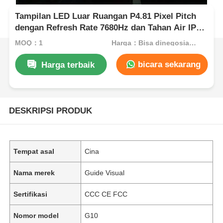
Tampilan LED Luar Ruangan P4.81 Pixel Pitch
dengan Refresh Rate 7680Hz dan Tahan Air IP65
untuk Penyewaan dan Acara
MOQ：1
Harga：Bisa dinegosiasikan
bicara sekarang
Harga terbaik
DESKRIPSI PRODUK
Tempat asal
Cina
Nama merek
Guide Visual
Sertifikasi
CCC CE FCC
Nomor model
G10