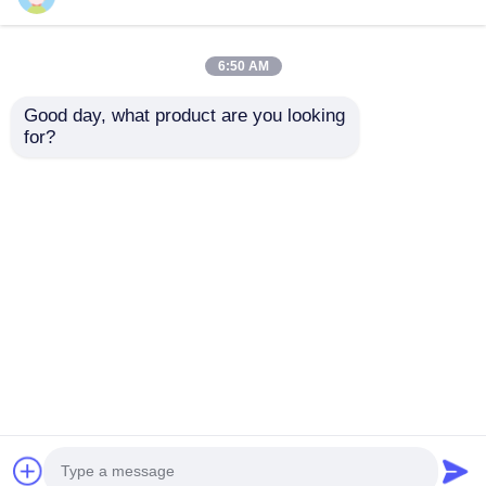
6:50 AM
Good day, what product are you looking 
for?
7680Hzリフレッシュ
ガイド ビジュアル GS
レート IP65 防水LED
シリーズ P4.81 外部レ
ビデオウォール プロフ
ンタル LED ディスプ
ェッショナルイベント
レイ エントリーレベル
お問い合わせを送信
お問い合わせを送信
用 鋳型アルミキャビネ
レンタル 5000nit IP65
ット
7680Hz CE
ホーム
企業情報
お問い合わせ
Desktop Site
地図
プライバシーポリシー規約
品質
LED ビデオウォールディスプレイ
中国工
場.Copyright © 2026 Shenzhen Guide Technology