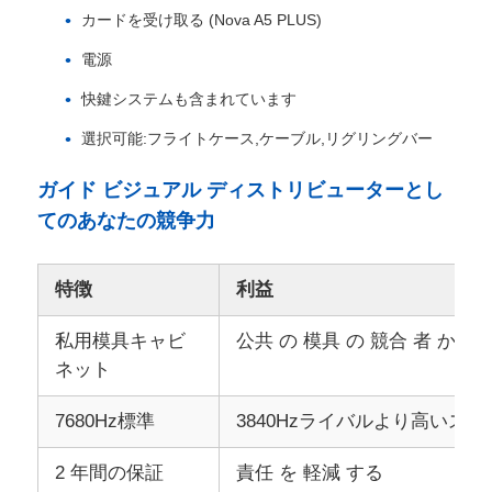
カードを受け取る (Nova A5 PLUS)
電源
快鍵システムも含まれています
選択可能:フライトケース,ケーブル,リグリングバー
ガイド ビジュアル ディストリビューターとし
てのあなたの競争力
特徴
利益
私用模具キャビ
公共 の 模具 の 競合 者 から 
ネット
7680Hz標準
3840Hzライバルより高いスペ
2 年間の保証
責任 を 軽減 する