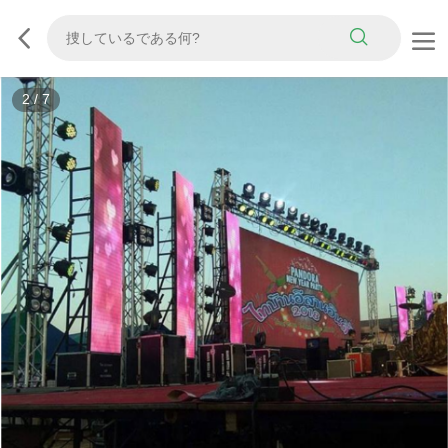
2
/
7