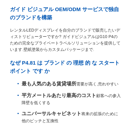
ガイド ビジュアル OEM/ODM サービスで独自
のブランドを構築
レンタルLEDディスプレイを自分のブランドで販売したいデ
ィストリビューターですか? ガイドビジュアルはG10 P4の
ための完全なプライベートラベルソリューションを提供して
います.壁紙塗装からカスタムパッケージまで.
なぜ P4.81 は ブランド の 理想 的 な スタート
ポイント です か
最も人気のある賃貸場所
需要が高く,売れやすい
ホーム
平方メートルあたり最高のコスト
顧客への参入
障壁を低くする
製品
ユニバーサルキャビネット
将来の拡張のために
他のピッチと互換性
動画