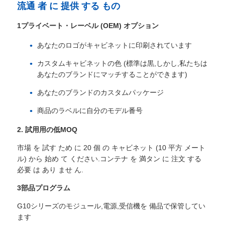
流通 者 に 提供 する もの
1プライベート・レーベル (OEM) オプション
VRショー
あなたのロゴがキャビネットに印刷されています
私たちについて
カスタムキャビネットの色 (標準は黒,しかし,私たちは
あなたのブランドにマッチすることができます)
工場見学
あなたのブランドのカスタムパッケージ
商品のラベルに自分のモデル番号
品質管理
2. 試用用の低MOQ
市場 を 試す ため に 20 個 の キャビネット (10 平方 メート
お問い合わせ
ル) から 始め て ください.コンテナ を 満タン に 注文 する
必要 は あり ませ ん.
ニュース
3部品プログラム
G10シリーズのモジュール,電源,受信機を 備品で保管してい
ます
ケース