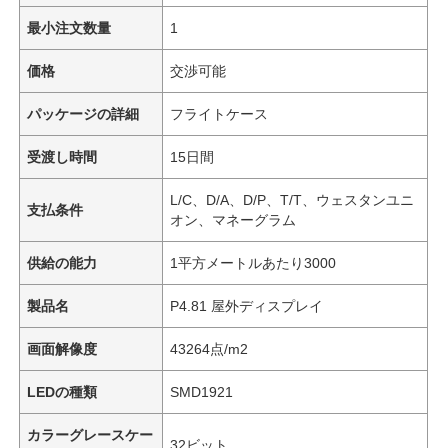
最小注文数量
1
価格
交渉可能
パッケージの詳細
フライトケース
受渡し時間
15日間
L/C、D/A、D/P、T/T、ウェスタンユニ
支払条件
オン、マネーグラム
供給の能力
1平方メートルあたり3000
製品名
P4.81 屋外ディスプレイ
画面解像度
43264点/m2
LEDの種類
SMD1921
カラーグレースケー
32ビット