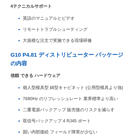
4テクニカルサポート
引金 を 求め て ください
英語のマニュアルとビデオ
リモートトラブルシューティング
LED ビデオウォールディスプレイ
大規模な注文で実施できる現場研修
G10 P4.81 ディストリビューター パッケージ
LEDディスプレイ画面
の内容
コンサートLEDスクリーン
信頼 できる ハードウェア
個人型模具型 鋳型キャビネット (公用型模具より強)
ステージLEDスクリーンレンタル
7680Hz のリフレッシュレート 業界標準より高い
二重電源バックアップ 販売後のリスクを減らす
コブLEDビデオ壁
双信号バックアップ 4 RJ45 ポート
固い内部接続 フィールド障害が少ない
透明なLEDディスプレイ