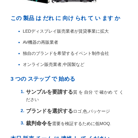
この 製品 は だれ に 向け られ て い ます か
LEDディスプレイ販売業者が賃貸事業に拡大
AV機器の再販業者
独自のブランドを希望するイベント制作会社
オンライン販売業者,中国製など
3 つの ステップ で 始める
サンプルを要請する
質 を 自分 で 確かめ て く
ださい
ブランドを選択する
ロゴ,色,パッケージ
裁判命令を
需要を検証するために低MOQ.