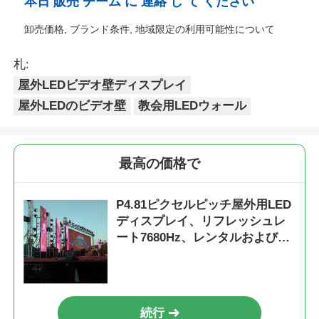
本日 販売 チーム に 連絡 し て ください
卸売価格, ブランド条件, 地域限定の利用可能性について
札:
屋外LEDビデオ壁ディスプレイ
屋外LEDのビデオ壁
教会用LEDウォール
最高の価格で
P4.81ピクセルピッチ屋外用LED
ディスプレイ、リフレッシュレ
ート7680Hz、レンタルおよびイ
ベント向けIP65防水
続行