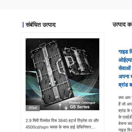
उत्पाद का
संबंधित उत्पाद
गाइड 
ओईएम
सेवाओं
अपना 
ब्रांड ब
क्या आप
हैं जो अप
वीडियो
ब्रांड के
के एलईडी 
2.9 मिमी पिक्सेल पिच 3840 हर्ट्ज रिफ्रेश दर और
बेचना चाह
4500cd/sqm चमक के साथ हाई डेफिनिशन
गाइड वि