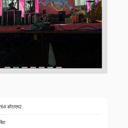
64 डॉट/एम2
बिट