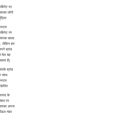
ैबिनेट पर
आपका लोगो
ुद्रित
कस्टम
ैबिनेट रंग
(मानक काला
ै, लेकिन हम
पने ब्रांड
े मेल खा
कता है)
पके ब्रांड
े साथ
कस्टम
ैकेजिंग
त्पाद के
ेबल पर
आपका अपना
ॉडल नंबर