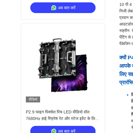
P2.9 इनडोर एलईडी वीडियो वॉल
10 पी 4 क
अब बात करें
निजी ले
प्रदान 
आउटडोर 
स्क्रीन ️ 
पेंटिंग स
पैकेजिंग
क्यों 
आपके ब
लिए स
प्रारंभि
क
वीडियो
ल
ल
P2.9 फाइन पिक्सेल पिच LED वीडियो वॉल
7680Hz हाई रिफ्रेश रेट और स्टेज इवेंट के लिए
म
डुअल पावर और सिग्नल बैकअप के साथ
स
अब बात करें