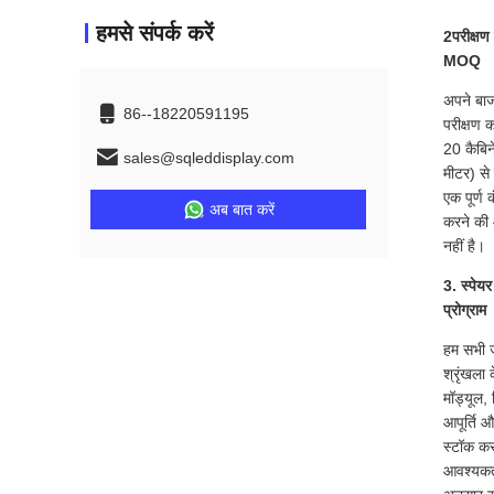
हमसे संपर्क करें
2परीक्षण
MOQ
अपने बा
86--18220591195
परीक्षण 
20 कैबिन
sales@sqleddisplay.com
मीटर) से 
एक पूर्ण 
अब बात करें
करने की
नहीं है।
3. स्पेयर 
प्रोग्राम
हम सभी 
श्रृंखला 
मॉड्यूल,
आपूर्ति 
स्टॉक कर
आवश्यकत