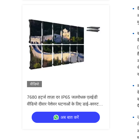
क
म
क
ह
अ
स
स
वीडियो
आ
क
7680 हर्ट्ज ताज़ा दर IP65 जलरोधक एलईडी
वीडियो दीवार पेशेवर घटनाओं के लिए डाई-कास्ट
प
एल्यूमीनियम कैबिनेट के साथ
उ
अब बात करें
ल
म