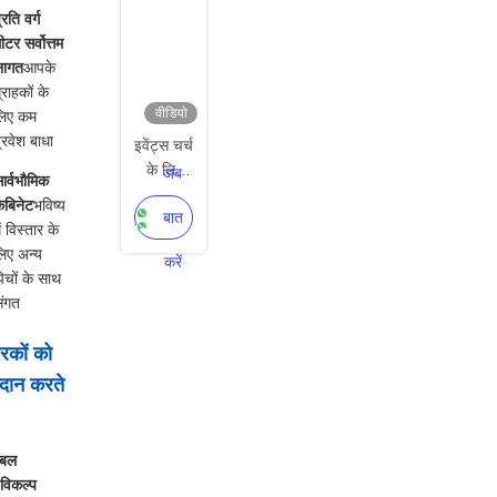
्रति वर्ग
ीटर सर्वोत्तम
लागत
आपके
्राहकों के
वीडियो
लिए कम
्रवेश बाधा
इवेंट्स चर्च
के लिए
अब
ार्वभौमिक
लाइटवेट
ैबिनेट
भविष्य
बात
विशाल
ें विस्तार के
एलईडी
िए अन्य
करें
वीडियो
िचों के साथ
वॉल
ंगत
डिस्प्ले
स्क्रीन
रकों को
500x1000mm
रदान करते
ेबल
विकल्प