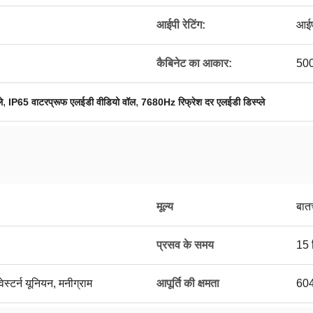
आईपी ​​रेटिंग:
आई
कैबिनेट का आकार:
500
,
,
े
IP65 वाटरप्रूफ एलईडी वीडियो वॉल
7680Hz रिफ्रेश दर एलईडी डिस्प्ले
मूल्य
बात
प्रसव के समय
15 
ेस्टर्न यूनियन, मनीग्राम
आपूर्ति की क्षमता
60