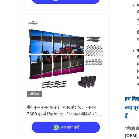
प
म
ग
प
स
क
म
ल
प
स
वीडियो
हम वित
पी4 फुल कलर एलईडी आउटडोर रेंटल स्क्रीन
क्या प्
7680 हर्ट्ज रिफ्रेश रेट और एचडी वीडियो वॉल
हैं
डिस्प्ले के लिए आईपी 65 वाटरप्रूफ के साथ
अब बात करें
1निजी ल
(OEM) 