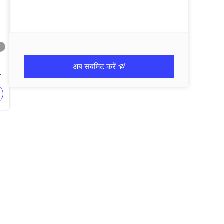
ो
अब सबमिट करें
िक
के