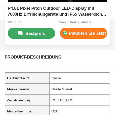
P4.81 Pixel Pitch Outdoor LED-Display mit
7680Hz Erfrischungsrate und IP65 Wasserdicht
für Miete und Veranstaltungen
MOQ：1
Preis：Verhandelbar
Plaudern Sie Jetzt
Bestpreis
PRODUKT-BESCHREIBUNG
Herkunftsort
China
Markenname
Guide Visual
Zertifizierung
CCC CE FCC
Modellnummer
G10