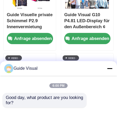
Guide Visuelle private
Guide Visual G10
Schimmel P2.9
P4.81 LED-Display für
Innenvermietung
den Außenbereich ¢
LED-Display vs.
Langlebiger und
Anfrage absenden
Anfrage absenden
öffentliche Schimmel,
kostengünstiger
stärkere Schranke
Mietbildschirm für
Anti-Kollision
Händler
Guide Visual
6:00 PM
Good day, what product are you looking 
for?
Guide Visual G10
Guide Visual G10
P4.81
P3.91 Indoor-LED-