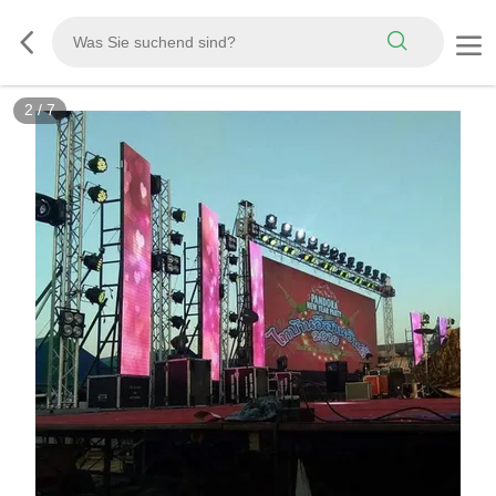
2
/
7