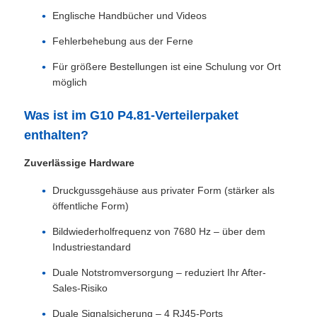
Englische Handbücher und Videos
Angebot anfordern
Fehlerbehebung aus der Ferne
Für größere Bestellungen ist eine Schulung vor Ort
LED-Videowand-Display
möglich
Was ist im G10 P4.81-Verteilerpaket
LED -Anzeigebildschirm
enthalten?
Zuverlässige Hardware
Schirm des Konzert-LED
Druckgussgehäuse aus privater Form (stärker als
öffentliche Form)
Vermietung von LED-Bildschirmen
Bildwiederholfrequenz von 7680 Hz – über dem
Industriestandard
COB -LED -Videowand
Duale Notstromversorgung – reduziert Ihr After-
Sales-Risiko
Transparentes LED -Display
Duale Signalsicherung – 4 RJ45-Ports