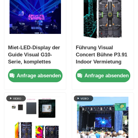
Miet-LED-Display der
Führung Visual
Guide Visual G10-
Concert Bühne P3.91
Serie, komplettes
Indoor Vermietung
Sortiment P2.6 bis
LED-Display für
Anfrage absenden
Anfrage absenden
P4.81, austauschbare
Touren, Quick Lock
Gehäuse
Dual Backup