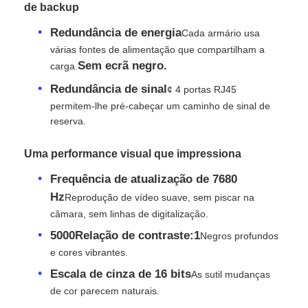
de backup
Redundância de energia
Cada armário usa
Espetáculo VR
várias fontes de alimentação que compartilham a
Sem ecrã negro.
carga.
Sobre nós
Redundância de sinal
¢ 4 portas RJ45
permitem-lhe pré-cabeçar um caminho de sinal de
reserva.
Visita à Fábrica
Uma performance visual que impressiona
Controle de qualidade
Frequência de atualização de 7680
Hz
Reprodução de vídeo suave, sem piscar na
Contacte-nos
câmara, sem linhas de digitalização.
5000Relação de contraste:1
Negros profundos
e cores vibrantes.
Notícias
Escala de cinza de 16 bits
As sutil mudanças
de cor parecem naturais.
Casos