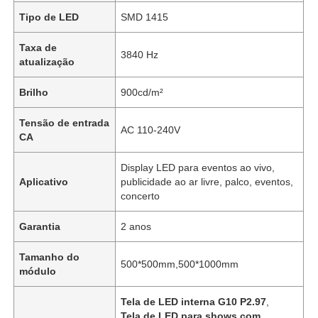
Tipo de LED
SMD 1415
Taxa de
3840 Hz
atualização
Brilho
900cd/m²
Tensão de entrada
AC 110-240V
CA
Display LED para eventos ao vivo,
Aplicativo
publicidade ao ar livre, palco, eventos,
concerto
Garantia
2 anos
Tamanho do
500*500mm,500*1000mm
módulo
Tela de LED interna G10 P2.97
,
Tela de LED para shows com