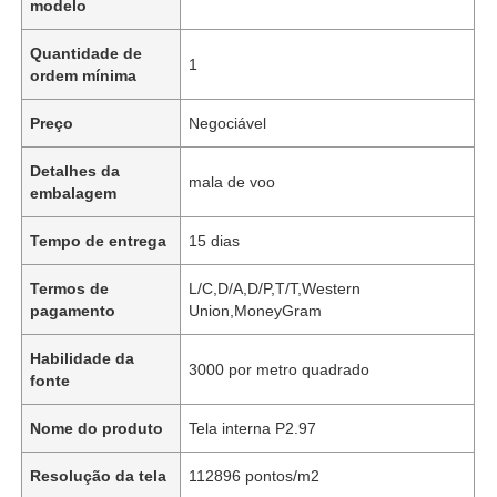
modelo
Quantidade de
1
ordem mínima
Preço
Negociável
Detalhes da
mala de voo
embalagem
Tempo de entrega
15 dias
Termos de
L/C,D/A,D/P,T/T,Western
pagamento
Union,MoneyGram
Habilidade da
3000 por metro quadrado
fonte
Nome do produto
Tela interna P2.97
Resolução da tela
112896 pontos/m2