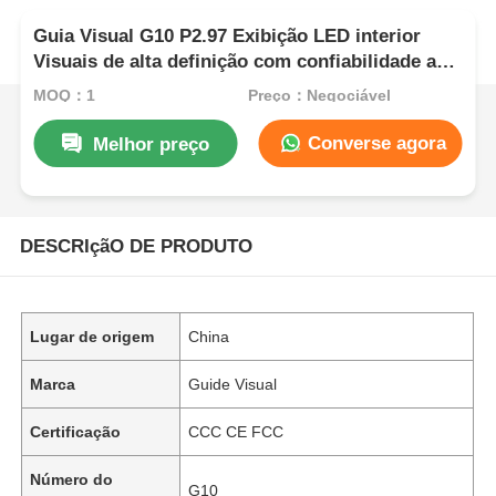
Guia Visual G10 P2.97 Exibição LED interior
Visuais de alta definição com confiabilidade a
longo prazo
MOQ：1
Preço：Negociável
Converse agora
Melhor preço
DESCRIçãO DE PRODUTO
Lugar de origem
China
Marca
Guide Visual
Certificação
CCC CE FCC
Número do
G10