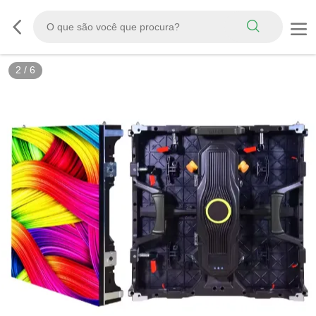
2
/
6