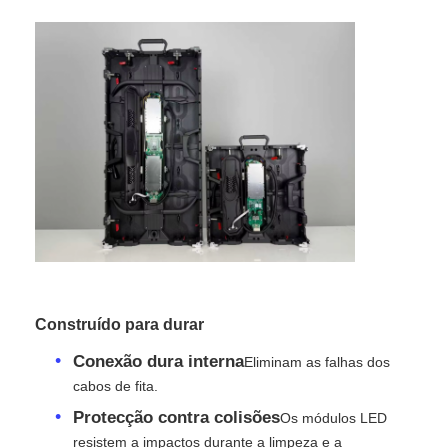
Solicitar Orçamento
Vídeo Wall Display de LED
Tela da tela LED
Tela do diodo emissor de luz do concerto
Aluguer de ecrãs de LED
Construído para durar
Conexão dura interna
Eliminam as falhas dos
Parede de vídeo led de cobra
cabos de fita.
Protecção contra colisões
Os módulos LED
Exibição de LED transparente
resistem a impactos durante a limpeza e a