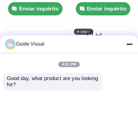
aluguel de alto brilho
aluguel interno para
Enviar inquérito
Enviar inquérito
para eventos
concertos, CE de
extremos ao ar livre
backup de energia
dupla 7680Hz
Guide Visual
4:31 PM
Good day, what product are you looking 
for?
Guia de aluguel de
Painel de LED de alta
tela LED visual P1.9
luminosidade 5000
P2.6 P2.97 P3.91
Nits para Videowall
Painel de parede de
com Taxa de
Enviar inquérito
Enviar inquérito
vídeo à prova d'água
Atualização de
para eventos de palco
7680Hz e à Prova
d'Água IP65 para