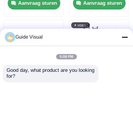
Aanvraag sturen
Aanvraag sturen
dubbele stroomback-
up 7680Hz CE
Guide Visual
5:08 PM
Good day, what product are you looking 
for?
Gids Visuele verhuur
Hoge Helderheid 5000
LED-scherm P1.9
Nits LED
P2.6 P2.97
Videoscherm met
7680Hz
Aanvraag sturen
Aanvraag sturen
Verversingssnelheid
en IP65 Waterdicht
voor Concertverhuur
Thuis
Ongeveer ons
Contacteer ons
Desktop Site