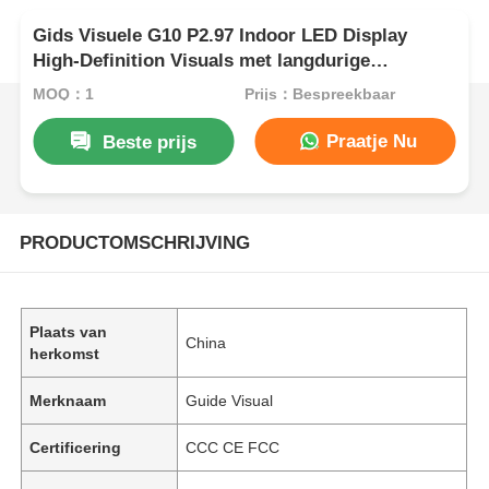
Gids Visuele G10 P2.97 Indoor LED Display
High-Definition Visuals met langdurige
betrouwbaarheid
MOQ：1
Prijs：Bespreekbaar
Praatje Nu
Beste prijs
PRODUCTOMSCHRIJVING
Plaats van
China
herkomst
Merknaam
Guide Visual
Certificering
CCC CE FCC