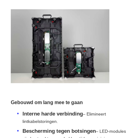
Offerte Aanvragen
LED-videomuurweergave
LED -schermscherm
Overleg het LEIDENE Scherm
Verhuur van LED-schermen
Gebouwd om lang mee te gaan
Interne harde verbinding
COB LED VIDEO WALL
– Elimineert
lintkabelstoringen.
Bescherming tegen botsingen
– LED-modules
Transparant LED -display