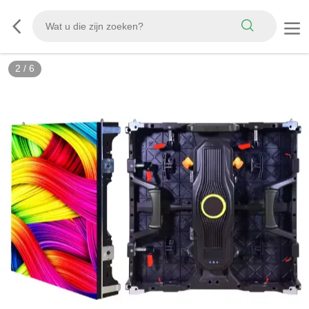
2
/
6