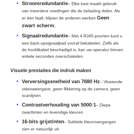
Stroomredundantie
– Elke kast maakt gebruik
van meerdere voedingen die de belasting delen. Als
VR -show
Geen
er één faalt, blijven de anderen werken.
zwart scherm.
Signaalredundantie
– Met 4 RJ45-poorten kunt u
Over Ons
een back-upsignaalpad vooraf bekabelen. Zelfs als
de hoofdkabel beschadigd is, kan uw operator binnen
Fabriekstour
enkele seconden overschakelen.
Visuele prestaties die indruk maken
Kwaliteitscontrole
Verversingssnelheid van 7680 Hz
– Vloeiende
videoweergave, geen flikkering op de camera, geen
Neem contact met ons op
scanlijnen.
Contrastverhouding van 5000:1
– Diepe
Nieuws
zwarttinten en levendige kleuren.
16-bits grijstinten
– Subtiele kleurovergangen
zien er natuurlijk uit.
Gevallen