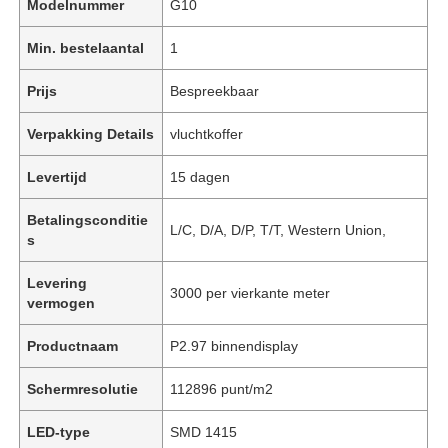
Modelnummer
G10
Min. bestelaantal
1
Prijs
Bespreekbaar
Verpakking Details
vluchtkoffer
Levertijd
15 dagen
Betalingsconditie
L/C, D/A, D/P, T/T, Western Union,
s
Levering
3000 per vierkante meter
vermogen
Productnaam
P2.97 binnendisplay
Schermresolutie
112896 punt/m2
LED-type
SMD 1415