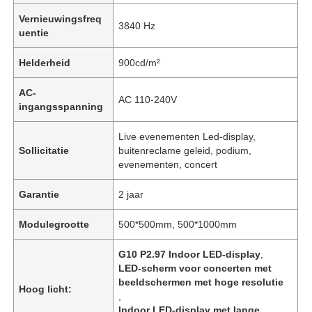
Vernieuwingsfreq
3840 Hz
uentie
Helderheid
900cd/m²
AC-
AC 110-240V
ingangsspanning
Live evenementen Led-display,
Sollicitatie
buitenreclame geleid, podium,
evenementen, concert
Garantie
2 jaar
Modulegrootte
500*500mm, 500*1000mm
G10 P2.97 Indoor LED-display
,
LED-scherm voor concerten met
beeldschermen met hoge resolutie
Hoog licht:
,
Indoor LED-display met lange