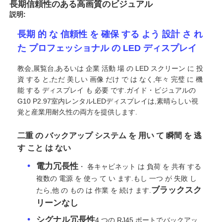
長期信頼性のある高画質のビジュアル
説明:
長期 的 な 信頼性 を 確保 する よう 設計 さ れ
た プロフェッショナル の LED ディスプレイ
教会,展覧台,あるいは 企業 活動 場 の LED スクリーン に 投
資 する と,ただ 美しい 画像 だけ で は なく,年々 完璧 に 機
能 する ディスプレイ も 必要 です.ガイド・ビジュアルの
G10 P2.97室内レンタルLEDディスプレイは,素晴らしい視
覚と産業用耐久性の両方を提供します.
二重 の バックアップ システム を 用い て 瞬間 を 逃
す こと は ない
ホーム
電力冗長性
・ 各キャビネット は 負荷 を 共有 する
複数の 電源 を 使っ て い ます.もし 一つ が 失敗 し
製品
ブラックスク
たら,他 の もの は 作業 を 続け ます.
リーンなし
動画
シグナル冗長性
4 つの RJ45 ポートでバックアッ