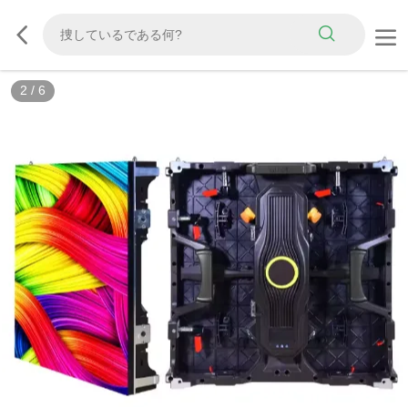
2
/
6