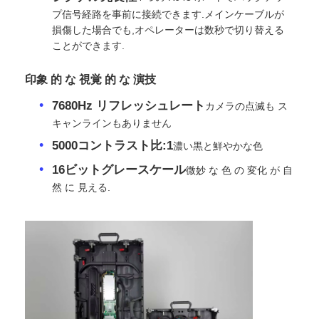
プ信号経路を事前に接続できます.メインケーブルが
損傷した場合でも,オペレーターは数秒で切り替える
VRショー
ことができます.
印象 的 な 視覚 的 な 演技
私たちについて
7680Hz リフレッシュレート
カメラの点滅も ス
キャンラインもありません
工場見学
5000コントラスト比:1
濃い黒と鮮やかな色
16ビットグレースケール
微妙 な 色 の 変化 が 自
品質管理
然 に 見える.
お問い合わせ
ニュース
ケース