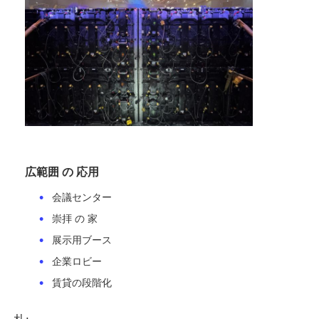
SMD LEDスクリーン
屋外用LEDディスプレイボード
屋外の導かれた看板
広範囲 の 応用
会議センター
崇拝 の 家
展示用ブース
企業ロビー
賃貸の段階化