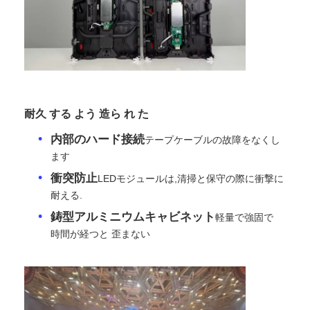
引金 を 求め て ください
LED ビデオウォールディスプレイ
耐久 する よう 造ら れ た
LEDディスプレイ画面
内部のハード接続
テープケーブルの故障をなくし
ます
コンサートLEDスクリーン
衝突防止
LEDモジュールは,清掃と保守の際に衝撃に
耐える.
ステージLEDスクリーンレンタル
鋳型アルミニウムキャビネット
軽量で強固で
時間が経つと 歪まない
コブLEDビデオ壁
透明なLEDディスプレイ