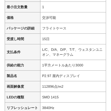
最小注文数量
1
価格
交渉可能
パッケージの詳細
フライトケース
受渡し時間
15日
L/C、D/A、D/P、T/T、ウェスタンユニ
支払条件
オン、マネーグラム
供給の能力
1平方メートルあたり3000
製品名
P2.97 屋内ディスプレイ
画面解像度
112896点/m2
LEDの種類
SMD 1415
リフレッシュレート
3840Hz