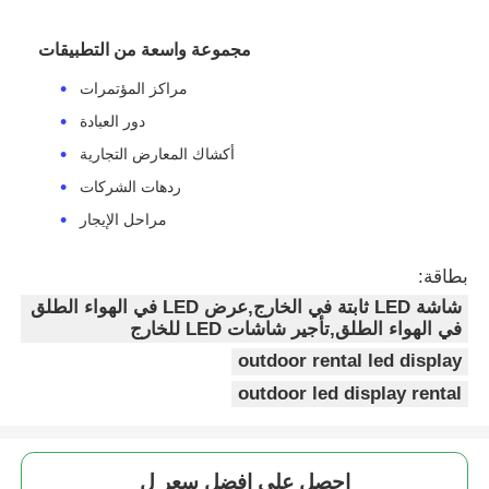
مجموعة واسعة من التطبيقات
شاشة SMD LED
مراكز المؤتمرات
لوحة عرض LED للخارج
دور العبادة
أكشاك المعارض التجارية
ردهات الشركات
لوحة الإعلانات في الهواء الطلق
مراحل الإيجار
بطاقة:
شاشة LED ثابتة في الخارج,عرض LED في الهواء الطلق
في الهواء الطلق,تأجير شاشات LED للخارج
outdoor rental led display
outdoor led display rental
احصل على افضل سعر ل