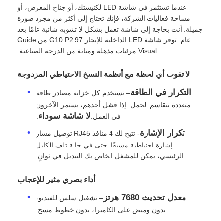
عندما تستثمر في شاشة LED لكنيستك، أو جناح المعرض، أو
مساحة فعاليات الشركة، فإنك تحتاج إلى أكثر من مجرد صورة
جميلة. أنت بحاجة إلى شاشة تعمل بشكل لا تشوبه شائبة عامًا بعد
عام. توفر شاشة LED الداخلية للإيجار G10 P2.97 من Guide
Visual مرئيات مذهلة ومتانة من الدرجة الصناعية.
لا تفوت أي لحظة مع أنظمة النسخ الاحتياطي المزدوجة
التكرار في الطاقة
– تستخدم كل خزانة مصادر طاقة
متعددة تتقاسم الحمل. إذا فشل أحدهم، يستمر الآخرون
لا شاشة سوداء.
في العمل.
تكرار الإشارة
- تتيح لك 4 منافذ RJ45 توصيل مسار
إشارة احتياطية مسبقًا. حتى في حالة تلف الكابل
المنزل
الرئيسي، يمكن للمشغل الخاص بك التبديل في ثوانٍ.
أداء بصري مثير للإعجاب
منتجات
معدل تحديث 7680 هرتز
– تشغيل سلس للفيديو،
بدون وميض على الكاميرا، بدون خطوط مسح.
فيديوهات