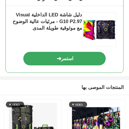
دليل شاشة LED الداخلية Visual
G10 P2.97 - مرئيات عالية الوضوح
مع موثوقية طويلة المدى
استمر
المنتجات الموصى بها