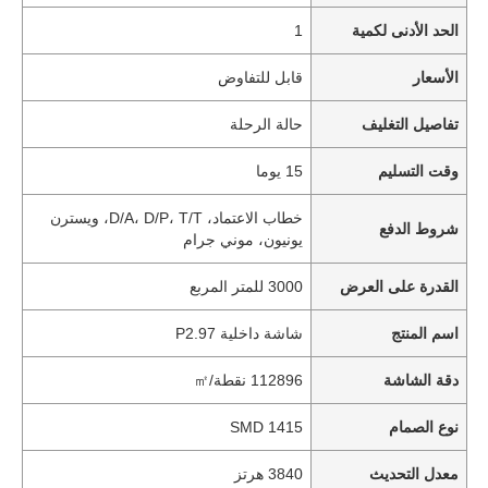
الحد الأدنى لكمية
1
الأسعار
قابل للتفاوض
تفاصيل التغليف
حالة الرحلة
وقت التسليم
15 يوما
خطاب الاعتماد، D/A، D/P، T/T، ويسترن
شروط الدفع
يونيون، موني جرام
القدرة على العرض
3000 للمتر المربع
اسم المنتج
شاشة داخلية P2.97
دقة الشاشة
112896 نقطة/㎡
نوع الصمام
SMD 1415
معدل التحديث
3840 هرتز