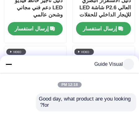
دليل الاستقرار البصري
دليل تأجير حائط فيديو
العالي P2.6 شاشة LED
LED دعم فني مجاني
للإيجار الداخلي للحفلات
وشحن عالمي
الموسيقية ، احتياطي
إرسال استفسار
إرسال استفسار
طاقة مزدوج 7680Hz
CE
Guide Visual
12:18 PM
Good day, what product are you looking 
for?
دليل العرض الإيجار LED
دليل الرياضة LED عرض
مع حالة الطيران
الإيجار ∙ ∙ محيط الملعب
و لوحة النتيجة
إرسال استفسار
إرسال استفسار