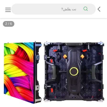
2
/
6