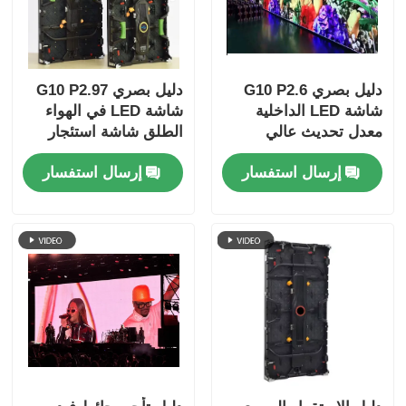
دليل بصري G10 P2.6
دليل بصري G10 P2.97
شاشة LED الداخلية
شاشة LED في الهواء
معدل تحديث عالي
الطلق شاشة استئجار
لتطبيقات المسرح
عالية السطوع للأحداث
إرسال استفسار
إرسال استفسار
المهنية
في الهواء الطلق