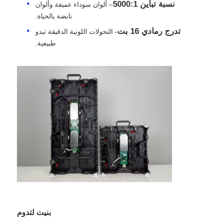
نسبة تباين 5000:1
– ألوان سوداء عميقة وألوان
نابضة بالحياة.
عرض الواقع الافتراضي
تدرج رمادي 16 بت
- التحولات اللونية الدقيقة تبدو
طبيعية.
معلومات عنا
جولة في المصنع
ضبط الجودة
اتصل بنا
أخبار
الحالات
بنيت لتدوم