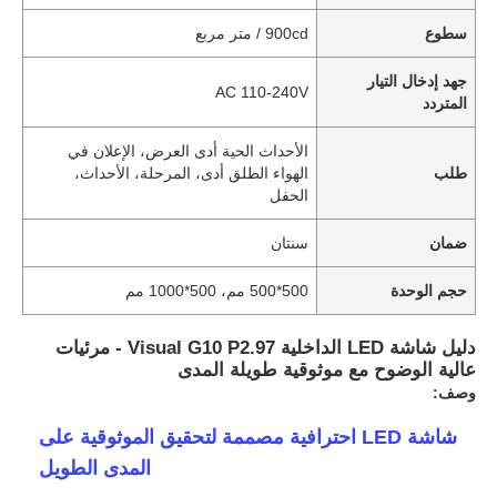
سطوع
900cd / متر مربع
جهد إدخال التيار
AC 110-240V
المتردد
الأحداث الحية أدى العرض، الإعلان في
طلب
الهواء الطلق أدى، المرحلة، الأحداث،
الحفل
ضمان
سنتان
حجم الوحدة
500*500 مم، 500*1000 مم
دليل شاشة LED الداخلية Visual G10 P2.97 - مرئيات
عالية الوضوح مع موثوقية طويلة المدى
وصف:
شاشة LED احترافية مصممة لتحقيق الموثوقية على
المدى الطويل