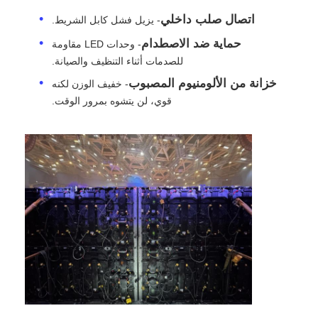
اتصال صلب داخلي
- يزيل فشل كابل الشريط.
اطلب عرض أسعار
حماية ضد الاصطدام
- وحدات LED مقاومة
للصدمات أثناء التنظيف والصيانة.
شاشة عرض فيديو LED
خزانة من الألومنيوم المصبوب
- خفيف الوزن لكنه
قوي، لن يتشوه بمرور الوقت.
شاشة عرض LED
شاشة LED للحفل
استئجار شاشة LED للمسرح
جدار فيديو LED COB
عرض LED شفاف