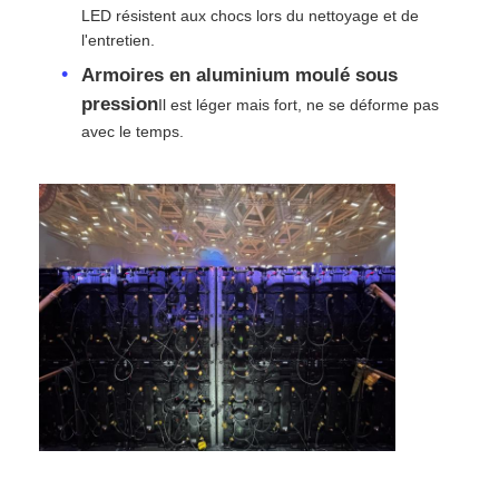
LED résistent aux chocs lors du nettoyage et de
l'entretien.
Écran LED SMD
Armoires en aluminium moulé sous
pression
Il est léger mais fort, ne se déforme pas
Panneau d'affichage extérieur à LED
avec le temps.
Panneau d'affichage led extérieur