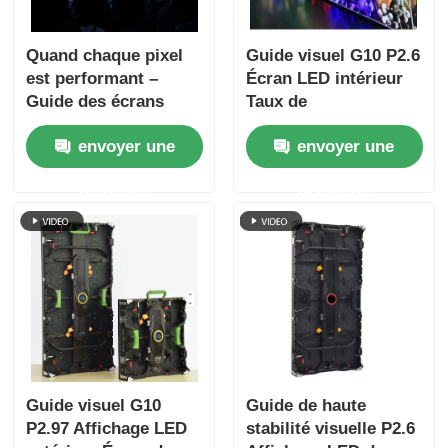
Quand chaque pixel
Guide visuel G10 P2.6
est performant –
Écran LED intérieur
Guide des écrans
Taux de
LED GS Series pour
rafraîchissement
envoyer une
envoyer une
des événements
élevé pour les
épiques
applications de scène
demande
demande
professionnelles
Guide visuel G10
Guide de haute
P2.97 Affichage LED
stabilité visuelle P2.6