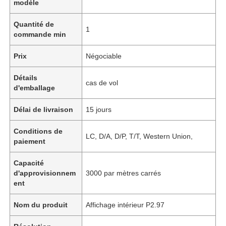
modèle
Quantité de
1
commande min
Prix
Négociable
Détails
cas de vol
d'emballage
Délai de livraison
15 jours
Conditions de
LC, D/A, D/P, T/T, Western Union,
paiement
Capacité
d'approvisionnem
3000 par mètres carrés
ent
Nom du produit
Affichage intérieur P2.97