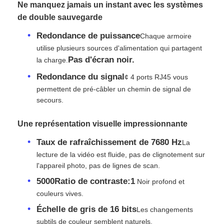
Ne manquez jamais un instant avec les systèmes
de double sauvegarde
Spectacle de réalité virtuelle
Redondance de puissance
Chaque armoire
utilise plusieurs sources d'alimentation qui partagent
Pas d'écran noir.
la charge.
À propos de nous
Redondance du signal
¢ 4 ports RJ45 vous
permettent de pré-câbler un chemin de signal de
Visite de l'usine
secours.
Contrôle de qualité
Une représentation visuelle impressionnante
Taux de rafraîchissement de 7680 Hz
La
lecture de la vidéo est fluide, pas de clignotement sur
Nous contacter
l'appareil photo, pas de lignes de scan.
5000Ratio de contraste:1
️ Noir profond et
Nouvelles
couleurs vives.
Échelle de gris de 16 bits
Les changements
Cas
subtils de couleur semblent naturels.