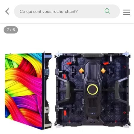
2
/
6