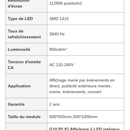
Résolution
112896 points/m2
d'écran
Type de LED
SMD 1415
Taux de
3840 Hz
rafraîchissement
Luminosité
900cd/m²
Tension d'entrée
AC 110-240V
CA
Affichage mené par événements en
Application
direct, publicité extérieure menée,
scène, événements, concert
Garantie
2 ans
Taille du module
500*500mm,500*1000mm
G10 P2.97 Affichage à LED intérieur
,