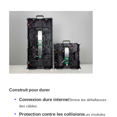
Demander un devis
Affichage de mur vidéo LED
écran d'affichage LED
Écran du concert LED
Location d'écrans à LED
Construit pour durer
Mur vidéo LED COB
Connexion dure interne
Élimine les défaillances
des câbles.
Affichage LED transparent
Protection contre les collisions
Les modules