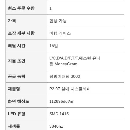
최소 주문 수량
1
가격
협상 가능
포장 세부 사항
비행 케이스
배달 시간
15일
L/C,D/A,D/P,T/T,웨스턴 유니
지불 조건
온,MoneyGram
공급 능력
평방미터당 3000
제품명
P2.97 실내 디스플레이
화면 해상도
112896dot/㎡
LED 유형
SMD 1415
재생률
3840hz