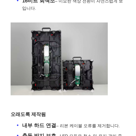
16비트 회색조
– 미묘한 색상 전환이 자연스럽게 보
입니다.
VR 쇼
회사 소개
공장 견학
품질 관리
문의하기
뉴스
오래도록 제작됨
내부 하드 연결
– 리본 케이블 오류를 제거합니다.
사례
충돌 방지 보호
– LED 모듈은 청소 및 유지 관리 중