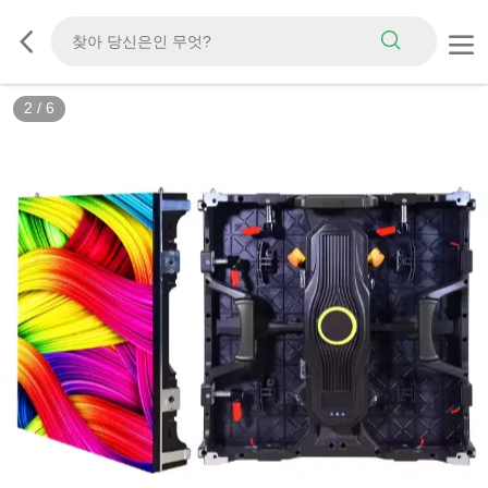
2
/
6