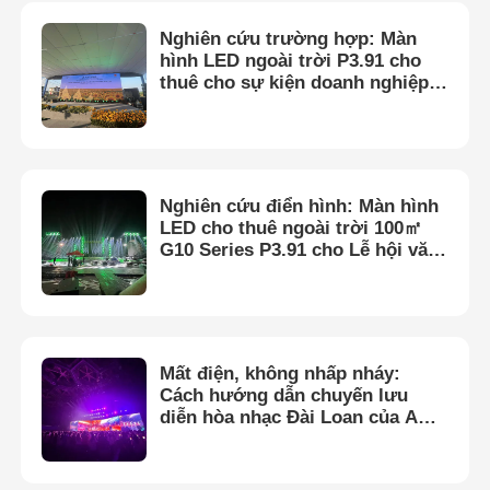
Nghiên cứu trường hợp: Màn
hình LED ngoài trời P3.91 cho
thuê cho sự kiện doanh nghiệp ở
Việt Nam
Nghiên cứu điển hình: Màn hình
LED cho thuê ngoài trời 100㎡
G10 Series P3.91 cho Lễ hội văn
hóa tại Việt Nam
Mất điện, không nhấp nháy:
Cách hướng dẫn chuyến lưu
diễn hòa nhạc Đài Loan của A
Pink bằng hình ảnh