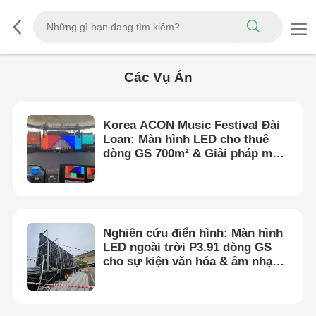
Các Vụ Án
Korea ACON Music Festival Đài
Loan: Màn hình LED cho thuê
dòng GS 700m² & Giải pháp màn
hình LED trong suốt
Nghiên cứu điển hình: Màn hình
LED ngoài trời P3.91 dòng GS
cho sự kiện văn hóa & âm nhạc
quy mô lớn ở Hàn Quốc