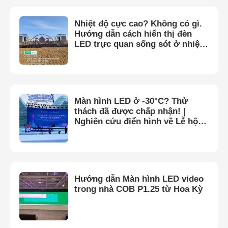
Nhiệt độ cực cao? Không có gì.
Hướng dẫn cách hiển thị đèn
LED trực quan sống sót ở nhiệt
độ trên 60°C tại Núi lửa, Tân
Cương
Màn hình LED ở -30°C? Thử
thách đã được chấp nhận! |
Nghiên cứu điển hình về Lễ hội
băng và tuyết Cáp Nhĩ Tân
Hướng dẫn Màn hình LED video
trong nhà COB P1.25 từ Hoa Kỳ