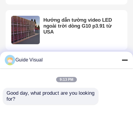
Hướng dẫn tường video LED
ngoài trời dòng G10 p3.91 từ
USA
Guide Visual
Nhà
Về chúng tôi
Liên hệ với chúng tôi
Desktop Site
Sơ đồ trang web
Chính sách bảo mật
9:13 PM
Good day, what product are you looking 
Phẩm chất
Màn hình treo tường LED
Nhà máy
Trang chủ
for?
trung quốc.Copyright © 2026 Shenzhen Guide
Technology Co., Ltd. All Rights Reserved.
Các sản phẩm
Video