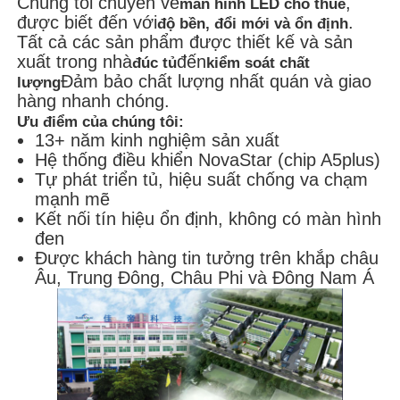
Chúng tôi chuyên về
,
màn hình LED cho thuê
được biết đến với
.
độ bền, đổi mới và ổn định
Tất cả các sản phẩm được thiết kế và sản
xuất trong nhà
đến
đúc tủ
kiểm soát chất
Đảm bảo chất lượng nhất quán và giao
lượng
hàng nhanh chóng.
Ưu điểm của chúng tôi:
13+ năm kinh nghiệm sản xuất
Hệ thống điều khiển NovaStar (chip A5plus)
Tự phát triển tủ, hiệu suất chống va chạm
mạnh mẽ
Kết nối tín hiệu ổn định, không có màn hình
đen
Được khách hàng tin tưởng trên khắp châu
Âu, Trung Đông, Châu Phi và Đông Nam Á