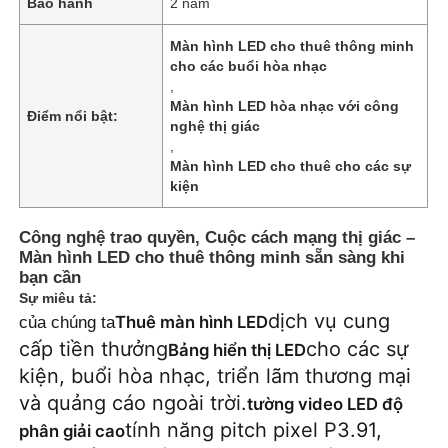
Bảo hành
2 năm
Màn hình LED cho thuê thông minh
cho các buổi hòa nhạc
,
Màn hình LED hòa nhạc với công
Điểm nổi bật:
nghệ thị giác
,
Màn hình LED cho thuê cho các sự
kiện
Công nghệ trao quyền, Cuộc cách mạng thị giác –
Màn hình LED cho thuê thông minh sẵn sàng khi
bạn cần
Sự miêu tả:
Trang chủ
dịch vụ cung
Thuê màn hình LED
của chúng ta
cấp tiền thưởng
cho các sự
Bảng hiển thị LED
kiện, buổi hòa nhạc, triển lãm thương mại
Các sản phẩm
và quảng cáo ngoài trời.
tường video LED độ
tính năng pitch pixel P3.91,
phân giải cao
Video