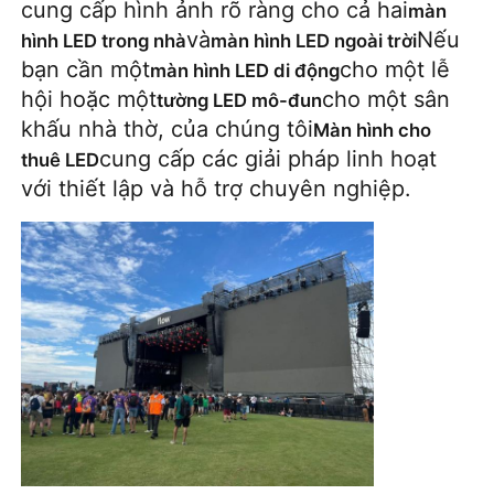
cung cấp hình ảnh rõ ràng cho cả hai
màn
và
Nếu
hình LED trong nhà
màn hình LED ngoài trời
Buổi trình diễn VR
bạn cần một
cho một lễ
màn hình LED di động
hội hoặc một
cho một sân
tường LED mô-đun
khấu nhà thờ, của chúng tôi
Màn hình cho
Về Chúng Tôi
cung cấp các giải pháp linh hoạt
thuê LED
với thiết lập và hỗ trợ chuyên nghiệp.
Tham quan nhà máy
Kiểm soát chất lượng
Liên hệ với chúng tôi
Tin tức
Các trường hợp