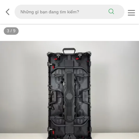
3
/
9