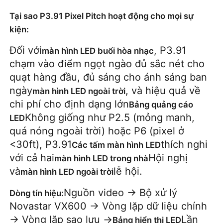
Tại sao P3.91 Pixel Pitch hoạt động cho mọi sự
kiện:
Đối với
, P3.91
màn hình LED buổi hòa nhạc
chạm vào điểm ngọt ngào đủ sắc nét cho
quạt hàng đầu, đủ sáng cho ánh sáng ban
ngày
, và hiệu quả về
màn hình LED ngoài trời
chi phí cho định dạng lớn
Bảng quảng cáo
Không giống như P2.5 (mỏng manh,
LED
quá nóng ngoài trời) hoặc P6 (pixel ở
<30ft), P3.91
thích nghi
Các tấm màn hình LED
với cả hai
Hội nghị
màn hình LED trong nhà
và
lễ hội.
màn hình LED ngoài trời
Nguồn video → Bộ xử lý
Dòng tín hiệu:
Novastar VX600 → Vòng lặp dữ liệu chính
→ Vòng lặp sao lưu →
Lần
Bảng hiển thị LED