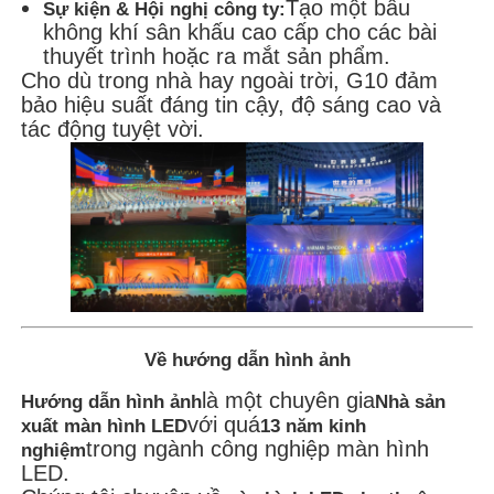
Tạo một bầu
Sự kiện & Hội nghị công ty:
không khí sân khấu cao cấp cho các bài
thuyết trình hoặc ra mắt sản phẩm.
Cho dù trong nhà hay ngoài trời, G10 đảm
bảo hiệu suất đáng tin cậy, độ sáng cao và
tác động tuyệt vời.
Về hướng dẫn hình ảnh
là một chuyên gia
Hướng dẫn hình ảnh
Nhà sản
với quá
xuất màn hình LED
13 năm kinh
trong ngành công nghiệp màn hình
nghiệm
LED.