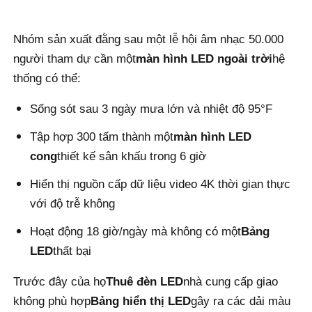
Yêu cầu báo giá
Nhóm sản xuất đằng sau một lễ hội âm nhạc 50.000
người tham dự cần một
màn hình LED ngoài trời
hệ
thống có thể:
Màn hình treo tường LED
Sống sót sau 3 ngày mưa lớn và nhiệt độ 95°F
Màn hình hiển thị LED
Tập hợp 300 tấm thành một
màn hình LED
cong
thiết kế sân khấu trong 6 giờ
Màn hình LED cho buổi hòa nhạc
Hiển thị nguồn cấp dữ liệu video 4K thời gian thực
với độ trễ không
Thuê màn hình LED sân khấu
Hoạt động 18 giờ/ngày mà không có một
Bảng
LED
thất bại
Tường video LED COB
Trước đây của họ
Thuê đèn LED
nhà cung cấp giao
không phù hợp
Bảng hiển thị LED
gây ra các dải màu
Màn hình LED trong suốt