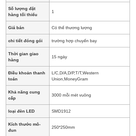
Số lượng đặt
1
hàng tối thiểu
Giá bán
Có thể thương lượng
chi tiết đóng gói
trường hợp chuyến bay
Thời gian giao
15 ngày
hàng
Điều khoản thanh
L/C,D/A,D/P,T/T,Western
toán
Union,MoneyGram
Khả năng cung
3000 mỗi mét vuông
cấp
loại đèn LED
SMD1912
Kích thước mô-
250*250mm
đun