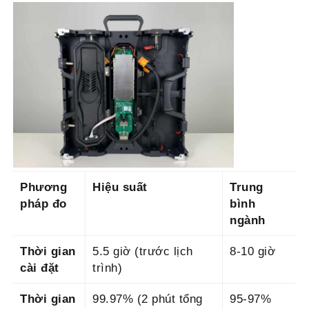
Phương
Hiệu suất
Trung
pháp đo
bình
ngành
Thời gian
5.5 giờ (trước lịch
8-10 giờ
cài đặt
trình)
Thời gian
99.97% (2 phút tổng
95-97%