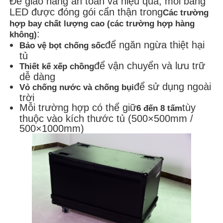
Để giao hàng an toàn và hiệu quả, mỗi bảng
LED được đóng gói cẩn thận trong
Các trường
hợp bay chất lượng cao (các trường hợp hàng
:
không)
để ngăn ngừa thiệt hại
Bảo vệ bọt chống sốc
tủ
để vận chuyển và lưu trữ
Thiết kế xếp chồng
dễ dàng
để sử dụng ngoài
Vỏ chống nước và chống bụi
trời
Mỗi trường hợp có thể giữ
tùy
6 đến 8 tấm
thuộc vào kích thước tủ (500×500mm /
500×1000mm)