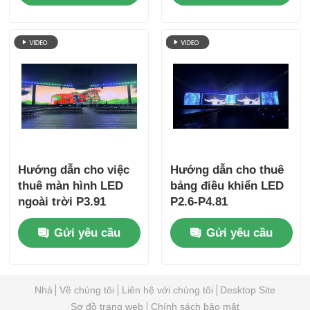
Hướng dẫn cho việc
Hướng dẫn cho thuê
thuê màn hình LED
bảng điều khiển LED
ngoài trời P3.91
P2.6-P4.81
Gửi yêu cầu
Gửi yêu cầu
Nhà
Về chúng tôi
Liên hệ với chúng tôi
Desktop Site
Sơ đồ trang web
Chính sách bảo mật