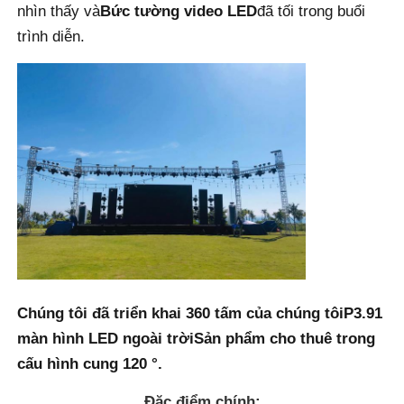
nhìn thấy và
Bức tường video LED
đã tối trong buổi
trình diễn.
Màn hình SMD LED
Bảng hiển thị LED ngoài trời
biển quảng cáo led ngoài trời
Chúng tôi đã triển khai 360 tấm của chúng tôi
P3.91
màn hình LED ngoài trời
Sản phẩm cho thuê trong
cấu hình cung 120 °.
Đặc điểm chính: