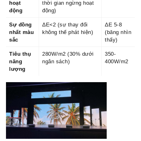
hoạt
thời gian ngừng hoạt
động
động)
Sự đồng
ΔE<2 (sự thay đổi
ΔE 5-8
nhất màu
không thể phát hiện)
(băng nhìn
sắc
thấy)
Tiêu thụ
280W/m2 (30% dưới
350-
năng
ngân sách)
400W/m2
lượng