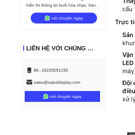
Tha
hiển thị thông tin buổi hòa nhạc, bảng
cấu 
quảng cáo video
nói chuyện ngay.
Trực t
Sản 
khun
LIÊN HỆ VỚI CHÚNG TÔI
Vận 
LED 
máy)
86--18220591195
Đội 
sales@sqleddisplay.com
điều
nói chuyện ngay.
xử l