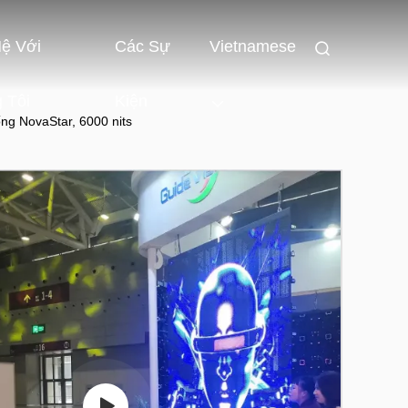
Hệ Với
Các Sự
Vietnamese
 Tôi
Kiện
g NovaStar, 6000 nits