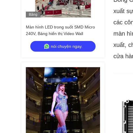
xuất sự
Băng
Hình
các côn
Màn hình LED trong suốt SMD Micro
màn hìn
240V, Bảng hiển thị Video Wall
xuất, c
nói chuyện ngay.
cửa hà