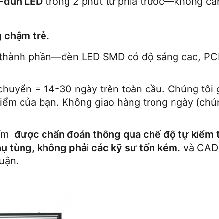
-đun LED
 trong 2 phút từ phía trước—không cần
g chậm trễ.
i thành phần—đèn LED SMD có độ sáng cao, PCB
.
 chuyển = 14-30 ngày trên toàn cầu. Chúng tôi 
điểm của bạn. Không giao hàng trong ngày (chúng
ấm 
 được chẩn đoán thông qua chế độ tự kiểm t
ụ tùng, không phải các kỹ sư tốn kém.
 và CAD 
huận.