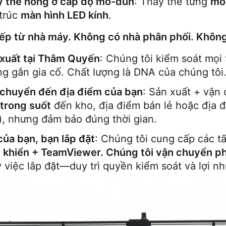
y thế nóng ở cấp độ mô-đun
: Thay thế từng 
mô
trúc 
màn hình LED kính
.
iếp từ nhà máy. Không có nhà phân phối. Khôn
xuất tại Thâm Quyến
: Chúng tôi kiểm soát mọ
g gắn gia cố. Chất lượng là DNA của chúng tôi
chuyển đến địa điểm của bạn
: Sản xuất + vận
trong suốt
 đến kho, địa điểm bán lẻ hoặc địa 
, nhưng đảm bảo đúng thời gian.
của bạn, bạn lắp đặt
: Chúng tôi cung cấp các t
 khiển + TeamViewer. Chúng tôi vận chuyển ph
ý việc lắp đặt—duy trì quyền kiểm soát và lợi n