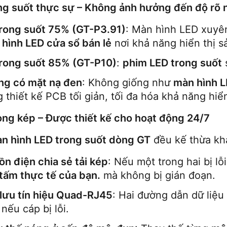
ng suốt thực sự – Không ảnh hưởng đến độ rõ 
rong suốt 75% (GT-P3.91)
hình LED cửa sổ bán lẻ
 nơi khả năng hiển thị 
rong suốt 85% (GT-P10)
: 
phim LED trong suốt
 
ng có mặt nạ đen
: Không giống như 
màn hình 
 thiết kế PCB tối giản, tối đa hóa khả năng hiển
ng kép – Được thiết kế cho hoạt động 24/7
n hình LED trong suốt dòng GT
 đều kế thừa kh
n điện chia sẻ tải kép
: Nếu một trong hai bị lỗ
tấm thực tế của bạn.
 mà không bị gián đoạn.
lưu tín hiệu Quad-RJ45
: Hai đường dẫn dữ liệu
 nếu cáp bị lỗi.