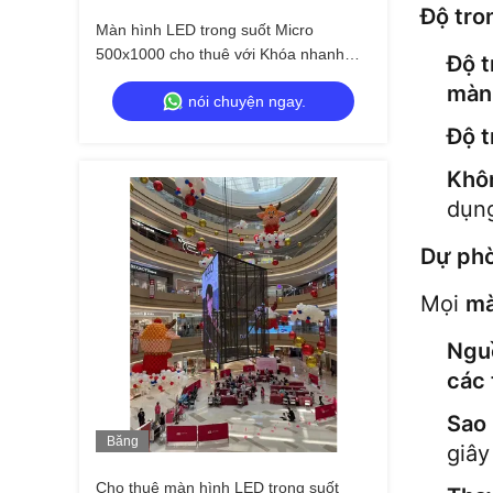
Hình
Độ tro
Màn hình LED trong suốt Micro
500x1000 cho thuê với Khóa nhanh
Độ t
Tùy chỉnh
màn 
nói chuyện ngay.
Độ t
Khô
dụng
Dự phò
Mọi 
mà
Nguồ
các 
Sao 
Băng
giây
Hình
Cho thuê màn hình LED trong suốt