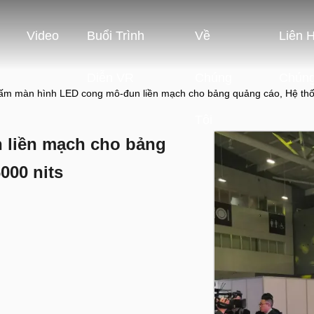
Video
Buổi Trình
Về
Liên 
Diễn VR
Chúng
Chúng
ấm màn hình LED cong mô-đun liền mạch cho bảng quảng cáo, Hệ thốn
Tôi
 liền mạch cho bảng
000 nits