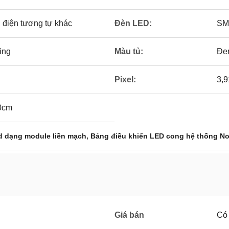
 điện tương tự khác
Đèn LED:
SM
ing
Màu tủ:
Đe
Pixel:
3,
0cm
,
d dạng module liền mạch
Bảng điều khiển LED cong hệ thống No
Giá bán
Có 