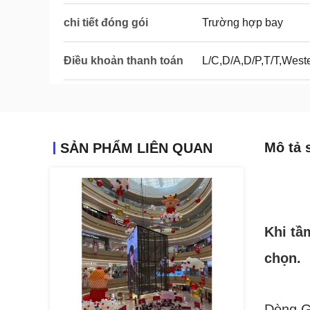
chi tiết đóng gói
Trường hợp bay
Điều khoản thanh toán
L/C,D/A,D/P,T/T,Wes
Mô tả 
SẢN PHẨM LIÊN QUAN
Khi tầ
chọn.
Dòng GT