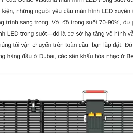
 kiện, những người yêu cầu màn hình LED xuyên th
g trình sang trọng. Với độ trong suốt 70-90%, dự 
h LED trong suốt—đó là cơ sở hạ tầng vô hình vẫn
húng tôi vận chuyển trên toàn cầu, bạn lắp đặt. Đ
ng hàng đầu ở Dubai, các sân khấu hòa nhạc ở Ber