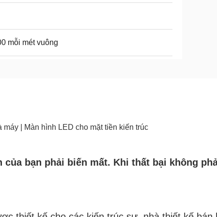
0 mỗi mét vuông
 máy | Màn hình LED cho mặt tiền kiến trúc
 của bạn phải biến mất. Khi thất bại không phả
 thiết kế cho các kiến trúc sư, nhà thiết kế bán 