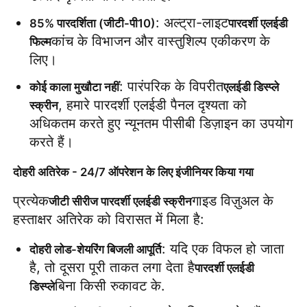
: अल्ट्रा-लाइट
85% पारदर्शिता (जीटी-पी10)
पारदर्शी एलईडी 
उद्धरण मांगें
कांच के विभाजन और वास्तुशिल्प एकीकरण के 
फिल्म
लिए।
एलईडी वीडियो दीवार प्रदर्शन
: पारंपरिक के विपरीत
कोई काला मुखौटा नहीं
एलईडी डिस्प्ले 
, हमारे पारदर्शी एलईडी पैनल दृश्यता को 
स्क्रीन
अधिकतम करते हुए न्यूनतम पीसीबी डिज़ाइन का उपयोग 
एलईडी प्रदर्शन स्क्रीन
करते हैं।
संगीत कार्यक्रम एलईडी स्क्रीन
दोहरी अतिरेक - 24/7 ऑपरेशन के लिए इंजीनियर किया गया
प्रत्येक
गाइड विज़ुअल के 
जीटी सीरीज पारदर्शी एलईडी स्क्रीन
स्टेज एलईडी स्क्रीन किराया
हस्ताक्षर अतिरेक को विरासत में मिला है:
: यदि एक विफल हो जाता 
दोहरी लोड-शेयरिंग बिजली आपूर्ति
कोब एलईडी वीडियो दीवार
है, तो दूसरा पूरी ताकत लगा देता है
पारदर्शी एलईडी 
बिना किसी रुकावट के.
डिस्प्ले
पारदर्शी एलईडी प्रदर्शन