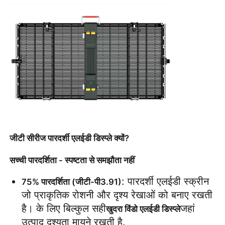
वीआर शो
हमारे बारे में
कारखाने का दौरा
गुणवत्ता नियंत्रण
जीटी सीरीज पारदर्शी एलईडी डिस्प्ले क्यों?
हमसे संपर्क करें
सच्ची पारदर्शिता - स्पष्टता से समझौता नहीं
: पारदर्शी एलईडी स्क्रीन 
75% पारदर्शिता (जीटी-पी3.91)
समाचार
जो प्राकृतिक रोशनी और दृश्य रेखाओं को बनाए रखती 
है। के लिए बिल्कुल सही
जहां 
खुदरा विंडो एलईडी डिस्प्ले
मामले
उत्पाद दृश्यता मायने रखती है.