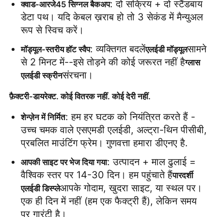
: दो सक्रिय + दो स्टैंडबाय 
क्वाड-आरजे45 सिग्नल बैकअप
डेटा पथ। यदि केबल ख़राब हो तो 3 सेकंड में मैन्युअल 
एसएमडी एलईडी स्क्रीन
रूप से स्विच करें।
: व्यक्तिगत बदलें
सामने 
मॉड्यूल-स्तरीय हॉट स्वैप
एलईडी मॉड्यूल
आउटडोर एलईडी डिस्प्ले बोर्ड
से 2 मिनट में--इसे तोड़ने की कोई जरूरत नहीं है
ग्लास 
संरचना।
एलईडी स्क्रीन
आउटडोर एलईडी बिलबोर्ड
फ़ैक्टरी-डायरेक्ट. कोई वितरक नहीं. कोई देरी नहीं.
: हम हर घटक को नियंत्रित करते हैं - 
शेन्ज़ेन में निर्मित
उच्च चमक वाले एसएमडी एलईडी, अल्ट्रा-थिन पीसीबी, 
प्रबलित माउंटिंग फ्रेम। गुणवत्ता हमारा डीएनए है.
: उत्पादन + माल ढुलाई = 
आपकी साइट पर भेज दिया गया
वैश्विक स्तर पर 14-30 दिन। हम पहुंचाते हैं
पारदर्शी 
आपके गोदाम, खुदरा साइट, या स्थल पर। 
एलईडी डिस्प्ले
एक ही दिन में नहीं (हम एक फैक्ट्री हैं), लेकिन समय 
पर गारंटी है।