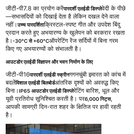
जीटी-पी7.8 का प्रयोग करें
वेदी के पीछे
पारदर्शी एलईडी डिस्प्ले
—सभासदियों को दिखाई देता है लेकिन दखल देने वाला 
नहीं।
क्रिस्टल-स्पष्ट गीत और उपदेश बिंदु 
उच्च पारदर्शिता
प्रदान करते हुए अभयारण्य के खुलेपन को बरकरार रखता 
है।
ऑपरेटिंग रेंज सर्दियों में बिना गरम 
-30°C से +60°C
किए गए अभयारण्यों को संभालती है।
आउटडोर एलईडी विज्ञापन और भवन निर्माण के लिए
जीटी-पी16
गगनचुंबी इमारत को कांच में 
पारदर्शी एलईडी स्क्रीन
बदलें
आंतरिक दृश्यों को अवरुद्ध किए 
विशाल एलईडी बिलबोर्ड
बिना।
रेटिंग बारिश, धूल और 
IP65 आउटडोर एलईडी डिस्प्ले
यूवी प्रतिरोध सुनिश्चित करती है। पर
, 
6,000 निट्स
आपकी सामग्री दिन-रात शहर के क्षितिज पर हावी रहती 
है।