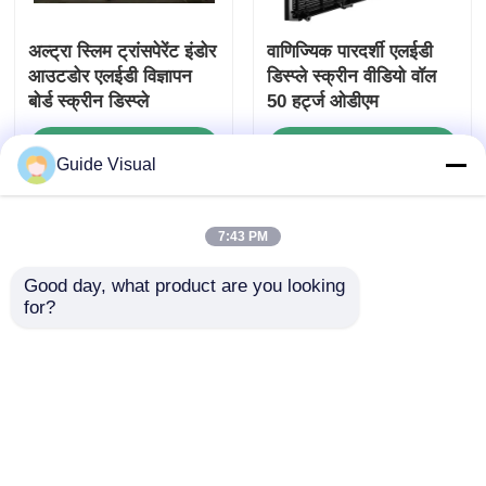
अल्ट्रा स्लिम ट्रांसपेरेंट इंडोर
वाणिज्यिक पारदर्शी एलईडी
आउटडोर एलईडी विज्ञापन
डिस्प्ले स्क्रीन वीडियो वॉल
बोर्ड स्क्रीन डिस्प्ले
50 हर्ट्ज ओडीएम
जांच भेजें
जांच भेजें
Guide Visual
7:43 PM
होम
हमारे बारे में
हमसे संपर्क करें
Desktop Site
साइटमैप
गोपनीयता नीति
Good day, what product are you looking 
for?
गुणवत्ता
एलईडी वीडियो दीवार प्रदर्शन
चीन का
कारखाना.Copyright © 2026 Shenzhen Guide
Technology Co., Ltd. All Rights Reserved.