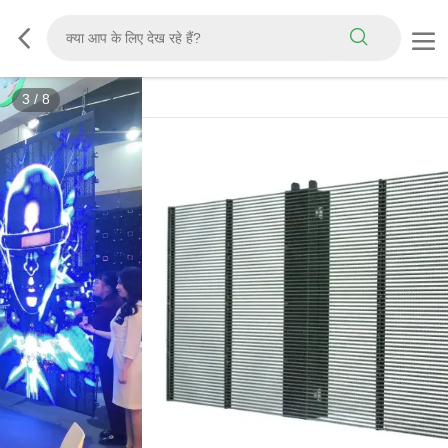
3
/
8