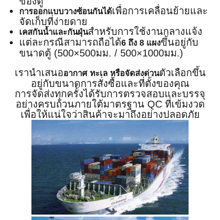
ของตู้
เพื่อการเคลื่อนย้ายและ
การออกแบบวางซ้อนกันได้
จัดเก็บที่ง่ายดาย
สำหรับการใช้งานกลางแจ้ง
เคสกันน้ำและกันฝุ่น
แต่ละกรณีสามารถถือได้
ขึ้นอยู่กับ
6 ถึง 8 แผง
ขนาดตู้ (500×500มม. / 500×1000มม.)
เรานำเสนอ
ตัวเลือกขึ้น
อากาศ ทะเล หรือจัดส่งด่วน
อยู่กับขนาดการสั่งซื้อและที่ตั้งของคุณ
การจัดส่งทุกครั้งได้รับการตรวจสอบและบรรจุ
อย่างครบถ้วนภายใต้มาตรฐาน QC ที่เข้มงวด
เพื่อให้แน่ใจว่าสินค้าจะมาถึงอย่างปลอดภัย