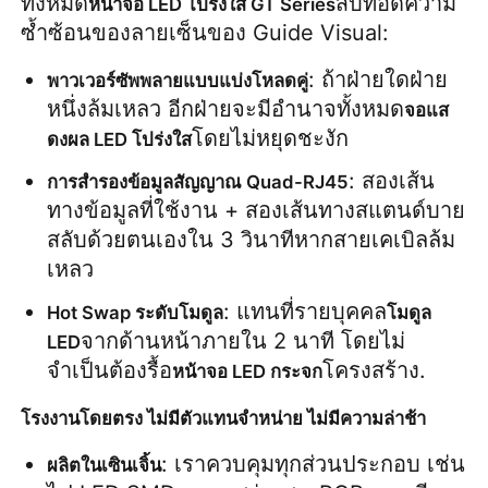
ทั้งหมด
สืบทอดความ
หน้าจอ LED โปร่งใส GT Series
ซ้ำซ้อนของลายเซ็นของ Guide Visual:
หน้าจอ LED SMD
: ถ้าฝ่ายใดฝ่าย
พาวเวอร์ซัพพลายแบบแบ่งโหลดคู่
หนึ่งล้มเหลว อีกฝ่ายจะมีอำนาจทั้งหมด
จอแส
บอร์ดจอ LED นอก
โดยไม่หยุดชะงัก
ดงผล LED โปร่งใส
: สองเส้น
การสำรองข้อมูลสัญญาณ Quad-RJ45
ป้ายโฆษณากลางแจ้ง
ทางข้อมูลที่ใช้งาน + สองเส้นทางสแตนด์บาย 
สลับด้วยตนเองใน 3 วินาทีหากสายเคเบิลล้ม
เหลว
: แทนที่รายบุคคล
Hot Swap ระดับโมดูล
โมดูล 
จากด้านหน้าภายใน 2 นาที โดยไม่
LED
จำเป็นต้องรื้อ
โครงสร้าง.
หน้าจอ LED กระจก
โรงงานโดยตรง ไม่มีตัวแทนจำหน่าย ไม่มีความล่าช้า
: เราควบคุมทุกส่วนประกอบ เช่น 
ผลิตในเซินเจิ้น