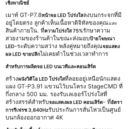
เชิงพาณิชย์
เมาท์ GT-P7.8
ลงบนกระจกที่มี
หน้าจอ LED โปร่งใส
อยู่โดยตรง ลูกค้าเห็นเนื้อหาดิจิทัลของคุณ
และ
สินค้าภายใน. ที่
รักษาความ
ความโปร่งใส 75%
สวยงามของร้านค้าในขณะส่งมอบ
ป้ายโฆษณา 
-ระดับความสว่าง พลังคู่หมายถึงคุณ
LED
จอแสดง
ไม่เคยดำในช่วงเวลาทำการ
ผล LED ขายปลีก
สำหรับการผลิตจอ LED บนเวทีและคอนเสิร์ต
สร้าง
ที่ลอยอยู่เหนือนักแสดง 
ผนังวิดีโอ LED โปร่งใส
แผง GT-P3.91 แขวนไว้บนโครง StageCMD ที่
กึ่งกลาง 500 มม. รองรับเลเยอร์โปร่งใสที่
สร้างสรรค์สำหรับ
- ที่
จอแสดงผล LED คอนเสิร์ต
อัตรา
รับประกันการสั่นไหวเป็นศูนย์
การรีเฟรช 3,840Hz
บนกล้องออกอากาศ 4K