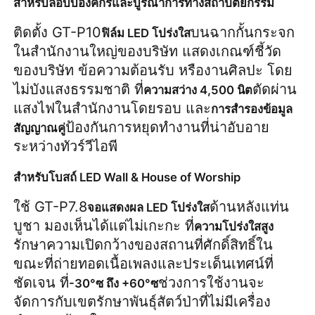
สำหรับล็อบบี้องค์กรและบูรณาการทางสถาปัตยกรรม
ติดตั้ง GT-P10
บนฉากกั้นกระจก
ฟิล์ม LED โปร่งใส
ในสำนักงานใหญ่ของบริษัท แสดงเกณฑ์ชี้วัด
ของบริษัท ข้อความต้อนรับ หรืองานศิลปะ โดย
ไม่บังแสงธรรมชาติ ที่
ตัดผ่าน
ความสว่าง 4,500 นิต
แสงไฟในสำนักงานโดยรอบ และ
การสำรองข้อมูล
ป้องกันการหยุดทำงานที่น่าอับอาย
สัญญาณคู่
ระหว่างทัวร์วีไอพี
สำหรับโบสถ์ LED Wall & House of Worship
ใช้ GT-P7.8
ด้านหลังแท่น
จอแสดงผล LED โปร่งใส
บูชา มองเห็นได้แต่ไม่เกะกะ ที่
ความโปร่งใสสูง
รักษาความเปิดกว้างของสถานที่ศักดิ์สิทธิ์ใน
ขณะที่ถ่ายทอดเนื้อเพลงและประเด็นเทศน์ที่
ชัดเจน ที่
ช่วงการใช้งานจะ
-30°ซ ถึง +60°ซ
จัดการกับเขตรักษาพันธุ์สัตว์ป่าที่ไม่มีเครื่อง