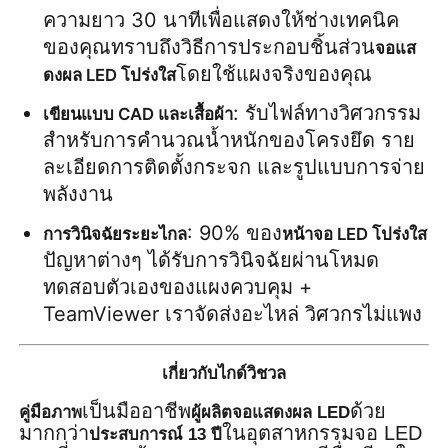
ความยาว 30 นาทีเพื่อแสดงให้ช่างเทคนิค
ของคุณทราบถึงวิธีการประกอบชิ้นส่วน
จอแส
โดยใช้แผงจริงของคุณ
ดงผล LED โปร่งใส
: รับไฟล์ทางวิศวกรรม
เขียนแบบ CAD และเสื้อผ้า
สำหรับการคำนวณน้ำหนักของโครงยึด ราย
ละเอียดการติดตั้งกระจก และรูปแบบการจ่าย
พลังงาน
: 90% ของ
การวินิจฉัยระยะไกล
หน้าจอ LED โปร่งใส
ปัญหาต่างๆ ได้รับการวินิจฉัยผ่านโหมด
ทดสอบตัวเองของแผงควบคุม + 
TeamViewer เราจัดส่งอะไหล่ วิศวกรไม่แพง
เกี่ยวกับไกด์วิชวล
เป็นมืออาชีพ
ด้วย
คู่มือภาพ
ผู้ผลิตจอแสดงผล LED
มากกว่า
ในอุตสาหกรรมจอ LED
ประสบการณ์ 13 ปี