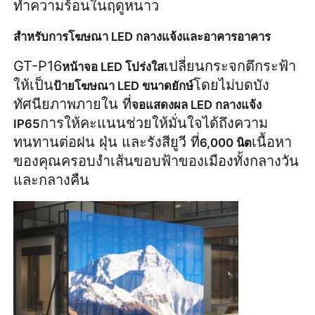
ทำความร้อนในฤดูหนาว
สำหรับการโฆษณา LED กลางแจ้งและอาคารอาคาร
GT-P16
เปลี่ยนกระจกตึกระฟ้า
หน้าจอ LED โปร่งใส
ให้เป็น
โดยไม่บดบัง
ป้ายโฆษณา LED ขนาดยักษ์
ทัศนียภาพภายใน ที่
จอแสดงผล LED กลางแจ้ง 
การให้คะแนนช่วยให้มั่นใจได้ถึงความ
IP65
ทนทานต่อฝน ฝุ่น และรังสียูวี ที่
เนื้อหา
6,000 นิต
ของคุณครอบงำเส้นขอบฟ้าของเมืองทั้งกลางวัน
และกลางคืน