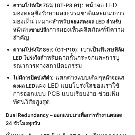
: หน้าจอ LED 
ความโปร่งใส 75% (GT-P3.91)
มองทะลุซึ่งรักษาแสงธรรมชาติและแนวการ
ขอทุน
มองเห็น เหมาะสำหรับ
จอแสดงผล LED สำหรับ
การมองเห็นผลิตภัณฑ์มีความ
หน้าต่างขายปลีก
จอแสดงผล LED ผนังวิดีโอ
สำคัญ
: เบาเป็นพิเศษ
ความโปร่งใส 85% (GT-P10)
ฟิล์ม 
หน้าจอแสดงผล LED
สำหรับฉากกั้นกระจกและการบู
LED โปร่งใส
รณาการทางสถาปัตยกรรม
หน้าจอแสดงคอนเสิร์ต
: แตกต่างแบบเดิมๆ
ไม่มีการปิดบังสีดำ
หน้าจอแส
แผง LED แบบโปร่งใสของเราใช้
ดงผล LED
ให้เช่าจอ LED
การออกแบบ PCB แบบเรียบง่าย ช่วยเพิ่ม
ทัศนวิสัยสูงสุด
ผนังวิดีโอ LED COB
Dual Redundancy – ออกแบบมาเพื่อการทำงานตลอด
24 ชั่วโมงทุกวัน
จอแสดงผล LED โปร่งใส