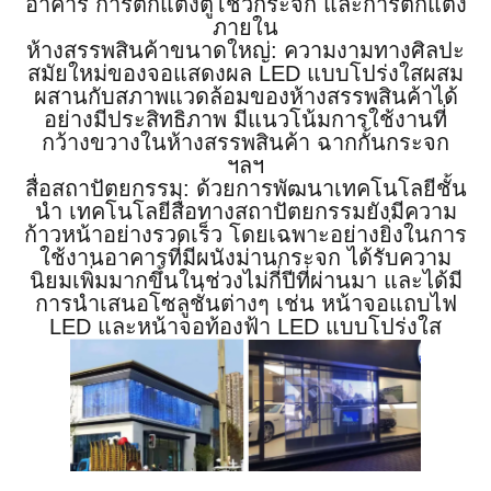
อาคาร การตกแต่งตู้โชว์กระจก และการตกแต่ง
ภายใน
ห้างสรรพสินค้าขนาดใหญ่: ความงามทางศิลปะ
สมัยใหม่ของจอแสดงผล LED แบบโปร่งใสผสม
ผสานกับสภาพแวดล้อมของห้างสรรพสินค้าได้
อย่างมีประสิทธิภาพ มีแนวโน้มการใช้งานที่
กว้างขวางในห้างสรรพสินค้า ฉากกั้นกระจก
ฯลฯ
สื่อสถาปัตยกรรม: ด้วยการพัฒนาเทคโนโลยีชั้น
นำ เทคโนโลยีสื่อทางสถาปัตยกรรมยังมีความ
ก้าวหน้าอย่างรวดเร็ว โดยเฉพาะอย่างยิ่งในการ
ใช้งานอาคารที่มีผนังม่านกระจก ได้รับความ
นิยมเพิ่มมากขึ้นในช่วงไม่กี่ปีที่ผ่านมา และได้มี
การนำเสนอโซลูชั่นต่างๆ เช่น หน้าจอแถบไฟ
LED และหน้าจอท้องฟ้า LED แบบโปร่งใส