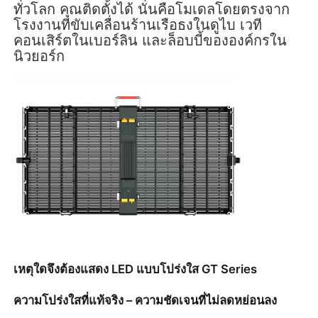
ทั่วโลก คุณติดตั้งได้ นั่นคือโมเดลโดยตรงจาก
โรงงานที่ขับเคลื่อนร้านเรือธงในดูไบ เวที
คอนเสิร์ตในเบอร์ลิน และล็อบบี้ขององค์กรใน
รายการ VR
นิวยอร์ก
เกี่ยวกับเรา
ทัวร์โรงงาน
การควบคุมคุณภาพ
ติดต่อเรา
ข่าว
เหตุใดจึงต้องแสดง LED แบบโปร่งใส GT Series
ความโปร่งใสที่แท้จริง – ความชัดเจนที่ไม่ลดหย่อนลง
กรณี