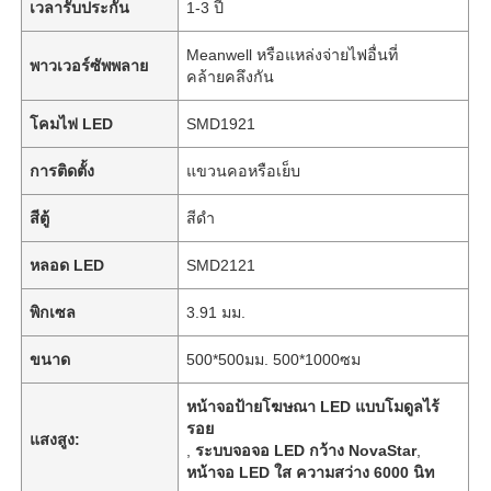
เวลารับประกัน
1-3 ปี
Meanwell หรือแหล่งจ่ายไฟอื่นที่
พาวเวอร์ซัพพลาย
คล้ายคลึงกัน
โคมไฟ LED
SMD1921
การติดตั้ง
แขวนคอหรือเย็บ
สีตู้
สีดำ
หลอด LED
SMD2121
พิกเซล
3.91 มม.
ขนาด
500*500มม. 500*1000ซม
หน้าจอป้ายโฆษณา LED แบบโมดูลไร้
รอย
แสงสูง:
,
ระบบจอจอ LED กว้าง NovaStar
,
หน้าจอ LED ใส ความสว่าง 6000 นิท