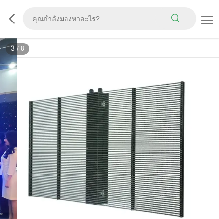
3
/
8