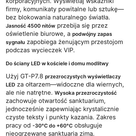
korporacyjnych. Wyświetlaj wskaźniki 
firmy, komunikaty powitalne lub sztukę—
bez blokowania naturalnego światła. 
 przebija się przez 
Jasność 4500 nitów
oświetlenie biurowe, a 
podwójny zapas 
 zapobiega żenującym przestojom 
sygnału
podczas wycieczek VIP.
Do ściany LED w kościele i domu modlitwy
Użyj GT-P7.8 
przezroczystych wyświetlaczy 
 za ołtarzem—widoczne dla wiernych, 
LED
ale nie natrętne. 
Wysoka przezroczystość
zachowuje otwartość sanktuarium, 
jednocześnie zapewniając krystalicznie 
czyste teksty i punkty kazania. Zakres 
pracy od 
 obsługuje 
-30°C do +60°C
nieogrzewane sanktuaria zimą.