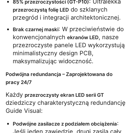
: Ultralekka 
85% przezroczystości (GT-P10)
 do szklanych 
przezroczystą folię LED
Ekran LED SMD
przegród i integracji architektonicznej.
: W przeciwieństwie do 
Brak czarnej maski
Płyty wyświetleniowe LED zewnętrzne
konwencjonalnych 
, nasze 
ekranów LED
przezroczyste panele LED wykorzystują 
Zewnętrzny billboard ledowy
minimalistyczny design PCB, 
maksymalizując widoczność.
Podwójna redundancja – Zaprojektowana do
pracy 24/7
Każdy 
przezroczysty ekran LED serii GT
dziedziczy charakterystyczną redundancję 
Guide Visual:
: 
Podwójne zasilacze z podziałem obciążenia
Jeśli jeden zawiedzie, drugi zasila cały 