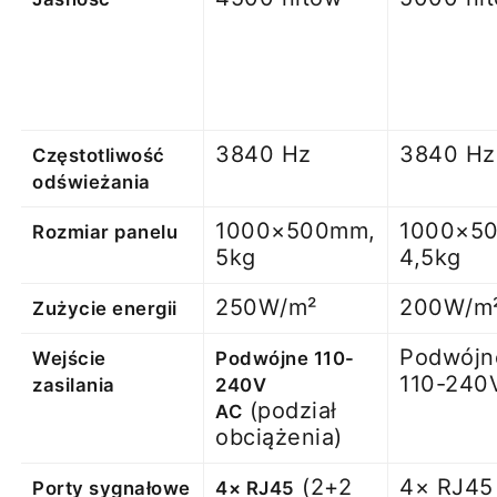
3840 Hz
3840 Hz
Częstotliwość
odświeżania
1000×500mm,
1000×5
Rozmiar panelu
5kg
4,5kg
250W/m²
200W/m
Zużycie energii
Podwójn
Wejście
Podwójne 110-
110-240
zasilania
240V
(podział
AC
obciążenia)
(2+2
4× RJ45
Porty sygnałowe
4× RJ45