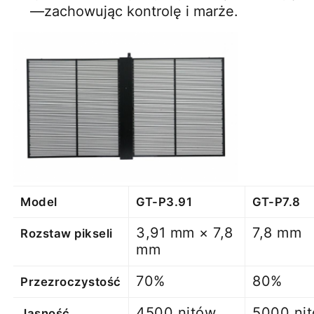
—zachowując kontrolę i marże.
Model
GT-P3.91
GT-P7.8
3,91 mm × 7,8
7,8 mm
Rozstaw pikseli
mm
70%
80%
Przezroczystość
4500 nitów
5000 ni
Jasność