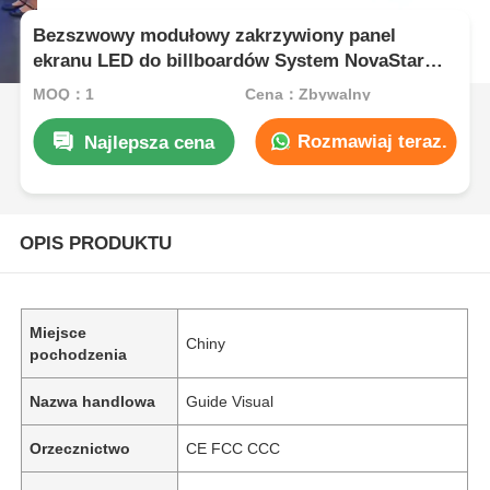
Bezszwowy modułowy zakrzywiony panel
ekranu LED do billboardów System NovaStar
6000 nitów
MOQ：1
Cena：Zbywalny
Rozmawiaj teraz.
Najlepsza cena
OPIS PRODUKTU
Miejsce
Chiny
pochodzenia
Nazwa handlowa
Guide Visual
Orzecznictwo
CE FCC CCC