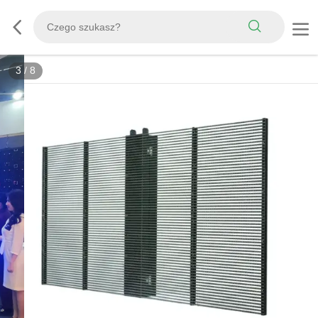
3
/
8