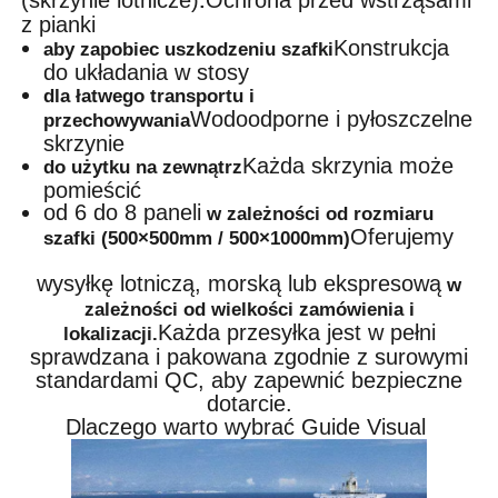
:
z pianki
Konstrukcja
aby zapobiec uszkodzeniu szafki
do układania w stosy
dla łatwego transportu i
Wodoodporne i pyłoszczelne
przechowywania
skrzynie
Każda skrzynia może
do użytku na zewnątrz
pomieścić
od 6 do 8 paneli
w zależności od rozmiaru
Oferujemy
szafki (500×500mm / 500×1000mm)
wysyłkę lotniczą, morską lub ekspresową
w
zależności od wielkości zamówienia i
Każda przesyłka jest w pełni
lokalizacji.
sprawdzana i pakowana zgodnie z surowymi
standardami QC, aby zapewnić bezpieczne
dotarcie.
Dlaczego warto wybrać Guide Visual