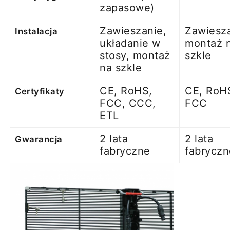
zapasowe)
Zawieszanie,
Zawiesza
Instalacja
układanie w
montaż 
stosy, montaż
szkle
na szkle
CE, RoHS,
CE, RoH
Certyfikaty
FCC, CCC,
FCC
ETL
2 lata
2 lata
Gwarancja
fabryczne
fabryczn