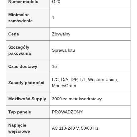
Numer modelu
G20
Minimalne
1
zamówienie
Cena
Zbywalny
Szczegóły
Sprawa lotu
pakowania
Czas dostawy
15
L/C, D/A, D/P, T/T, Western Union,
Zasady płatności
MoneyGram
Możliwość Supply
3000 za metr kwadratowy
Typ panelu
PROWADZONY
Napięcie
AC 110-240 V, 50/60 Hz
wejściowe