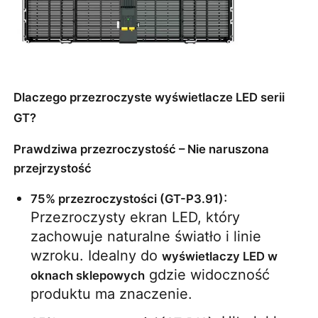
Poproś o wycenę
Wyświetlacz LED do ściany wideo
Dlaczego przezroczyste wyświetlacze LED serii
GT?
Ekran wyświetlacza LED
Prawdziwa przezroczystość – Nie naruszona
przejrzystość
ekran LED na koncerty
: 
75% przezroczystości (GT-P3.91)
Przezroczysty ekran LED, który 
Wynajem ekranów LED
zachowuje naturalne światło i linie 
wzroku. Idealny do 
wyświetlaczy LED w 
Ściana wideo LED Cob
 gdzie widoczność 
oknach sklepowych
produktu ma znaczenie.
Przezroczysty wyświetlacz LED