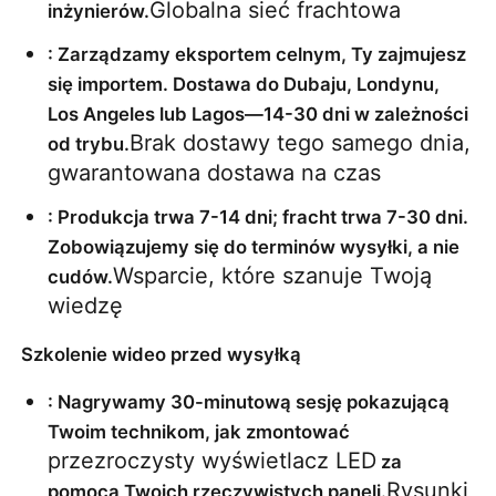
Globalna sieć frachtowa
inżynierów.
: Zarządzamy eksportem celnym, Ty zajmujesz 
się importem. Dostawa do Dubaju, Londynu, 
Los Angeles lub Lagos—14-30 dni w zależności 
Brak dostawy tego samego dnia, 
od trybu.
gwarantowana dostawa na czas
: Produkcja trwa 7-14 dni; fracht trwa 7-30 dni. 
Zobowiązujemy się do terminów wysyłki, a nie 
Wsparcie, które szanuje Twoją 
cudów.
wiedzę
Szkolenie wideo przed wysyłką
: Nagrywamy 30-minutową sesję pokazującą 
Twoim technikom, jak zmontować 
przezroczysty wyświetlacz LED
 za 
Rysunki 
pomocą Twoich rzeczywistych paneli.