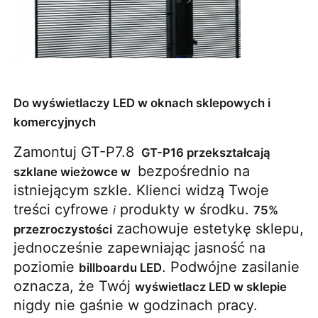
Do wyświetlaczy LED w oknach sklepowych i
komercyjnych
Zamontuj GT-P7.8 
 GT-P16 przekształcają 
 bezpośrednio na 
szklane wieżowce w 
istniejącym szkle. Klienci widzą Twoje 
treści cyfrowe 
 produkty w środku. 
i
75% 
 zachowuje estetykę sklepu, 
przezroczystości
jednocześnie zapewniając jasność na 
poziomie 
. Podwójne zasilanie 
billboardu LED
oznacza, że ​​Twój 
wyświetlacz LED w sklepie
nigdy nie gaśnie w godzinach pracy.