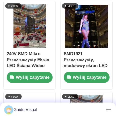
240V SMD Mikro
SMD1921
Przezroczysty Ekran
Przezroczysty,
LED Ściana Wideo
modułowy ekran LED
do ściany wideo dla
Wyślij zapytanie
Wyślij zapytanie
handlu detalicznego
Guide Visual