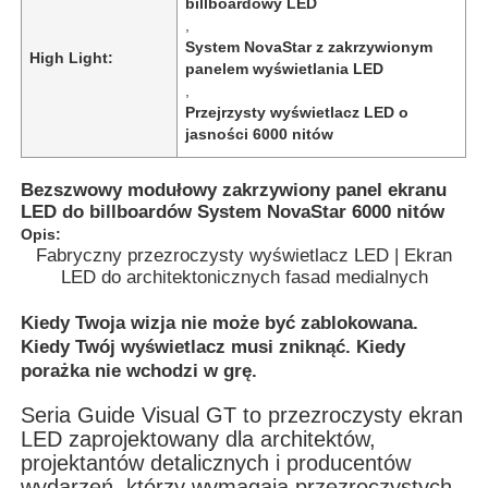
billboardowy LED
,
System NovaStar z zakrzywionym
High Light:
panelem wyświetlania LED
,
Przejrzysty wyświetlacz LED o
jasności 6000 nitów
Bezszwowy modułowy zakrzywiony panel ekranu
LED do billboardów System NovaStar 6000 nitów
Opis:
Fabryczny przezroczysty wyświetlacz LED | Ekran
LED do architektonicznych fasad medialnych
Kiedy Twoja wizja nie może być zablokowana.
Do domu
Kiedy Twój wyświetlacz musi zniknąć. Kiedy
porażka nie wchodzi w grę.
Seria Guide Visual GT to przezroczysty ekran
Produkty
LED zaprojektowany dla architektów,
projektantów detalicznych i producentów
Filmy
wydarzeń, którzy wymagają przezroczystych