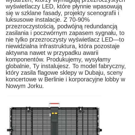
wyświetlaczy LED, które płynnie wpasowują
się w szklane fasady, projekty scenografii i
Pokaz VR
luksusowe instalacje. Z 70-90%
przezroczystością, podwójną redundancją
zasilania i poczwórnym zapasem sygnału, to
O nas
nie tylko przezroczysty wyświetlacz LED—to
niewidzialna infrastruktura, która pozostaje
aktywna nawet w przypadku awarii
Wycieczka po fabryce
komponentów. Produkujemy, wysyłamy
globalnie, Ty instalujesz. To model fabryczny,
który zasila flagowe sklepy w Dubaju, sceny
Kontrola jakości
koncertowe w Berlinie i korporacyjne lobby w
Nowym Jorku.
Skontaktuj się z nami
Nowości
Sprawy