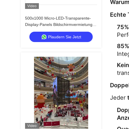
Warum 
Video
Echte 
500x1000 Micro-LED-Transparente-
Display-Panels Bildschirmvermietung
75%
Schnellverschluss Benutzerdefiniert
Perf
Plaudern Sie Jetzt
85%
Inte
Kei
tran
Doppel
Jeder 
Dopp
Anz
Video