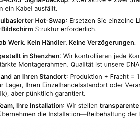
d-RJ45-Signal-Backup
: Zwei aktive + zwei St
 ein Kabel ausfällt.
ulbasierter Hot-Swap
: Ersetzen Sie einzelne 
L
-Bildschirm
 Struktur erforderlich.
 ab Werk. Kein Händler. Keine Verzögerungen.
estellt in Shenzhen
: Wir kontrollieren jede K
tärkte Montagerahmen. Qualität ist unsere DNA
and an Ihren Standort
: Produktion + Fracht = 1
hr Lager, Ihren Einzelhandelsstandort oder Vera
ik), aber pünktlich garantiert.
Team, Ihre Installation
: Wir stellen 
transparente
übernehmen die Installation—Beibehaltung der 