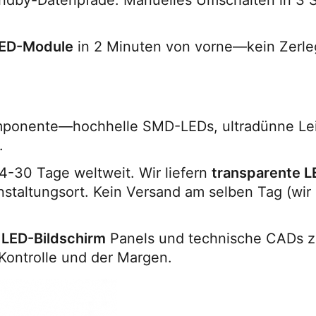
andby-Datenpfade. Manuelles Umschalten in 3 
ED-Module
 in 2 Minuten von vorne—kein Zerle
omponente—hochhelle SMD-LEDs, ultradünne Leit
.
4-30 Tage weltweit. Wir liefern 
transparente 
nstaltungsort. Kein Versand am selben Tag (wir s
 LED-Bildschirm
 Panels und technische CADs z
Kontrolle und der Margen.