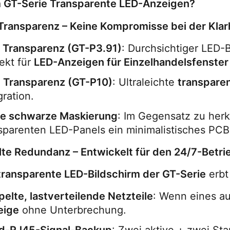
GT-Serie Transparente LED-Anzeigen?
Transparenz – Keine Kompromisse bei der Klar
 Transparenz (GT-P3.91)
: Durchsichtiger LED-Bi
ekt für 
LED-Anzeigen für Einzelhandelsfenster
 Transparenz (GT-P10)
: Ultraleichte 
transparen
gration.
ne schwarze Maskierung
: Im Gegensatz zu her
sparenten LED-Panels ein minimalistisches PCB-
te Redundanz – Entwickelt für den 24/7-Betri
transparente LED-Bildschirm der GT-Serie
 erb
elte, lastverteilende Netzteile
: Wenn eines au
eige
 ohne Unterbrechung.