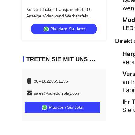
Qua
wenn
Konzert-Ticker Transparente LED-
Anzeige Videowand Werbetafeln
Mod
Vermietung
LED
Plaudern Sie Jetzt
Direkt
Herg
TRETEN SIE MIT UNS IN VERBINDUNG
vers
Vers
an I
86--18220591195
Fabr
sales@sqleddisplay.com
Ihr 
Plaudern Sie Jetzt
Sie 