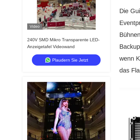
Die Gui
Eventpr
Video
Bühnen
240V SMD Mikro Transparente LED-
Backup 
Anzeigetafel Videowand
wenn Ko
Plaudern Sie Jetzt
das Fla