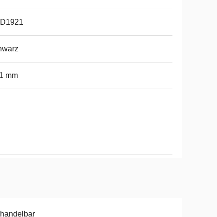
D1921
hwarz
91 mm
handelbar