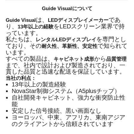
Guide Visualについて
は、
であ
Guide Visual
LEDディスプレイメーカー
り、
をLEDスクリーン業界で持
13年以上の経験
っています。
私たちは、
を専門とし
レンタルLEDディスプレイ
ており、その
で知られて
耐久性、革新性、安定性
います。
すべての製品は、
から
キャビネット成形
品質管理
まで、社内で設計および製造されており、一
貫した品質と迅速な配送を保証しています。
当社の利点：
13年以上の製造経験
NovaStar制御システム（A5plusチップ）
自社開発キャビネット、強力な衝突防止性
能
安定した信号接続、黒い画面なし
ヨーロッパ、中東、アフリカ、東南アジア
のクライアントから信頼されています