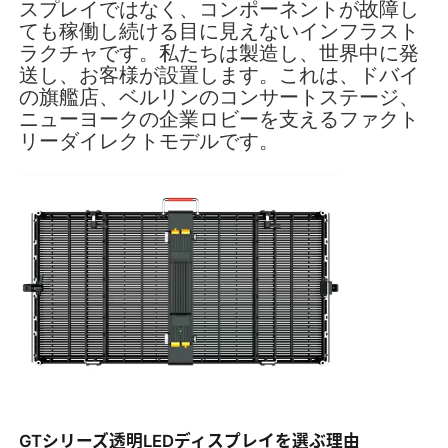
スプレイではなく、コンポーネントが故障し
ても稼働し続ける目に見えないインフラスト
ラクチャです。私たちは製造し、世界中に発
VRショー
送し、お客様が設置します。これは、ドバイ
の旗艦店、ベルリンのコンサートステージ、
ニューヨークの企業ロビーを支えるファクト
私たちについて
リーダイレクトモデルです。
工場見学
品質管理
お問い合わせ
ニュース
ケース
GTシリーズ透明LEDディスプレイを選ぶ理由