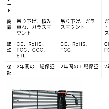
ー
ト
吊り下げ、積み
吊り下げ、ガラ
設
重ね、ガラスマ
スマウント
置
ウント
CE、RoHS、
CE、RoHS、
C
認
FCC、CCC、
FCC
F
証
ETL
2年間の工場保証
2年間の工場保証
2
保
証