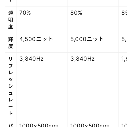
チ
70%
80%
8
透
明
度
4,500ニット
5,000ニット
5
輝
度
3,840Hz
3,840Hz
1
リ
フ
レ
ッ
シ
ュ
レ
ー
ト
1000×500mm、
1000×500mm、
1
パ