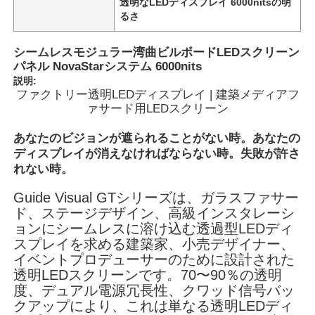
透明なLEDディスプレイ 6000nitsの明
るさ
シームレスモジュラー湾曲ビルボードLEDスクリーン
パネル NovaStarシステム 6000nits
説明:
ファクトリー透明LEDディスプレイ | 建築メディアフ
ァサード用LEDスクリーン
あなたのビジョンが遮られることがない時。あなたの
ディスプレイが消えなければならない時。失敗が許さ
れない時。
Guide Visual GTシリーズは、ガラスファサー
ド、ステージデザイン、高級インスタレーシ
ホーム
ョンにシームレスに溶け込む透過型LEDディ
スプレイを求める建築家、小売デザイナー、
イベントプロデューサーのために設計された
製品
透明LEDスクリーンです。70〜90％の透明
度、デュアル電源冗長性、クワッド信号バッ
クアップにより、これは単なる透明LEDディ
動画