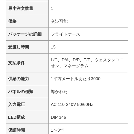
最小注文数量
1
価格
交渉可能
パッケージの詳細
フライトケース
受渡し時間
15
L/C、D/A、D/P、T/T、ウェスタンユニ
支払条件
オン、マネーグラム
供給の能力
1平方メートルあたり3000
パネルの種類
導かれた
入力電圧
AC 110-240V 50/60Hz
LED構成
DIP 346
保証時間
1〜3年