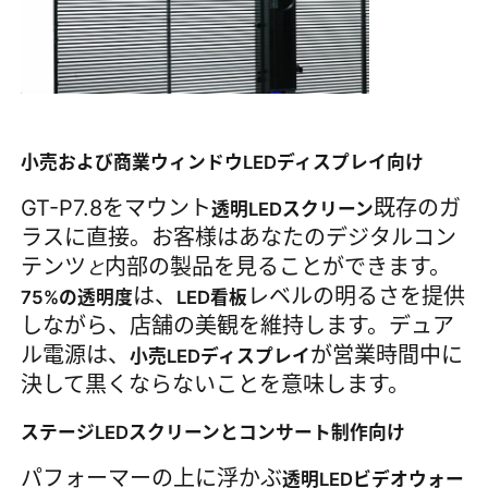
小売および商業ウィンドウLEDディスプレイ向け
GT-P7.8をマウント
既存のガ
透明LEDスクリーン
ラスに直接。お客様はあなたのデジタルコン
テンツ
内部の製品を見ることができます。
と
は、
レベルの明るさを提供
75%の透明度
LED看板
しながら、店舗の美観を維持します。デュア
ル電源は、
が営業時間中に
小売LEDディスプレイ
決して黒くならないことを意味します。
ステージLEDスクリーンとコンサート制作向け
パフォーマーの上に浮かぶ
透明LEDビデオウォー