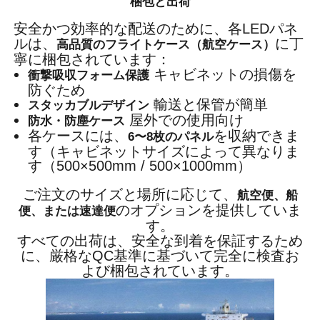
梱包と出荷
安全かつ効率的な配送のために、各LEDパネ
ルは、
に丁
高品質のフライトケース（航空ケース）
寧に梱包されています：
キャビネットの損傷を
衝撃吸収フォーム保護
防ぐため
輸送と保管が簡単
スタッカブルデザイン
屋外での使用向け
防水・防塵ケース
各ケースには、
を収納できま
6〜8枚のパネル
す（キャビネットサイズによって異なりま
す（500×500mm / 500×1000mm）
ご注文のサイズと場所に応じて、
航空便、船
のオプションを提供していま
便、または速達便
す。
すべての出荷は、安全な到着を保証するため
に、厳格なQC基準に基づいて完全に検査お
よび梱包されています。