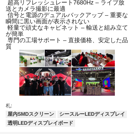
超高リフレッシュレート7680Hz – ライブ放
送とカメラ撮影に最適
信号と電源のデュアルバックアップ – 重要な
瞬間に黒い画面が表示されない
軽量で頑丈なキャビネット – 輸送と組み立て
が簡単
専門の工場サポート – 直接価格、安定した品
質
札:
屋内SMDスクリーン
シースルーLEDディスプレイ
透明LEDディスプレイボード