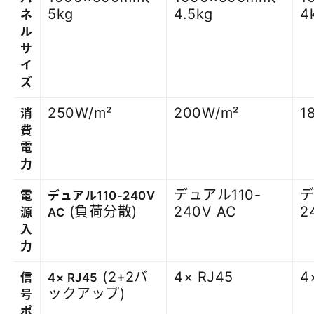
5kg
4.5kg
4
ネ
ル
サ
イ
ズ
250W/m²
200W/m²
1
消
費
電
力
デュアル110-
デ
電
デュアル110-240V
(負荷分散)
240V AC
2
源
AC
入
力
(2+2バ
4× RJ45
4
信
4× RJ45
ックアップ)
号
ポ