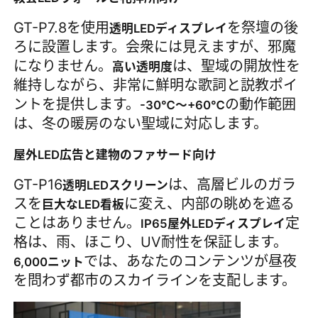
GT-P7.8を使用
を祭壇の後
透明LEDディスプレイ
ろに設置します。会衆には見えますが、邪魔
になりません。
は、聖域の開放性を
高い透明度
維持しながら、非常に鮮明な歌詞と説教ポイ
ントを提供します。
の動作範囲
-30℃～+60℃
は、冬の暖房のない聖域に対応します。
屋外LED広告と建物のファサード向け
GT-P16
は、高層ビルのガラ
透明LEDスクリーン
スを
に変え、内部の眺めを遮る
巨大なLED看板
ことはありません。
定
IP65屋外LEDディスプレイ
格は、雨、ほこり、UV耐性を保証します。
では、あなたのコンテンツが昼夜
6,000ニット
を問わず都市のスカイラインを支配します。