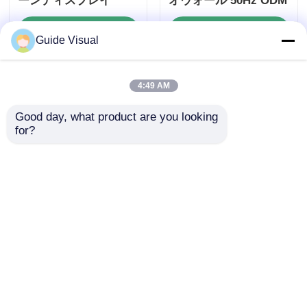
ーンディスプレイ
オウォール 50Hz ODM
お問い合わせを送信
お問い合わせを送信
Guide Visual
4:49 AM
ホーム
企業情報
お問い合わせ
Desktop Site
地図
プライバシーポリシー規約
Good day, what product are you looking 
for?
品質
LED ビデオウォールディスプレイ
中国工
場.Copyright © 2026 Shenzhen Guide Technology
Co., Ltd. All Rights Reserved.