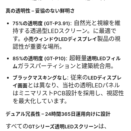
真の透明性 – 妥協のない鮮明さ
引金 を 求め て ください
: 自然光と視線を維
75%の透明度 (GT-P3.91)
持する透過型LEDスクリーン。に最適で
LED ビデオウォールディスプレイ
す。
製品の視
小売ウィンドウLEDディスプレイ
認性が重要な場所。
LEDディスプレイ画面
: 超軽量
85%の透明度 (GT-P10)
透明LEDフィル
ガラスパーティションと建築統合用。
ム
コンサートLEDスクリーン
: 従来の
ブラックマスキングなし
LEDディスプレ
とは異なり、当社の透明LEDパネル
イ画面
ステージLEDスクリーンレンタル
はミニマリストPCB設計を採用し、視認性
を最大化しています。
コブLEDビデオ壁
デュアル冗長性 – 24時間365日運用向けに設計
すべての
は、
GTシリーズ透明LEDスクリーン
透明なLEDディスプレイ