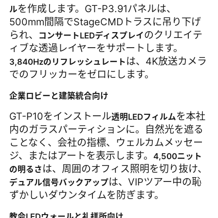
を作成します。GT-P3.91パネルは、
ル
500mm間隔でStageCMDトラスに吊り下げ
られ、
のクリエイテ
コンサートLEDディスプレイ
ィブな透過レイヤーをサポートします。
は、4K放送カメラ
3,840Hzのリフレッシュレート
でのフリッカーをゼロにします。
企業ロビーと建築統合向け
GT-P10をインストール
を本社
透明LEDフィルム
内のガラスパーティションに。自然光を遮る
ことなく、会社の指標、ウェルカムメッセー
ジ、またはアートを表示します。
4,500ニット
は、周囲のオフィス照明を切り抜け、
の明るさ
は、VIPツアー中の恥
デュアル信号バックアップ
ずかしいダウンタイムを防ぎます。
教会LEDウォールと礼拝所向け