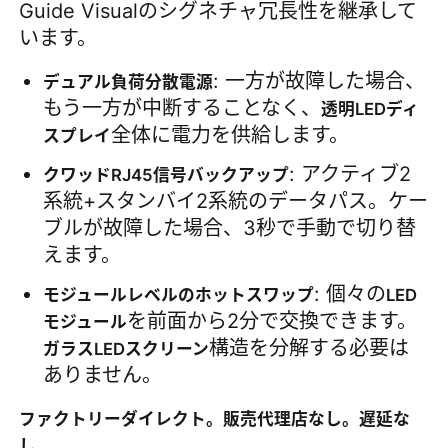
Guide Visualのシグネチャ冗長性を継承して
います。
SMD LEDスクリーン
: 一方が故障した場合、
デュアル負荷分散電源
もう一方が中断することなく、
透明LEDディ
屋外用LEDディスプレイボード
全体に電力を供給します。
スプレイ
: アクティブ2
クワッドRJ45信号バックアップ
屋外の導かれた看板
系統+スタンバイ2系統のデータパス。ケー
ブルが故障した場合、3秒で手動で切り替
えます。
: 個々の
モジュールレベルのホットスワップ
LED
を前面から2分で交換できます。
モジュール
構造を分解する必要は
ガラスLEDスクリーン
ありません。
ファクトリーダイレクト。販売代理店なし。遅延な
し。