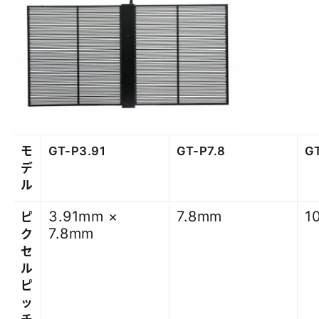
モ
GT-P3.91
GT-P7.8
G
デ
ル
3.91mm ×
7.8mm
1
ピ
7.8mm
ク
セ
ル
ピ
ッ