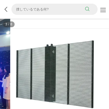
3
/
8