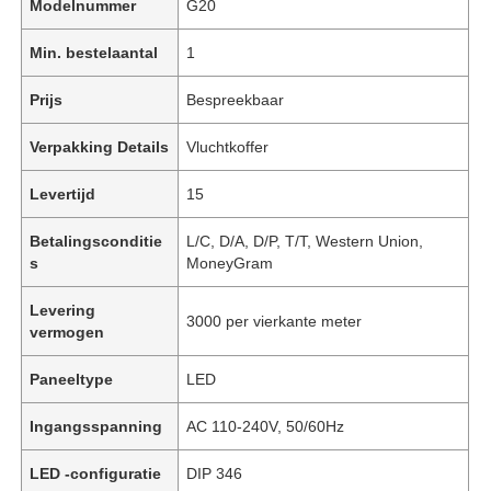
Modelnummer
G20
Min. bestelaantal
1
Prijs
Bespreekbaar
Verpakking Details
Vluchtkoffer
Levertijd
15
Betalingsconditie
L/C, D/A, D/P, T/T, Western Union,
s
MoneyGram
Levering
3000 per vierkante meter
vermogen
Paneeltype
LED
Ingangsspanning
AC 110-240V, 50/60Hz
LED -configuratie
DIP 346