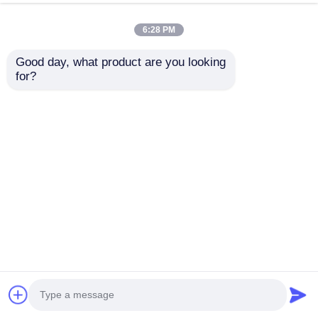
6:28 PM
Ultra Slim
Commerciële
Good day, what product are you looking 
Transparant Indoor
Transparante LED
for?
Outdoor LED
Display Scherm
Reclamebord Scherm
Videowand 50Hz ODM
Aanvraag sturen
Aanvraag sturen
Display
Thuis
Ongeveer ons
Contacteer ons
Desktop Site
Sitemap
Privacybeleid
Kwaliteit
LED-videomuurweergave
China
Fabriek.Copyright © 2026 Shenzhen Guide
Technology Co., Ltd. All Rights Reserved.