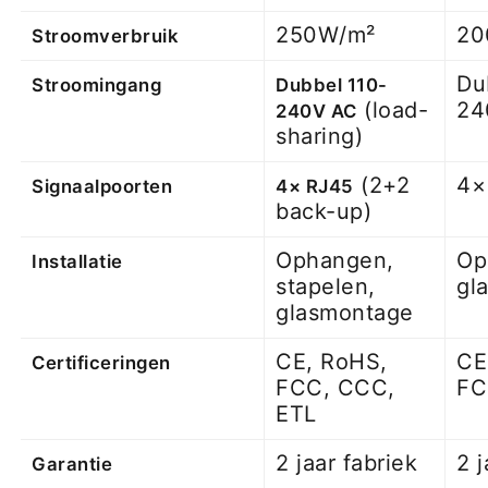
250W/m²
20
Stroomverbruik
Du
Stroomingang
Dubbel 110-
(load-
24
240V AC
sharing)
(2+2
4×
Signaalpoorten
4× RJ45
back-up)
Ophangen,
Op
Installatie
stapelen,
gl
glasmontage
CE, RoHS,
CE
Certificeringen
FCC, CCC,
F
ETL
2 jaar fabriek
2 j
Garantie