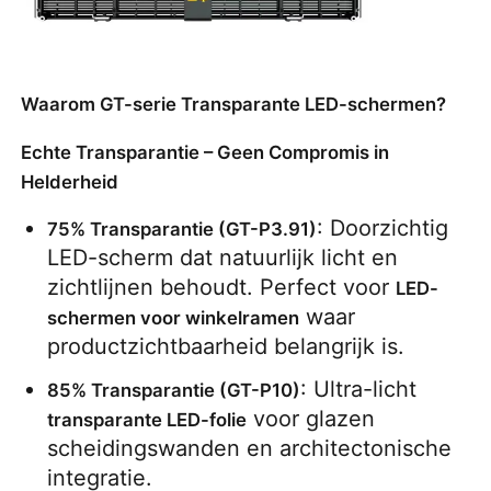
Offerte Aanvragen
Waarom GT-serie Transparante LED-schermen?
LED-videomuurweergave
Echte Transparantie – Geen Compromis in
Helderheid
LED -schermscherm
: Doorzichtig 
75% Transparantie (GT-P3.91)
LED-scherm dat natuurlijk licht en 
Overleg het LEIDENE Scherm
zichtlijnen behoudt. Perfect voor 
LED-
 waar 
schermen voor winkelramen
Verhuur van LED-schermen
productzichtbaarheid belangrijk is.
: Ultra-licht 
85% Transparantie (GT-P10)
COB LED VIDEO WALL
 voor glazen 
transparante LED-folie
scheidingswanden en architectonische 
Transparant LED -display
integratie.