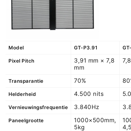
Model
GT-P3.91
GT
3,91 mm × 7,8
7,
Pixel Pitch
mm
70%
80
Transparantie
4.500 nits
5.
Helderheid
3.840Hz
3.
Vernieuwingsfrequentie
1000×500mm,
10
Paneelgrootte
5kg
4,