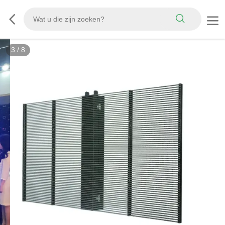
3
/
8