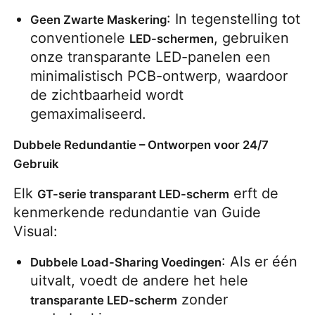
: In tegenstelling tot 
Geen Zwarte Maskering
SMD LED Scherm
conventionele 
, gebruiken 
LED-schermen
onze transparante LED-panelen een 
minimalistisch PCB-ontwerp, waardoor 
Buiten LED-displaybord
de zichtbaarheid wordt 
gemaximaliseerd.
Buiten geleid reclamebord
Dubbele Redundantie – Ontworpen voor 24/7
Gebruik
Elk 
 erft de 
GT-serie transparant LED-scherm
kenmerkende redundantie van Guide 
Visual:
: Als er één 
Dubbele Load-Sharing Voedingen
uitvalt, voedt de andere het hele 
 zonder 
transparante LED-scherm