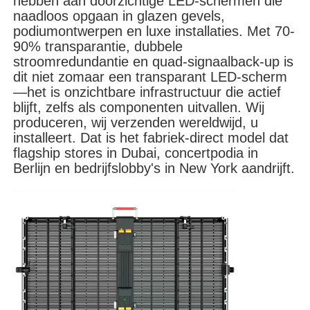
hebben aan doorzichtige LED-schermen die
naadloos opgaan in glazen gevels,
podiumontwerpen en luxe installaties. Met 70-
VR -show
90% transparantie, dubbele
stroomredundantie en quad-signaalback-up is
dit niet zomaar een transparant LED-scherm
Over Ons
—het is onzichtbare infrastructuur die actief
blijft, zelfs als componenten uitvallen. Wij
produceren, wij verzenden wereldwijd, u
Fabriekstour
installeert. Dat is het fabriek-direct model dat
flagship stores in Dubai, concertpodia in
Berlijn en bedrijfslobby's in New York aandrijft.
Kwaliteitscontrole
Neem contact met ons op
Nieuws
Gevallen