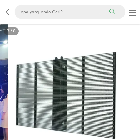
3
/
8