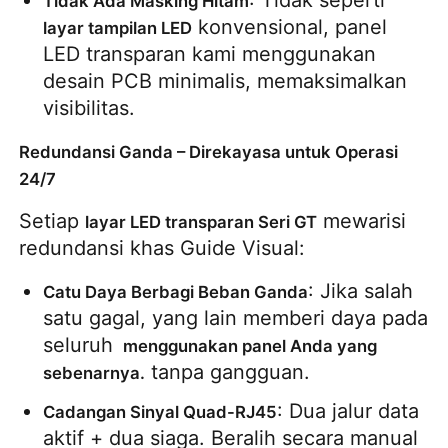
: Tidak seperti 
Tidak Ada Masking Hitam
 konvensional, panel 
layar tampilan LED
SMD LED Screen
LED transparan kami menggunakan 
desain PCB minimalis, memaksimalkan 
visibilitas.
Papan Tampilan LED Luar
Redundansi Ganda – Direkayasa untuk Operasi
Papan reklame luar ruangan
24/7
Setiap 
 mewarisi 
layar LED transparan Seri GT
redundansi khas Guide Visual:
: Jika salah 
Catu Daya Berbagi Beban Ganda
satu gagal, yang lain memberi daya pada 
seluruh 
 menggunakan panel Anda yang 
 tanpa gangguan.
sebenarnya.
: Dua jalur data 
Cadangan Sinyal Quad-RJ45
aktif + dua siaga. Beralih secara manual 