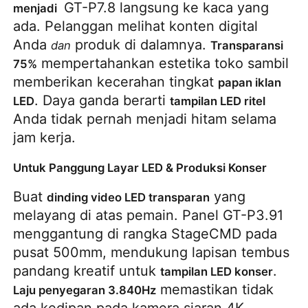
 GT-P7.8 langsung ke kaca yang 
menjadi 
ada. Pelanggan melihat konten digital 
Anda 
 produk di dalamnya. 
dan
Transparansi 
 mempertahankan estetika toko sambil 
75%
memberikan kecerahan tingkat 
papan iklan 
. Daya ganda berarti 
LED
tampilan LED ritel
Anda tidak pernah menjadi hitam selama 
jam kerja.
Untuk Panggung Layar LED & Produksi Konser
Buat 
 yang 
dinding video LED transparan
melayang di atas pemain. Panel GT-P3.91 
menggantung di rangka StageCMD pada 
pusat 500mm, mendukung lapisan tembus 
pandang kreatif untuk 
. 
tampilan LED konser
 memastikan tidak 
Laju penyegaran 3.840Hz
ada kedipan pada kamera siaran 4K.