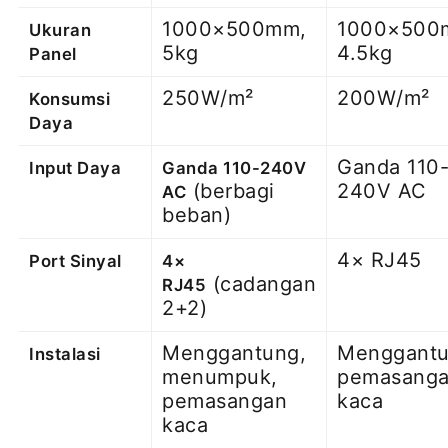
1000×500mm,
1000×500
Ukuran
5kg
4.5kg
Panel
250W/m²
200W/m²
Konsumsi
Daya
Ganda 110
Input Daya
Ganda 110-240V
(berbagi
240V AC
AC
beban)
4× RJ45
Port Sinyal
4×
(cadangan
RJ45
2+2)
Menggantung,
Menggantu
Instalasi
menumpuk,
pemasang
pemasangan
kaca
kaca