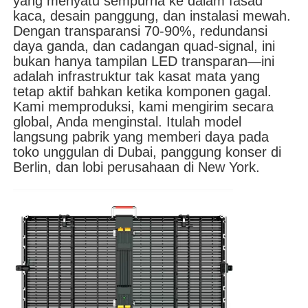
yang menyatu sempurna ke dalam fasad
kaca, desain panggung, dan instalasi mewah.
Dengan transparansi 70-90%, redundansi
Pertunjukan VR
daya ganda, dan cadangan quad-signal, ini
bukan hanya tampilan LED transparan—ini
adalah infrastruktur tak kasat mata yang
Tentang Kami
tetap aktif bahkan ketika komponen gagal.
Kami memproduksi, kami mengirim secara
global, Anda menginstal. Itulah model
Tur Pabrik
langsung pabrik yang memberi daya pada
toko unggulan di Dubai, panggung konser di
Berlin, dan lobi perusahaan di New York.
Kontrol kualitas
Hubungi Kami
Berita
Kasus