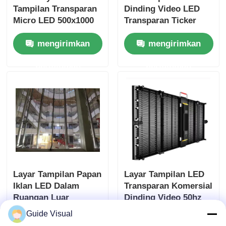
Tampilan Transparan
Dinding Video LED
Micro LED 500x1000
Transparan Ticker
Kustom Kunci Cepat
Konser
mengirimkan
mengirimkan
permintaan
permintaan
Layar Tampilan Papan
Layar Tampilan LED
Iklan LED Dalam
Transparan Komersial
Ruangan Luar
Dinding Video 50hz
Ruangan Transparan
ODM
Guide Visual
mengirimkan
mengirimkan
Ultra Tipis