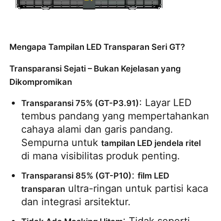
Minta Penawaran Harga
Mengapa Tampilan LED Transparan Seri GT?
Tampilan Dinding Video LED
Transparansi Sejati – Bukan Kejelasan yang
Dikompromikan
Layar layar LED
: Layar LED 
Transparansi 75% (GT-P3.91)
tembus pandang yang mempertahankan 
layar dipimpin konser
cahaya alami dan garis pandang. 
Sempurna untuk 
tampilan LED jendela ritel
Sewa layar LED panggung
di mana visibilitas produk penting.
: 
Transparansi 85% (GT-P10)
film LED 
Dinding video LED COB
 ultra-ringan untuk partisi kaca 
transparan
dan integrasi arsitektur.
Tampilan LED transparan