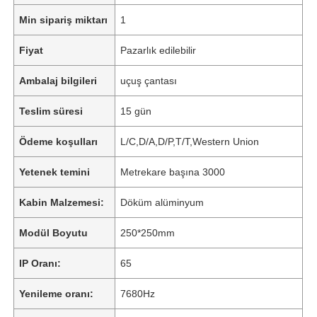
Min sipariş miktarı
1
Fiyat
Pazarlık edilebilir
Ambalaj bilgileri
uçuş çantası
Teslim süresi
15 gün
Ödeme koşulları
L/C,D/A,D/P,T/T,Western Union
Yetenek temini
Metrekare başına 3000
Kabin Malzemesi:
Döküm alüminyum
Modül Boyutu
250*250mm
IP Oranı:
65
Yenileme oranı:
7680Hz