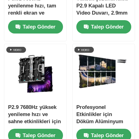
yenilenme hızı, tam
P2.9 Kapalı LED
renkli ekran ve
Video Duvarı, 2.9mm
konserler ve sahne
Piksel Pitch 3840 Hz
Talep Gönder
Talep Gönder
etkinlikleri için IP65
Yenilenme Hızı ve
koruması ile açık
4500cd/sqm Parlaklık
hava LED video
duvarı
P2.9 7680Hz yüksek
Profesyonel
yenileme hızı ve
Etkinlikler için
sahne etkinlikleri için
Döküm Alüminyum
çift güç ve sinyal
Dolaplı 7680Hz
Talep Gönder
Talep Gönder
yedeklemesi ile ince
Yenileme Hızı IP65 Su