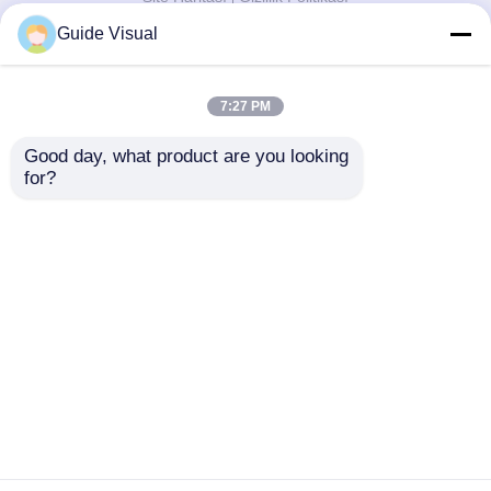
Guide Visual
Kalite
LED Video Duvar Ekranı
Çin
fabrikası.Copyright © 2026 Shenzhen Guide
7:27 PM
Technology Co., Ltd. All Rights Reserved.
Good day, what product are you looking 
for?