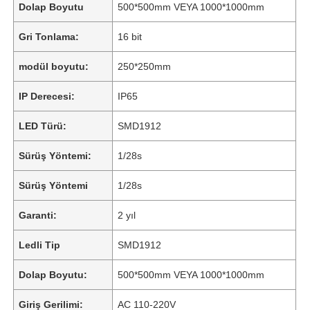
Dolap Boyutu
500*500mm VEYA 1000*1000mm
Gri Tonlama:
16 bit
modül boyutu:
250*250mm
IP Derecesi:
IP65
LED Türü:
SMD1912
Sürüş Yöntemi:
1/28s
Sürüş Yöntemi
1/28s
Garanti:
2 yıl
Ledli Tip
SMD1912
Dolap Boyutu:
500*500mm VEYA 1000*1000mm
Giriş Gerilimi:
AC 110-220V