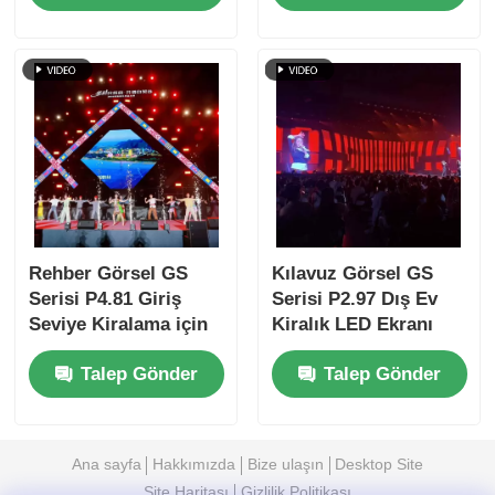
piksel pitch LED
Geçirmez LED Video
video duvarı
Duvarı
Rehber Görsel GS
Kılavuz Görsel GS
Serisi P4.81 Giriş
Serisi P2.97 Dış Ev
Seviye Kiralama için
Kiralık LED Ekranı
Dışarıda Kiralama
5000nit IP65 Dijital
Talep Gönder
Talep Gönder
LED Ekranı, 5000nit
İşaret için, 7680Hz
IP65 7680Hz CE
Çift Yedekleme
Ana sayfa
Hakkımızda
Bize ulaşın
Desktop Site
Site Haritası
Gizlilik Politikası