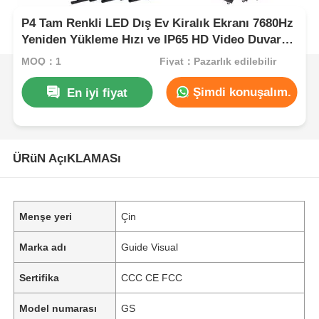
P4 Tam Renkli LED Dış Ev Kiralık Ekranı 7680Hz
Yeniden Yükleme Hızı ve IP65 HD Video Duvar
Ekranı için Su geçirmez
MOQ：1
Fiyat：Pazarlık edilebilir
Şimdi konuşalım.
En iyi fiyat
ÜRüN AçıKLAMASı
Menşe yeri
Çin
Marka adı
Guide Visual
Sertifika
CCC CE FCC
Model numarası
GS