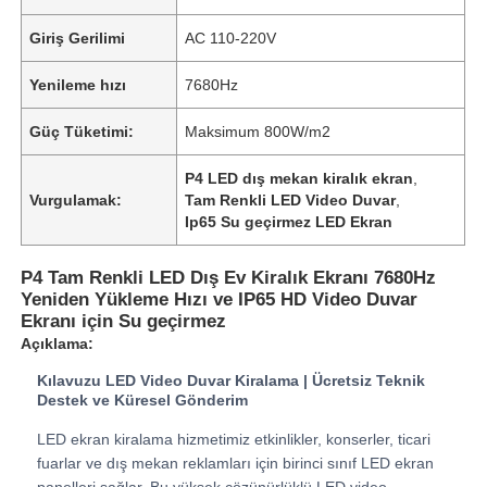
Giriş Gerilimi
AC 110-220V
Yenileme hızı
7680Hz
Güç Tüketimi:
Maksimum 800W/m2
P4 LED dış mekan kiralık ekran
,
Vurgulamak:
Tam Renkli LED Video Duvar
,
Ip65 Su geçirmez LED Ekran
P4 Tam Renkli LED Dış Ev Kiralık Ekranı 7680Hz
Yeniden Yükleme Hızı ve IP65 HD Video Duvar
Ekranı için Su geçirmez
Ana Sayfa
Açıklama:
Kılavuzu LED Video Duvar Kiralama | Ücretsiz Teknik
Destek ve Küresel Gönderim
Ürünler
LED ekran kiralama hizmetimiz etkinlikler, konserler, ticari
fuarlar ve dış mekan reklamları için birinci sınıf LED ekran
Videolar
panelleri sağlar. Bu yüksek çözünürlüklü LED video