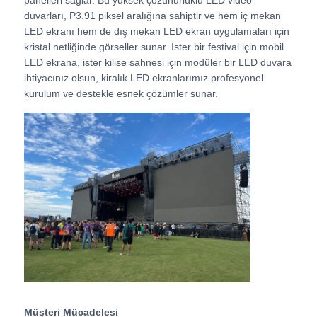
duvarları, P3.91 piksel aralığına sahiptir ve hem iç mekan
LED ekranı hem de dış mekan LED ekran uygulamaları için
VR Gösterisi
kristal netliğinde görseller sunar. İster bir festival için mobil
LED ekrana, ister kilise sahnesi için modüler bir LED duvara
ihtiyacınız olsun, kiralık LED ekranlarımız profesyonel
Hakkımızda
kurulum ve destekle esnek çözümler sunar.
Fabrika turu
Kalite kontrolü
Bize Ulaşın
Haberler
Durumlar
Müşteri Mücadelesi