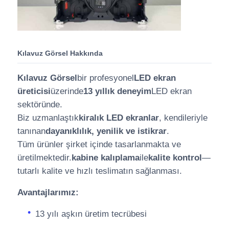
Kılavuz Görsel Hakkında
Kılavuz Görsel
bir profesyonel
LED ekran
üreticisi
üzerinde
13 yıllık deneyim
LED ekran
sektöründe.
Biz uzmanlaştık
kiralık LED ekranlar
, kendileriyle
tanınan
dayanıklılık, yenilik ve istikrar
.
Tüm ürünler şirket içinde tasarlanmakta ve
üretilmektedir.
kabine kalıplama
ile
kalite kontrol
—
tutarlı kalite ve hızlı teslimatın sağlanması.
Avantajlarımız:
13 yılı aşkın üretim tecrübesi