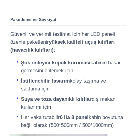
Paketleme ve Sevkiyat
Güvenli ve verimli teslimat için her LED paneli
özenle paketlenir
yüksek kaliteli uçuş kılıfları
(havacılık kılıfları)
:
Şok önleyici köpük koruması
kabinin hasar
görmesini önlemek için
İstiflenebilir tasarım
kolay taşıma ve
saklama için
Suya ve toza dayanıklı kılıflar
dış mekan
kullanımı için
Her vaka tutabilir
6 ila 8 panel
kabin boyutuna
bağlı olarak (500*500mm / 500*1000mm)