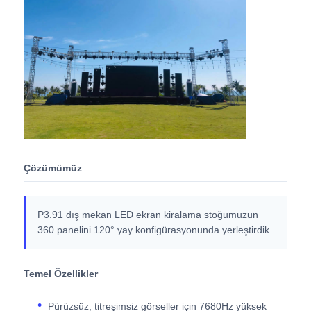
SMD LED Ekran
Dış LED Ekran Tablosu
Dış mekan led reklam panosu
Çözümümüz
P3.91 dış mekan LED ekran kiralama stoğumuzun
360 panelini 120° yay konfigürasyonunda yerleştirdik.
Temel Özellikler
Pürüzsüz, titreşimsiz görseller için 7680Hz yüksek