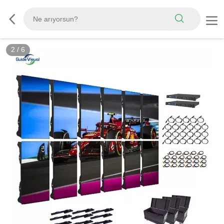
3
/
6