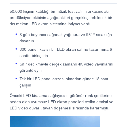
50.000 kişinin katıldığı bir müzik festivalinin arkasındaki
Bir İndirim İste
prodüksiyon ekibinin aşağıdakileri gerçekleştirebilecek bir
dış mekan LED ekran sistemine ihtiyacı vardı:
LED Video Duvar Ekranı
3 gün boyunca sağanak yağmura ve 95°F sıcaklığa
dayanın
300 paneli kavisli bir LED ekran sahne tasarımına 6
LED ekran ekranı
saatte birleştirin
Sıfır gecikmeyle gerçek zamanlı 4K video yayınlarını
konser led ekranı
görüntüleyin
Tek bir LED panel arızası olmadan günde 18 saat
çalışın
Sahne LED ekran kiralama
Önceki LED kiralama sağlayıcısı, görünür renk şeritlerine
neden olan uyumsuz LED ekran panelleri teslim etmişti ve
Cob LED video duvarı
LED video duvarı, tavan döşemesi sırasında kararmıştı.
Şeffaf LED ekran