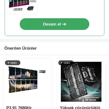
Duvar Ekranı için Su geçirmez
Devam et
Önerilen Ürünler
P3.91 7680Hz
Yüksek çözünürlüklü