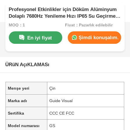
Profesyonel Etkinlikler için Döküm Alüminyum
Dolaplı 7680Hz Yenileme Hızı IP65 Su Geçirmez
LED Video Duvarı
MOQ：1
Fiyat：Pazarlık edilebilir
Şimdi konuşalım.
En iyi fiyat
ÜRüN AçıKLAMASı
Menşe yeri
Çin
Marka adı
Guide Visual
Sertifika
CCC CE FCC
Model numarası
GS