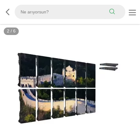
3
/
6