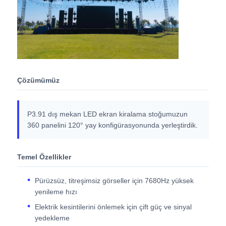
SMD LED Ekran
Dış LED Ekran Tablosu
Çözümümüz
Dış mekan led reklam panosu
P3.91 dış mekan LED ekran kiralama stoğumuzun
360 panelini 120° yay konfigürasyonunda yerleştirdik.
Temel Özellikler
Pürüzsüz, titreşimsiz görseller için 7680Hz yüksek
yenileme hızı
Elektrik kesintilerini önlemek için çift güç ve sinyal
yedekleme