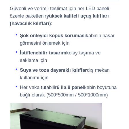
Güvenli ve verimli teslimat için her LED paneli
özenle paketlenir
yüksek kaliteli uçuş kılıfları
(havacılık kılıfları)
:
Şok önleyici köpük koruması
kabinin hasar
görmesini önlemek için
İstiflenebilir tasarım
kolay taşıma ve
saklama için
Suya ve toza dayanıklı kılıflar
dış mekan
kullanımı için
Her vaka tutabilir
6 ila 8 panel
kabin boyutuna
bağlı olarak (500*500mm / 500*1000mm)