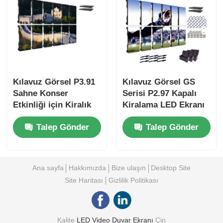
Kılavuz Görsel P3.91
Kılavuz Görsel GS
Sahne Konser
Serisi P2.97 Kapalı
Etkinliği için Kiralık
Kiralama LED Ekranı
LED Ekran Dış Mekan
Sergi Etkinlikleri için,
Talep Gönder
Talep Gönder
İç Mekan Kullanımı
7680Hz Siyah Ekran
Yüksek Yenileme Hızı
Yok CE
Ana sayfa
Hakkımızda
Bize ulaşın
Desktop Site
Site Haritası
Gizlilik Politikası
Kalite
LED Video Duvar Ekranı
Çin