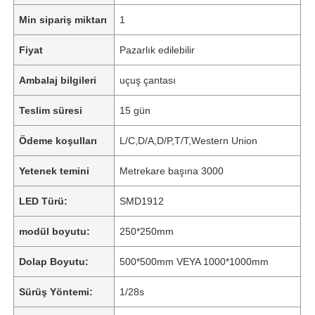
Min sipariş miktarı
1
Fiyat
Pazarlık edilebilir
Ambalaj bilgileri
uçuş çantası
Teslim süresi
15 gün
Ödeme koşulları
L/C,D/A,D/P,T/T,Western Union
Yetenek temini
Metrekare başına 3000
LED Türü:
SMD1912
modül boyutu:
250*250mm
Dolap Boyutu:
500*500mm VEYA 1000*1000mm
Sürüş Yöntemi:
1/28s