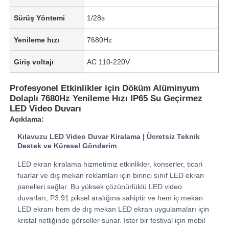
Sürüş Yöntemi
1/28s
Yenileme hızı
7680Hz
Giriş voltajı
AC 110-220V
Profesyonel Etkinlikler için Döküm Alüminyum
Dolaplı 7680Hz Yenileme Hızı IP65 Su Geçirmez
LED Video Duvarı
Açıklama:
Kılavuzu LED Video Duvar Kiralama | Ücretsiz Teknik
Destek ve Küresel Gönderim
Ana Sayfa
LED ekran kiralama hizmetimiz etkinlikler, konserler, ticari
fuarlar ve dış mekan reklamları için birinci sınıf LED ekran
panelleri sağlar. Bu yüksek çözünürlüklü LED video
Ürünler
duvarları, P3.91 piksel aralığına sahiptir ve hem iç mekan
LED ekranı hem de dış mekan LED ekran uygulamaları için
kristal netliğinde görseller sunar. İster bir festival için mobil
Videolar