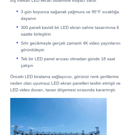
dış mekan LED ekran sistemine ihtiyacı vardı:
3 gün boyunca sağanak yağmura ve 95°F sıcaklığa
Bir İndirim İste
dayanın
300 paneli kavisli bir LED ekran sahne tasarımına 6
saatte birleştirin
LED Video Duvar Ekranı
Sıfır gecikmeyle gerçek zamanlı 4K video yayınlarını
görüntüleyin
LED ekran ekranı
Tek bir LED panel arızası olmadan günde 18 saat
çalışın
konser led ekranı
Önceki LED kiralama sağlayıcısı, görünür renk şeritlerine
neden olan uyumsuz LED ekran panelleri teslim etmişti ve
LED video duvarı, tavan döşemesi sırasında kararmıştı.
Sahne LED ekran kiralama
Cob LED video duvarı
Şeffaf LED ekran