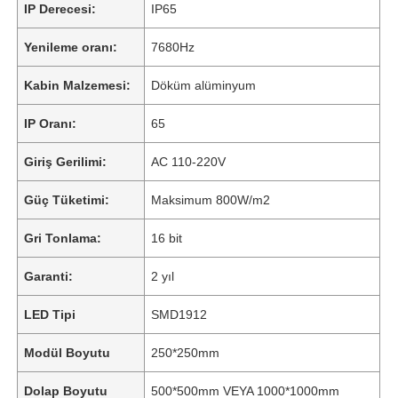
IP Derecesi:
IP65
Yenileme oranı:
7680Hz
Kabin Malzemesi:
Döküm alüminyum
IP Oranı:
65
Giriş Gerilimi:
AC 110-220V
Güç Tüketimi:
Maksimum 800W/m2
Gri Tonlama:
16 bit
Garanti:
2 yıl
LED Tipi
SMD1912
Modül Boyutu
250*250mm
Dolap Boyutu
500*500mm VEYA 1000*1000mm