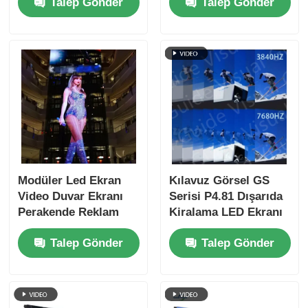
Talep Gönder
Talep Gönder
Konser Etkinlikleri
uzun ömürlü olmasını
İçin Dikişsiz Sahne
sağlayan bileşenlerle
Ekranı
Modüler Led Ekran
Kılavuz Görsel GS
Video Duvar Ekranı
Serisi P4.81 Dışarıda
Perakende Reklam
Kiralama LED Ekranı
Arka Planı İçin
5000nit IP65 Stadyum
Talep Gönder
Talep Gönder
Bildirgesi için,
7680Hz Çift
Yedekleme