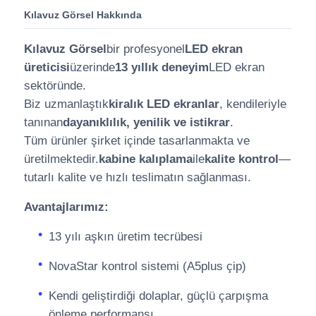
Kılavuz Görsel Hakkında
Kılavuz Görsel
bir profesyonel
LED ekran
üreticisi
üzerinde
13 yıllık deneyim
LED ekran
sektöründe.
Biz uzmanlaştık
kiralık LED ekranlar
, kendileriyle
tanınan
dayanıklılık, yenilik ve istikrar
.
Tüm ürünler şirket içinde tasarlanmakta ve
üretilmektedir.
kabine kalıplama
ile
kalite kontrol
—
tutarlı kalite ve hızlı teslimatın sağlanması.
Avantajlarımız:
13 yılı aşkın üretim tecrübesi
NovaStar kontrol sistemi (A5plus çip)
Kendi geliştirdiği dolaplar, güçlü çarpışma
önleme performansı