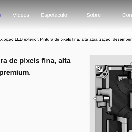
s
Vídeos
Espetáculo
Sobre
Con
VR
Nós
Nos
xibição LED exterior. Pintura de pixels fina, alta atualização, desemp
a de pixels fina, alta
 premium.