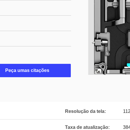
Peça umas citações
Resolução da tela:
11
Taxa de atualização:
38