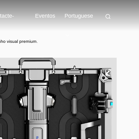
tacte-
Eventos
Portuguese
enho visual premium.