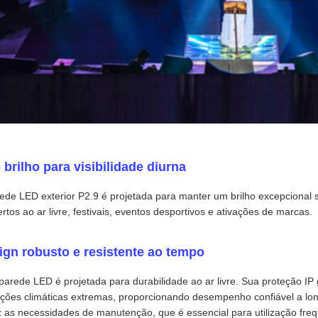
 brilho para visibilidade diurna
ede LED exterior P2.9 é projetada para manter um brilho excepcional so
rtos ao ar livre, festivais, eventos desportivos e ativações de marcas.
ign robusto e resistente ao tempo
parede LED é projetada para durabilidade ao ar livre. Sua proteção IP 
ções climáticas extremas, proporcionando desempenho confiável a l
 as necessidades de manutenção, que é essencial para utilização frequ