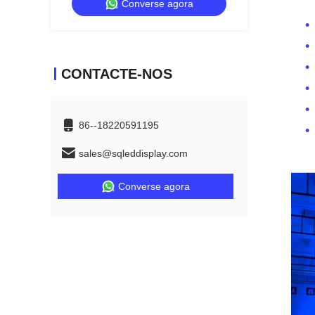
Converse agora
internos
CONTACTE-NOS
86--18220591195
sales@sqleddisplay.com
Converse agora