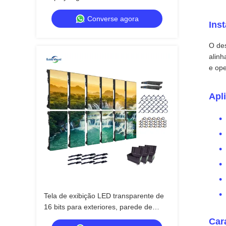
Shopping
Converse agora
Inst
O de
alinh
e ope
Apl
Tela de exibição LED transparente de
16 bits para exteriores, parede de
vídeo para exposições e shows
Car