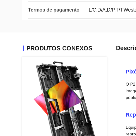
Termos de pagamento
L/C,D/A,D/P,T/T,Wes
Descri
PRODUTOS CONEXOS
Pixé
O P2.
image
públi
Rep
Equi
repro