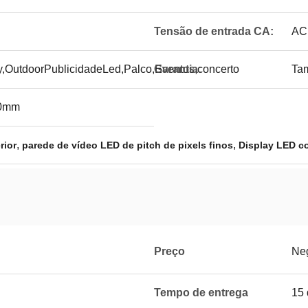
Tensão de entrada CA:
AC
,OutdoorPublicidadeLed,Palco,Eventos,concerto
Garantia:
Ta
00mm
,
,
rior
parede de vídeo LED de pitch de pixels finos
Display LED co
Preço
Ne
Tempo de entrega
15 