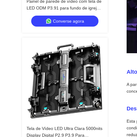
Painel de parede de vídeo com tela de
LED ODM P3.91 para fundo de igrejas
800W
Converse agora
Alto
A par
conce
Des
Esta 
condi
Tela de Vídeo LED Ultra Clara 5000nits
reduz
Display Digital P2.9 P3.9 Para