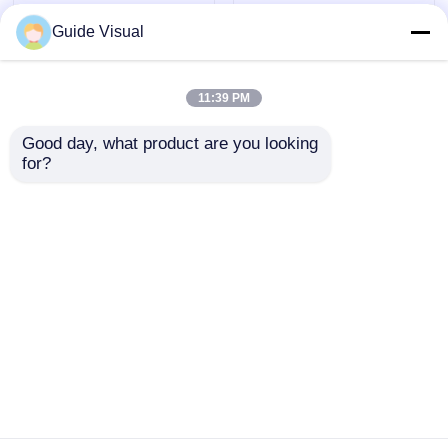
Guide Visual
11:39 PM
Good day, what product are you looking 
for?
Pantalla de video LED
Pantalla de panel de
transparente de 16
pantalla de pared de
bits para exteriores
video LED
para exhibiciones y
antiimpacto para
Enviar Consulta
Enviar Consulta
espectáculos en
eventos al aire libre
interiores
110V 1000 nits
Inicio
Mapa del Sitio
Contactar Ahora
Desktop Site
Mapa del Sitio
Políticas de privacidad