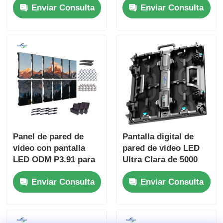
Enviar Consulta
Enviar Consulta
personalizada para
visualización digital
uso interior y exterior
para publicidad
exterior
Panel de pared de
Pantalla digital de
video con pantalla
pared de video LED
LED ODM P3.91 para
Ultra Clara de 5000
telones de fondo de
nits P2.9 P3.9 para
Enviar Consulta
Enviar Consulta
iglesias 800W
centros comerciales