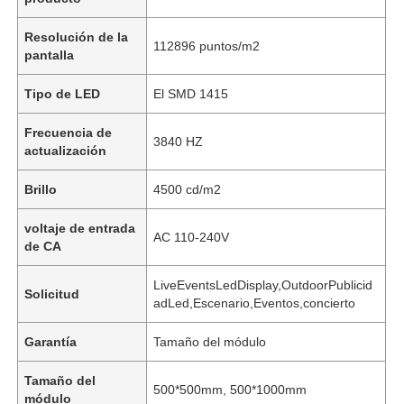
Resolución de la
112896 puntos/m2
pantalla
Tipo de LED
El SMD 1415
Frecuencia de
3840 HZ
actualización
Brillo
4500 cd/m2
voltaje de entrada
AC 110-240V
de CA
LiveEventsLedDisplay,OutdoorPublicid
Solicitud
adLed,Escenario,Eventos,concierto
Garantía
Tamaño del módulo
Tamaño del
500*500mm, 500*1000mm
módulo