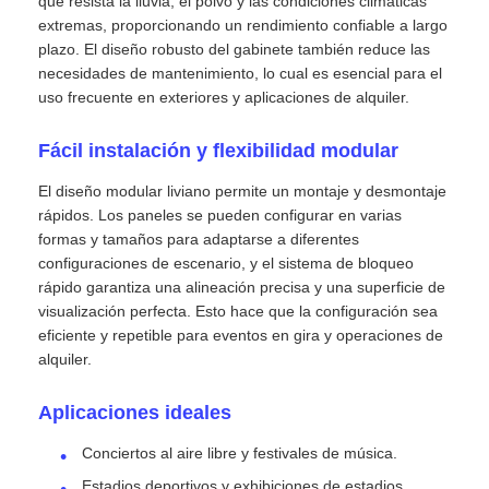
que resista la lluvia, el polvo y las condiciones climáticas
extremas, proporcionando un rendimiento confiable a largo
plazo. El diseño robusto del gabinete también reduce las
Pantalla LED SMD
necesidades de mantenimiento, lo cual es esencial para el
uso frecuente en exteriores y aplicaciones de alquiler.
Tabla de visualización LED exterior
Fácil instalación y flexibilidad modular
cartelera led exterior
El diseño modular liviano permite un montaje y desmontaje
rápidos. Los paneles se pueden configurar en varias
formas y tamaños para adaptarse a diferentes
configuraciones de escenario, y el sistema de bloqueo
rápido garantiza una alineación precisa y una superficie de
visualización perfecta. Esto hace que la configuración sea
eficiente y repetible para eventos en gira y operaciones de
alquiler.
Aplicaciones ideales
Conciertos al aire libre y festivales de música.
Estadios deportivos y exhibiciones de estadios.