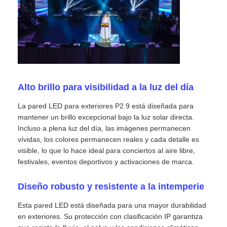
Solicitar una cita
Pantalla de pared de video LED
Alto brillo para visibilidad a la luz del día
pantalla LED
La pared LED para exteriores P2.9 está diseñada para
mantener un brillo excepcional bajo la luz solar directa.
Pantalla del concierto LED
Incluso a plena luz del día, las imágenes permanecen
vívidas, los colores permanecen reales y cada detalle es
visible, lo que lo hace ideal para conciertos al aire libre,
Alquiler de pantallas LED de escenario
festivales, eventos deportivos y activaciones de marca.
Diseño robusto y resistente a la intemperie
Muro de video LED LED
Esta pared LED está diseñada para una mayor durabilidad
en exteriores. Su protección con clasificación IP garantiza
Pantalla LED transparente