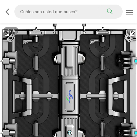
2
/
6