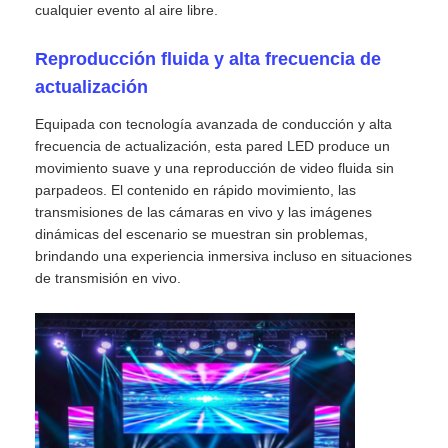
cualquier evento al aire libre.
Espectáculo de RV
Reproducción fluida y alta frecuencia de
actualización
Sobre nosotros
Equipada con tecnología avanzada de conducción y alta
frecuencia de actualización, esta pared LED produce un
movimiento suave y una reproducción de video fluida sin
Visita a la fábrica
parpadeos. El contenido en rápido movimiento, las
transmisiones de las cámaras en vivo y las imágenes
dinámicas del escenario se muestran sin problemas,
Control de calidad
brindando una experiencia inmersiva incluso en situaciones
de transmisión en vivo.
Contacta con nosotros
Noticias
Casos