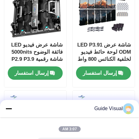
شاشة عرض LED P3.91
شاشة عرض فيديو LED
ODM لوحة حائط فيديو
فائقة الوضوح 5000nits
لخلفية الكنائس 800 واط
شاشة رقمية P2.9 P3.9
لمراكز التسوق
إرسال استفسار
إرسال استفسار
Guide Visual
3:07 AM