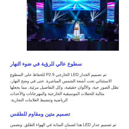
عرض الواقع الافتراضي
معلومات عنا
جولة في المصنع
سطوع عالي للرؤية في ضوء النهار
ضبط الجودة
تم تصميم الجدار LED الخارجي P2.9 للحفاظ على السطوع
الاستثنائي تحت أشعة الشمس المباشرة. حتى في وضح النهار،
تظل الصور حية، والألوان حقيقية، وكل التفاصيل مرئية، مما يجعلها
اتصل بنا
مثالية للحفلات الموسيقية الخارجية والمهرجانات والأحداث
الرياضية وتنشيط العلامات التجارية.
أخبار
تصميم متين ومقاوم للطقس
تم تصميم جدار LED هذا لضمان المتانة في الهواء الطلق. وتضمن
الحالات