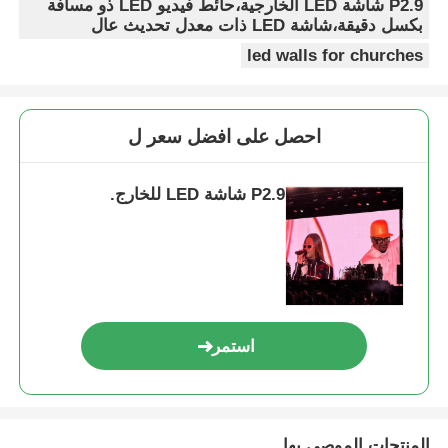
P2.9 شاشة LED الخارجية،حائط فيديو LED ذو مسافة
بكسل دقيقة،شاشة LED ذات معدل تحديث عال
led walls for churches
احصل على افضل سعر ل
P2.9 شاشة LED للخارج.
استمر
المنتجات الموصى بها