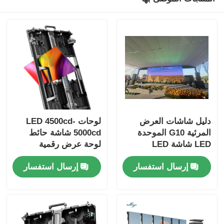
دليل شاشات العرض
لوحات LED 4500cd-
المرئية G10 الموحدة
5000cd شاشة حائط
LED شاشة LED
لوحة عرض رقمية
مخصصة للاستخدام
للإعلانات الخارجية
إرسال استفسار
إرسال استفسار
الداخلي والخارجي