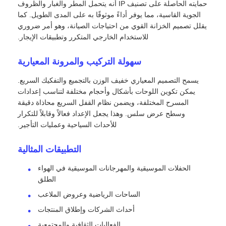
حمايته الحاصلة على تصنيف IP أنه يتحمل المطر والغبار والظروف
الجوية القاسية، مما يوفر أداءً موثوقًا به على المدى الطويل. كما
يقلل تصميم الخزانة القوي من احتياجات الصيانة، وهو أمر ضروري
اطلب عرض أسعار
للاستخدام الخارجي المتكرر وتطبيقات الإيجار.
شاشة عرض فيديو LED
سهولة التركيب والمرونة المعيارية
يسمح التصميم المعياري خفيف الوزن بالتجميع والتفكيك السريع.
شاشة عرض LED
يمكن تكوين اللوحات بأشكال وأحجام مختلفة لتناسب إعدادات
المسرح المختلفة، ويضمن نظام القفل السريع محاذاة دقيقة
وسطح عرض سلس. وهذا يجعل الإعداد فعالاً وقابلاً للتكرار
شاشة LED للحفل
للأحداث السياحية وعمليات التأجير.
التطبيقات المثالية
استئجار شاشة LED للمسرح
الحفلات الموسيقية والمهرجانات الموسيقية في الهواء
الطلق
جدار فيديو LED COB
الساحات الرياضية وعروض الملاعب
أحداث الشركات وإطلاق المنتجات
عرض LED شفاف
الفعاليات الثقافية والمجتمعية