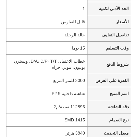
الحد الأدنى لكمية
1
الأسعار
قابل للتفاوض
تفاصيل التغليف
حالة الرحلة
وقت التسليم
15 يوما
خطاب الاعتماد، D/A، D/P، T/T، ويسترن
شروط الدفع
يونيون، موني جرام
القدرة على العرض
3000 للمتر المربع
اسم المنتج
شاشة داخلية P2.9
دقة الشاشة
112896 نقطة/م2
نوع الصمام
SMD 1415
معدل التحديث
3840 هرتز