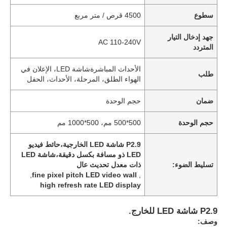
سطوع
4500 قرص / متر مربع
جهد إدخال التيار
AC 110-240V
المتردد
الأحداث المباشرةشاشة LED، الإعلان في
طلب
الهواء الطلق، المرحلة، الأحداث، الحفل
ضمان
حجم الوحدة
حجم الوحدة
500*500 مم، 500*1000 مم
P2.9 شاشة LED الخارجية،حائط فيديو
LED ذو مسافة بكسل دقيقة،شاشة LED
تسليط الضوء:
ذات معدل تحديث عال
,
fine pixel pitch LED video wall
,
high refresh rate LED display
P2.9 شاشة LED للخارج.
وصف: