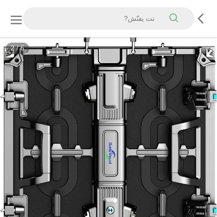
2
/
6