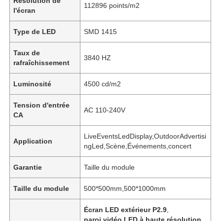
Résolution de
112896 points/m2
l'écran
Type de LED
SMD 1415
Taux de
3840 HZ
rafraîchissement
Luminosité
4500 cd/m2
Tension d'entrée
AC 110-240V
CA
LiveEventsLedDisplay,OutdoorAdvertisi
Application
ngLed,Scène,Événements,concert
Garantie
Taille du module
Taille du module
500*500mm,500*1000mm
Écran LED extérieur P2.9
,
paroi vidéo LED à haute résolution