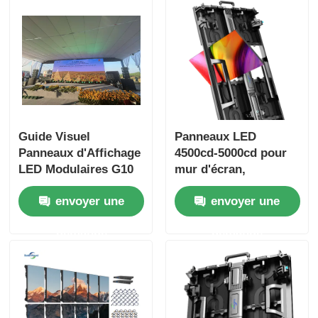
Guide Visuel
Panneaux LED
Panneaux d'Affichage
4500cd-5000cd pour
LED Modulaires G10
mur d'écran,
Écran LED
affichage numérique
envoyer une
envoyer une
Personnalisé pour
pour la publicité
Intérieur et Extérieur
extérieure
demande
demande