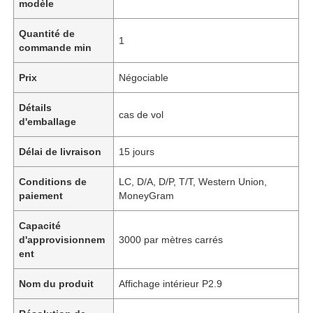
modèle
Quantité de
1
commande min
Prix
Négociable
Détails
cas de vol
d'emballage
Délai de livraison
15 jours
Conditions de
LC, D/A, D/P, T/T, Western Union,
paiement
MoneyGram
Capacité
d'approvisionnem
3000 par mètres carrés
ent
Nom du produit
Affichage intérieur P2.9