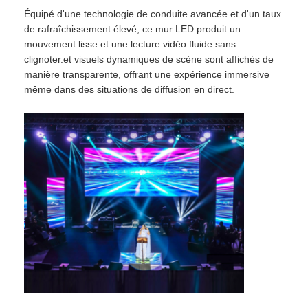
Équipé d'une technologie de conduite avancée et d'un taux
de rafraîchissement élevé, ce mur LED produit un
Spectacle de réalité virtuelle
mouvement lisse et une lecture vidéo fluide sans
clignoter.et visuels dynamiques de scène sont affichés de
manière transparente, offrant une expérience immersive
À propos de nous
même dans des situations de diffusion en direct.
Visite de l'usine
Contrôle de qualité
Nous contacter
Nouvelles
Cas