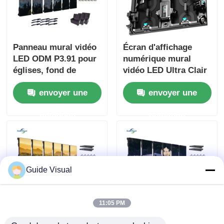
Panneau mural vidéo
Écran d'affichage
LED ODM P3.91 pour
numérique mural
églises, fond de
vidéo LED Ultra Clair
scène, 800W
5000 nits P2.9 P3.9
envoyer une
envoyer une
pour centre
commercial
demande
demande
Guide Visual
11:05 PM
Écran d'affichage
Panneau d'écran