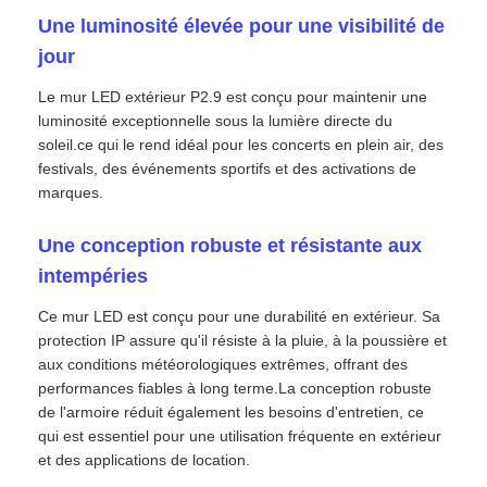
Une luminosité élevée pour une visibilité de
jour
Demander un devis
Le mur LED extérieur P2.9 est conçu pour maintenir une
luminosité exceptionnelle sous la lumière directe du
Affichage de mur vidéo LED
soleil.ce qui le rend idéal pour les concerts en plein air, des
festivals, des événements sportifs et des activations de
marques.
écran d'affichage LED
Une conception robuste et résistante aux
Écran du concert LED
intempéries
Ce mur LED est conçu pour une durabilité en extérieur. Sa
Location d'écrans à LED
protection IP assure qu'il résiste à la pluie, à la poussière et
aux conditions météorologiques extrêmes, offrant des
performances fiables à long terme.La conception robuste
Mur vidéo LED COB
de l'armoire réduit également les besoins d'entretien, ce
qui est essentiel pour une utilisation fréquente en extérieur
et des applications de location.
Affichage LED transparent