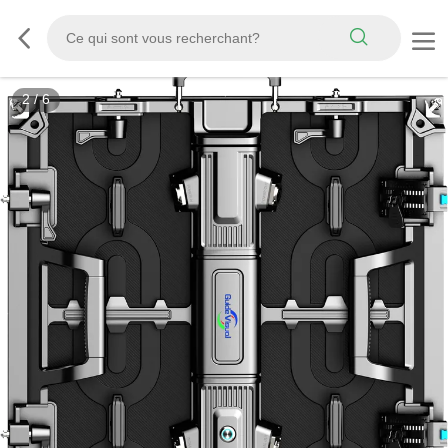
2
/
6