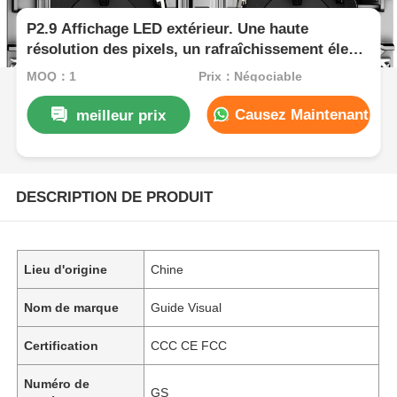
P2.9 Affichage LED extérieur. Une haute
résolution des pixels, un rafraîchissement élevé,
des performances visuelles supérieures
MOQ：1
Prix：Négociable
Causez Maintenant
meilleur prix
DESCRIPTION DE PRODUIT
Lieu d'origine
Chine
Nom de marque
Guide Visual
Certification
CCC CE FCC
Numéro de
GS