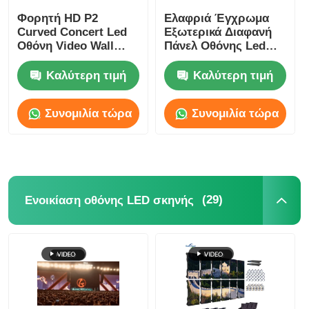
Φορητή HD P2
Ελαφριά Έγχρωμα
Curved Concert Led
Εξωτερικά Διαφανή
Εκπομπή VR
Οθόνη Video Wall
Πάνελ Οθόνης Led
4500cd-5000cd
P2.6 P2.9 Αδιάβροχα
Κατά Παραγγελία
Καλύτερη τιμή
Καλύτερη τιμή
Σχετικά με εμάς
Συνομιλία τώρα
Συνομιλία τώρα
Ξενάγηση στο Εργοστάσιο
Ποιοτικός έλεγχος
(29)
Ενοικίαση οθόνης LED σκηνής
Επικοινωνήστε μαζί μας
Ειδήσεις
Υποθέσεις