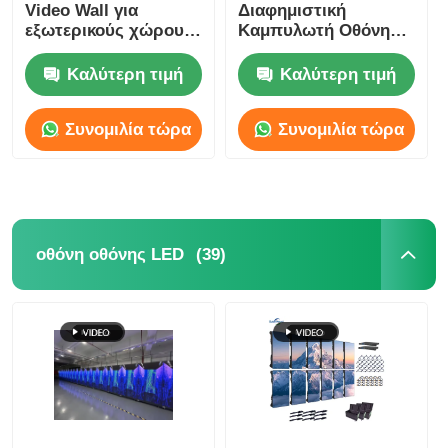
Video Wall για
Διαφημιστική
εξωτερικούς χώρους
Καμπυλωτή Οθόνη
500x500mm P3.91
Led Video Wall
Ενοικίαση 800mcd-
Καλύτερη τιμή
Καλύτερη τιμή
1000mcd
Συνομιλία τώρα
Συνομιλία τώρα
(39)
οθόνη οθόνης LED