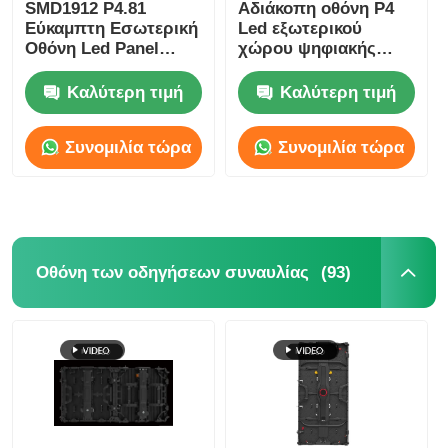
SMD1912 P4.81
Αδιάκοπη οθόνη P4
Εύκαμπτη Εσωτερική
Led εξωτερικού
Οθόνη Led Panel
χώρου ψηφιακής
Ενοικίασης Για
προβολής Video Wall
Διαφήμιση
για διαφήμιση,
Καλύτερη τιμή
Καλύτερη τιμή
Εκδηλώσεων
ελαφριά
Συνομιλία τώρα
Συνομιλία τώρα
(93)
Οθόνη των οδηγήσεων συναυλίας
Αρχική
Προϊόντα
Βίντεο