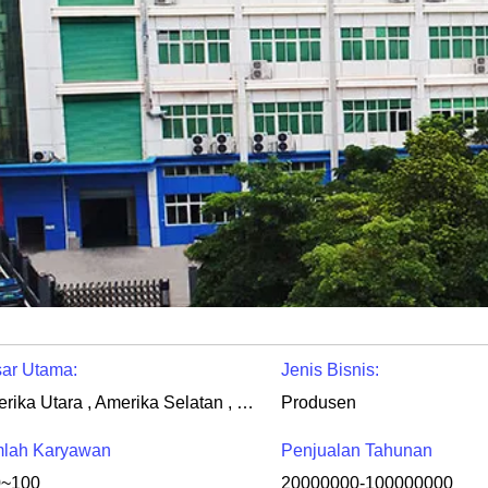
ar Utama:
Jenis Bisnis:
Amerika Utara , Amerika Selatan , Eropa Barat , Eropa Timur , Timur Tengah , Di seluruh dunia
Produsen
lah Karyawan
Penjualan Tahunan
0~100
20000000-100000000