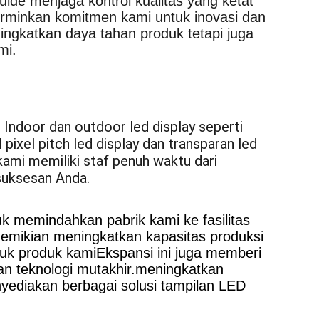
tat. setiap pesanan tampilan Guide
 video led kami menjalani pengujian yang
dan kinerja. Kontrol kualitas yang
uhi standar
kualitas adalah komitmen