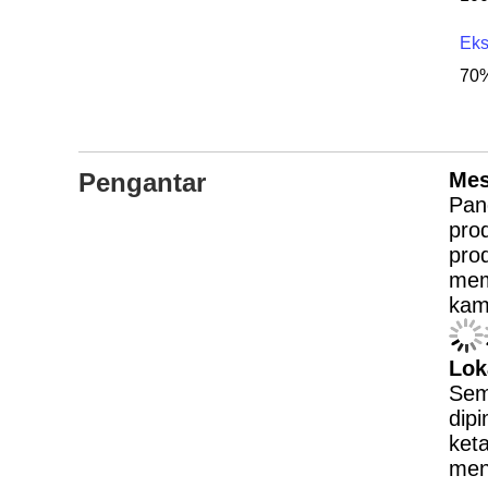
Eks
70%
Pengantar
Mes
Pan
pro
pro
meme
kami