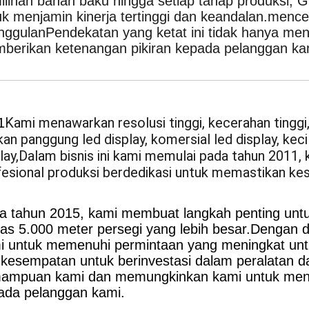
akarya Kami
ua staf Guide berpengalaman dengan pelatihan ke
impin akan diuji 72 jam sebelum pengiriman.dinding
at dan proses penuaan untuk memastikan keandalan 
yeluruh ini menjamin bahwa setiap produk memen