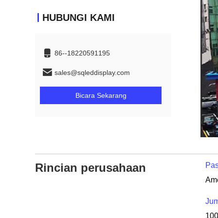
HUBUNGI KAMI
86--18220591195
sales@sqleddisplay.com
Bicara Sekarang
Rincian perusahaan
Pas
Jum
10