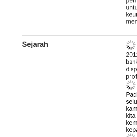
Lok
Sem
dip
ket
men