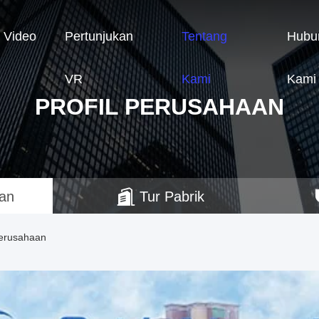
Video
Pertunjukan
Tentang
Hubu
VR
Kami
Kami
PROFIL PERUSAHAAN
aan
Tur Pabrik
Perusahaan