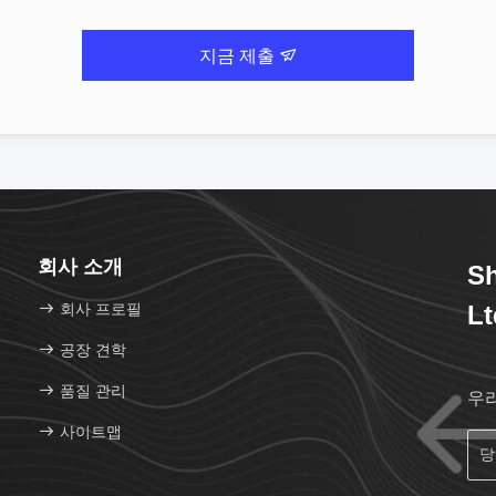
지금 제출
회사 소개
Sh
회사 프로필
Lt
공장 견학
품질 관리
우
사이트맵