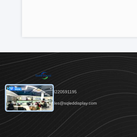
Tel：86--18220591195
이메일：sales@sqleddisplay.com